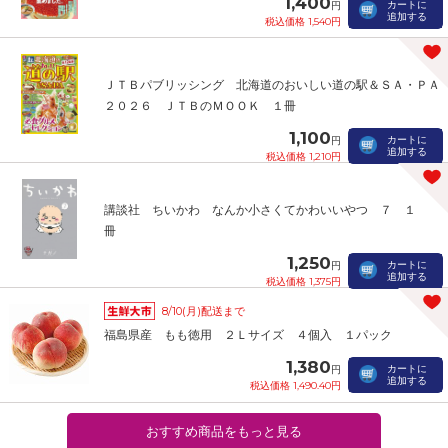
1,400
カートに
円
追加する
税込価格 1,540円
ＪＴＢパブリッシング 北海道のおいしい道の駅＆ＳＡ・ＰＡ
２０２６ ＪＴＢのＭＯＯＫ １冊
1,100
カートに
円
追加する
税込価格 1,210円
講談社 ちいかわ なんか小さくてかわいいやつ ７ １
冊
1,250
カートに
円
追加する
税込価格 1,375円
8/10(月)配送まで
福島県産 もも徳用 ２Ｌサイズ ４個入 １パック
1,380
カートに
円
追加する
税込価格 1,490.40円
おすすめ商品をもっと見る