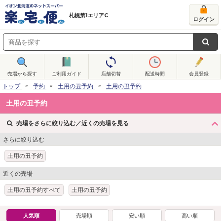
札幌第1エリアC
ログイン
売場から探す
ご利用ガイド
店舗切替
配送時間
会員登録
トップ
予約
土用の丑予約
土用の丑予約
土用の丑予約
売場をさらに絞り込む／近くの売場を見る
さらに絞り込む
土用の丑予約
近くの売場
土用の丑予約すべて
土用の丑予約
人気順
売場順
安い順
高い順