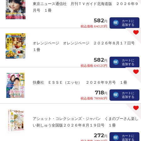
東京ニュース通信社 月刊ＴＶガイド北海道版 ２０２６年９
月号 １冊
582
カートに
円
追加する
税込価格 640.20円
オレンジページ オレンジページ ２０２６年８月１７日号
１冊
582
カートに
円
追加する
税込価格 640.20円
扶桑社 ＥＳＳＥ（エッセ） ２０２６年９月号 １冊
718
カートに
円
追加する
税込価格 789.80円
アシェット・コレクションズ・ジャパン くまのプーさん楽し
い刺しゅう全国版２０２６年８月１９日号 １冊
272
カートに
円
追加する