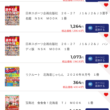
税込価格 299.20円
日本スポーツ企画出版社 ２６－２７ Ｊ１＆Ｊ２＆Ｊ３選手
名鑑 ＮＳＫ ＭＯＯＫ １冊
1,264
カートに
円
追加する
税込価格 1,390.40円
日本スポーツ企画出版社 ２６－２７ Ｊ１＆Ｊ２＆Ｊ ハン
ディ版 ＮＳＫ ＭＯＯＫ １冊
1,073
カートに
円
追加する
税込価格 1,180.30円
リクルート 北海道じゃらん ２０２６年８月号 １冊
364
カートに
円
追加する
税込価格 400.40円
宝島社 食食食！北海道 ＴＪ ＭＯＯＫ １冊