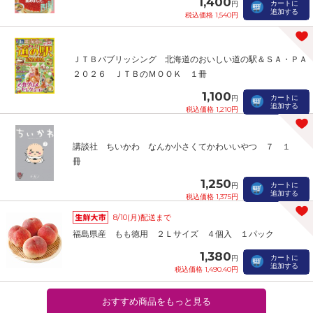
1,400
カートに
円
追加する
税込価格 1,540円
ＪＴＢパブリッシング 北海道のおいしい道の駅＆ＳＡ・ＰＡ
２０２６ ＪＴＢのＭＯＯＫ １冊
1,100
カートに
円
追加する
税込価格 1,210円
講談社 ちいかわ なんか小さくてかわいいやつ ７ １
冊
1,250
カートに
円
追加する
税込価格 1,375円
8/10(月)配送まで
福島県産 もも徳用 ２Ｌサイズ ４個入 １パック
1,380
カートに
円
追加する
税込価格 1,490.40円
おすすめ商品をもっと見る