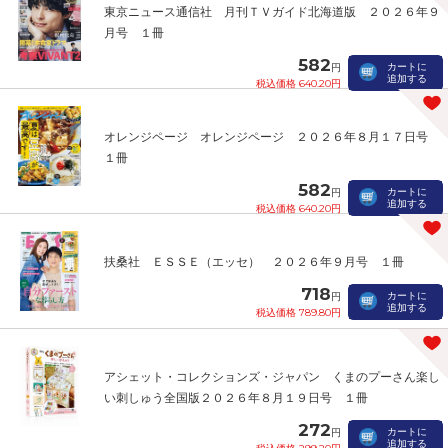
東京ニュース通信社 月刊ＴＶガイド北海道版 ２０２６年９
月号 １冊
582
カートに
円
追加する
税込価格 640.20円
オレンジページ オレンジページ ２０２６年８月１７日号
１冊
582
カートに
円
追加する
税込価格 640.20円
扶桑社 ＥＳＳＥ（エッセ） ２０２６年９月号 １冊
718
カートに
円
追加する
税込価格 789.80円
アシェット・コレクションズ・ジャパン くまのプーさん楽し
い刺しゅう全国版２０２６年８月１９日号 １冊
272
カートに
円
追加する