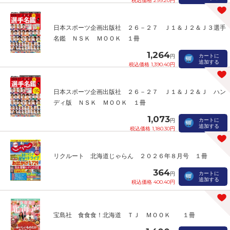
税込価格 299.20円
日本スポーツ企画出版社 ２６－２７ Ｊ１＆Ｊ２＆Ｊ３選手
名鑑 ＮＳＫ ＭＯＯＫ １冊
1,264
カートに
円
追加する
税込価格 1,390.40円
日本スポーツ企画出版社 ２６－２７ Ｊ１＆Ｊ２＆Ｊ ハン
ディ版 ＮＳＫ ＭＯＯＫ １冊
1,073
カートに
円
追加する
税込価格 1,180.30円
リクルート 北海道じゃらん ２０２６年８月号 １冊
364
カートに
円
追加する
税込価格 400.40円
宝島社 食食食！北海道 ＴＪ ＭＯＯＫ １冊