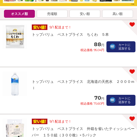
オススメ順
売場順
安い順
高い順
9/1 配送まで！
トップバリュ ベストプライス ちくわ ５本
88
カートに
円
追加する
税込価格 95.04円
トップバリュ ベストプライス 北海道の天然水 ２０００ｍ
ｌ
70
カートに
円
追加する
税込価格 75.60円
9/1 配送まで！
トップバリュ ベストプライス 外箱を省いたティッシュペー
パー １５０組（３００枚）×５パック