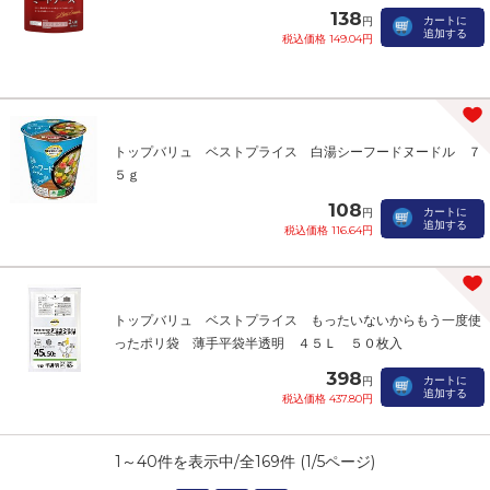
138
カートに
円
追加する
税込価格 149.04円
トップバリュ ベストプライス 白湯シーフードヌードル ７
５ｇ
108
カートに
円
追加する
税込価格 116.64円
トップバリュ ベストプライス もったいないからもう一度使
ったポリ袋 薄手平袋半透明 ４５Ｌ ５０枚入
398
カートに
円
追加する
税込価格 437.80円
1
～
40
件を表示中/全
169
件 (
1
/
5
ページ)