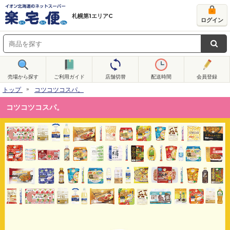
札幌第1エリアC
ログイン
売場から探す
ご利用ガイド
店舗切替
配送時間
会員登録
トップ
コツコツコスパ。
コツコツコスパ。