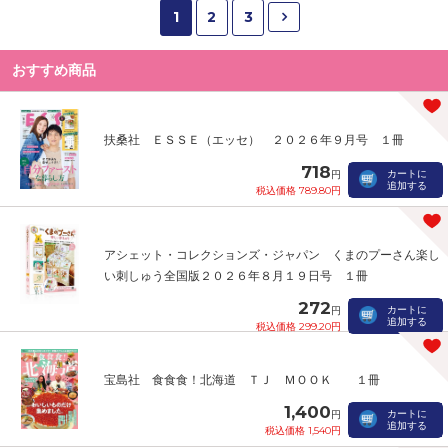
1
2
3
おすすめ商品
扶桑社 ＥＳＳＥ（エッセ） ２０２６年９月号 １冊
718
カートに
円
追加する
税込価格 789.80円
アシェット・コレクションズ・ジャパン くまのプーさん楽し
い刺しゅう全国版２０２６年８月１９日号 １冊
272
カートに
円
追加する
税込価格 299.20円
宝島社 食食食！北海道 ＴＪ ＭＯＯＫ １冊
1,400
カートに
円
追加する
税込価格 1,540円