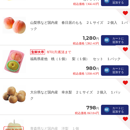
追加する
税込価格 1,166.40円
山梨県など国内産 春日居のもも ２Ｌサイズ ２個入 １パ
ック
1,280
カートに
円
追加する
税込価格 1,382.40円
8/10(月)配送まで
福島県産他 桃（１個） 梨（１個） セット １パック
980
カートに
円
追加する
税込価格 1,058.40円
大分県など国内産 幸水梨 ２Ｌサイズ ２個入 １パッ
ク
798
カートに
円
追加する
税込価格 861.84円
青森県など国内産 洋梨 １個