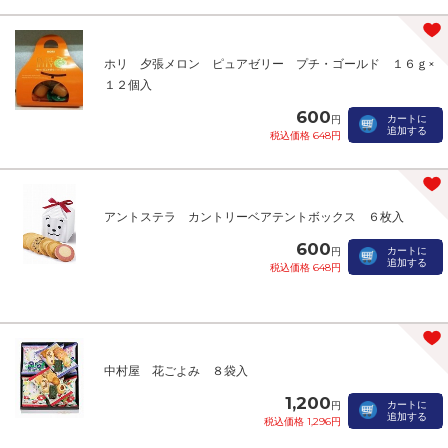
ホリ 夕張メロン ピュアゼリー プチ・ゴールド １６ｇ×
１２個入
600
カートに
円
追加する
税込価格 648円
アントステラ カントリーベアテントボックス ６枚入
600
カートに
円
追加する
税込価格 648円
中村屋 花ごよみ ８袋入
1,200
カートに
円
追加する
税込価格 1,296円