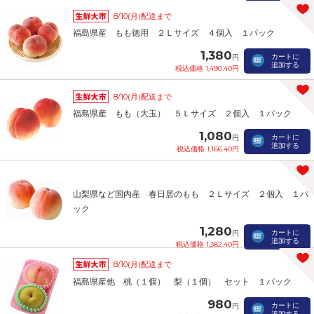
8/10(月)配送まで
福島県産 もも徳用 ２Ｌサイズ ４個入 １パック
1,380
カートに
円
追加する
税込価格 1,490.40円
8/10(月)配送まで
福島県産 もも（大玉） ５Ｌサイズ ２個入 １パック
1,080
カートに
円
追加する
税込価格 1,166.40円
山梨県など国内産 春日居のもも ２Ｌサイズ ２個入 １パ
ック
1,280
カートに
円
追加する
税込価格 1,382.40円
8/10(月)配送まで
福島県産他 桃（１個） 梨（１個） セット １パック
980
カートに
円
追加する