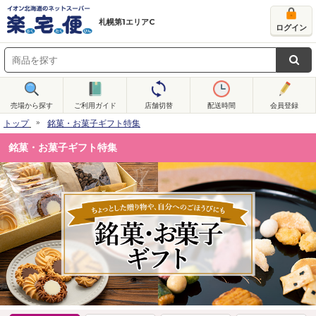
札幌第1エリアC
ログイン
売場から探す
ご利用ガイド
店舗切替
配送時間
会員登録
トップ
銘菓・お菓子ギフト特集
銘菓・お菓子ギフト特集