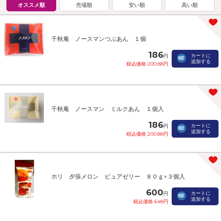
オススメ順
売場順
安い順
高い順
千秋庵 ノースマンつぶあん １個
186
カートに
円
追加する
税込価格 200.88円
千秋庵 ノースマン ミルクあん １個入
186
カートに
円
追加する
税込価格 200.88円
ホリ 夕張メロン ピュアゼリー ８０ｇ×３個入
600
カートに
円
追加する
税込価格 648円