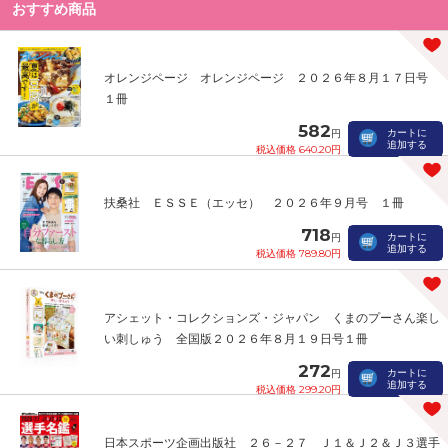
おすすめ商品
オレンジページ オレンジページ ２０２６年８月１７日号
１冊
582
カートに
円
追加する
税込価格 640.20円
扶桑社 ＥＳＳＥ（エッセ） ２０２６年９月号 １冊
718
カートに
円
追加する
税込価格 789.80円
アシェット・コレクションズ・ジャパン くまのプーさん楽し
い刺しゅう 全国版２０２６年８月１９日号１冊
272
カートに
円
追加する
税込価格 299.20円
日本スポーツ企画出版社 ２６－２７ Ｊ１＆Ｊ２＆Ｊ３選手