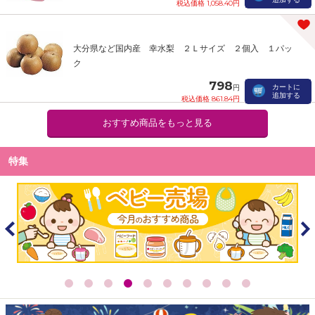
税込価格 1,058.40円
大分県など国内産 幸水梨 ２Ｌサイズ ２個入 １パッ
ク
798
カートに
円
追加する
税込価格 861.84円
おすすめ商品をもっと見る
特集