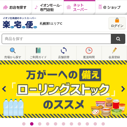
お店を探す
イオンモール・
ネットスーパー
eショップ
専門店街
札幌第1エリアC
ログイン
売場から探す
ご利用ガイド
店舗切替
配送時間
会員登録