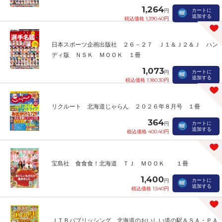
1,264
カートに
円
追加する
税込価格 1,390.40円
日本スポーツ企画出版社 ２６－２７ Ｊ１＆Ｊ２＆Ｊ ハン
ディ版 ＮＳＫ ＭＯＯＫ １冊
1,073
カートに
円
追加する
税込価格 1,180.30円
リクルート 北海道じゃらん ２０２６年８月号 １冊
364
カートに
円
追加する
税込価格 400.40円
宝島社 食食食！北海道 ＴＪ ＭＯＯＫ １冊
1,400
カートに
円
追加する
税込価格 1,540円
ＪＴＢパブリッシング 北海道のおいしい道の駅＆ＳＡ・ＰＡ