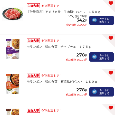
8/10 配送まで！
【計量商品】アメリカ産 牛肉切りおとし １５０ｇ
100g当り 228円
カートに
342
円
追加する
税込価格 369.36円
8/10 配送まで！
モランボン 韓の食菜 チャプチェ １７５ｇ
278
カートに
円
追加する
税込価格 300.24円
8/10 配送まで！
モランボン 韓の食菜 石焼風ビビンバ １８０ｇ
278
カートに
円
追加する
税込価格 300.24円
8/10 配送まで！