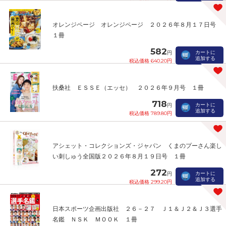
オレンジページ オレンジページ ２０２６年８月１７日号
１冊
582
カートに
円
追加する
税込価格 640.20円
扶桑社 ＥＳＳＥ（エッセ） ２０２６年９月号 １冊
718
カートに
円
追加する
税込価格 789.80円
アシェット・コレクションズ・ジャパン くまのプーさん楽し
い刺しゅう全国版２０２６年８月１９日号 １冊
272
カートに
円
追加する
税込価格 299.20円
日本スポーツ企画出版社 ２６－２７ Ｊ１＆Ｊ２＆Ｊ３選手
名鑑 ＮＳＫ ＭＯＯＫ １冊