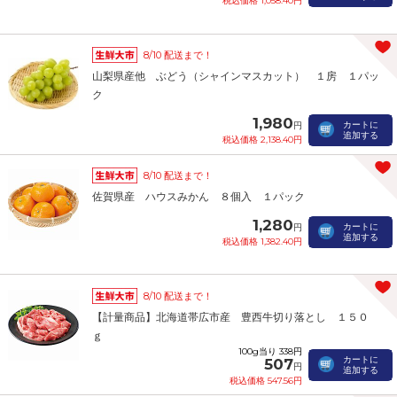
税込価格 1,058.40円
8/10 配送まで！
山梨県産他 ぶどう（シャインマスカット） １房 １パッ
ク
1,980
カートに
円
追加する
税込価格 2,138.40円
8/10 配送まで！
佐賀県産 ハウスみかん ８個入 １パック
1,280
カートに
円
追加する
税込価格 1,382.40円
8/10 配送まで！
【計量商品】北海道帯広市産 豊西牛切り落とし １５０
ｇ
100g当り 338円
カートに
507
円
追加する
税込価格 547.56円