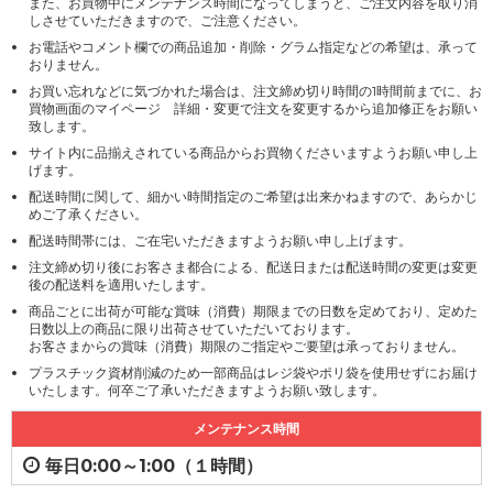
また、お買物中にメンテナンス時間になってしまうと、ご注文内容を取り消
しさせていただきますので、ご注意ください。
お電話やコメント欄での商品追加・削除・グラム指定などの希望は、承って
おりません。
お買い忘れなどに気づかれた場合は、注文締め切り時間の1時間前までに、お
買物画面のマイページ 詳細・変更で注文を変更するから追加修正をお願い
致します。
サイト内に品揃えされている商品からお買物くださいますようお願い申し上
げます。
配送時間に関して、細かい時間指定のご希望は出来かねますので、あらかじ
めご了承ください。
配送時間帯には、ご在宅いただきますようお願い申し上げます。
注文締め切り後にお客さま都合による、配送日または配送時間の変更は変更
後の配送料を適用いたします。
商品ごとに出荷が可能な賞味（消費）期限までの日数を定めており、定めた
日数以上の商品に限り出荷させていただいております。
お客さまからの賞味（消費）期限のご指定やご要望は承っておりません。
プラスチック資材削減のため一部商品はレジ袋やポリ袋を使用せずにお届け
いたします。何卒ご了承いただきますようお願い致します。
メンテナンス時間
毎日0:00～1:00（１時間）