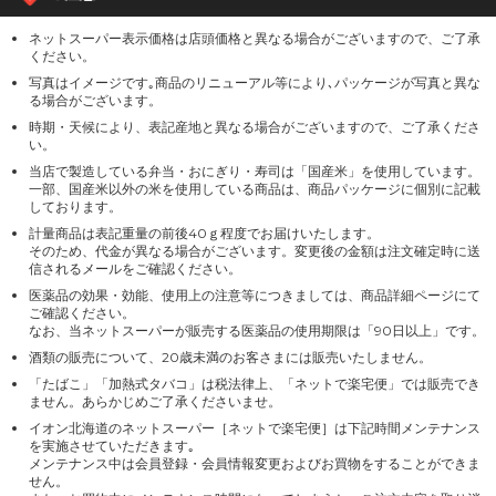
ネットスーパー表示価格は店頭価格と異なる場合がございますので、ご了承
ください。
写真はイメージです｡商品のリニューアル等により､パッケージが写真と異な
る場合がございます。
時期・天候により、表記産地と異なる場合がございますので、ご了承くださ
い。
当店で製造している弁当・おにぎり・寿司は「国産米」を使用しています。
一部、国産米以外の米を使用している商品は、商品パッケージに個別に記載
しております。
計量商品は表記重量の前後40ｇ程度でお届けいたします。
そのため、代金が異なる場合がございます。変更後の金額は注文確定時に送
信されるメールをご確認ください。
医薬品の効果・効能、使用上の注意等につきましては、商品詳細ページにて
ご確認ください。
なお、当ネットスーパーが販売する医薬品の使用期限は「90日以上」です。
酒類の販売について、20歳未満のお客さまには販売いたしません。
「たばこ」「加熱式タバコ」は税法律上、「ネットで楽宅便」では販売でき
ません。あらかじめご了承くださいませ。
イオン北海道のネットスーパー［ネットで楽宅便］は下記時間メンテナンス
を実施させていただきます｡
メンテナンス中は会員登録・会員情報変更およびお買物をすることができま
せん。