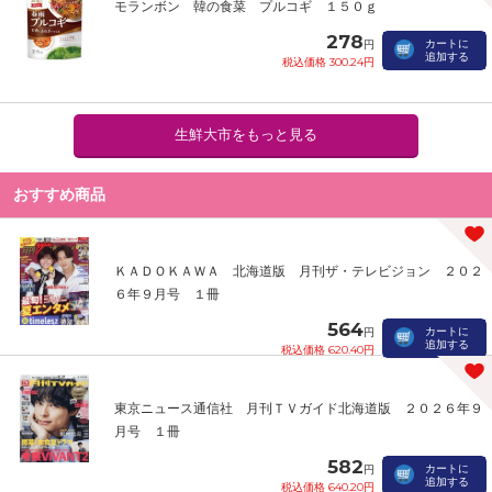
モランボン 韓の食菜 プルコギ １５０ｇ
278
カートに
円
追加する
税込価格 300.24円
生鮮大市をもっと見る
おすすめ商品
ＫＡＤＯＫＡＷＡ 北海道版 月刊ザ・テレビジョン ２０２
６年９月号 １冊
564
カートに
円
追加する
税込価格 620.40円
東京ニュース通信社 月刊ＴＶガイド北海道版 ２０２６年９
月号 １冊
582
カートに
円
追加する
税込価格 640.20円