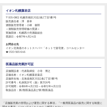
イオン札幌藻岩店
〒005-0802 札幌市南区川沿2条2丁目1番1号
販売責任者：
澤 喜幸
酒類販売管理者：
小林 俊郎
＜酒類販売管理研修の受講＞
実施団体：
札幌西小売酒販組合
受講日：
令和7年4月24日
お問合せ先
イオン北海道のネットスーパー「ネットで楽宅便」コールセンター
☎ 0120-565-646
医薬品販売業許可証
店舗開設者：
代表取締役 小寺 博之
店舗名称：
イオン札幌藻岩薬店
店舗所在地：
北海道南区川沿2条2丁目1番1号
許可番号：
札保医許可（薬）第3126号
許可期間：
令和6年4月23日～令和12年4月22日
取扱品目：第2類医薬品及び第3類医薬品
「店舗販売業の管理および運営に関する事項」「一般用医薬品の販売に関する制度に
関する事項」については
こちら
からご確認ください。