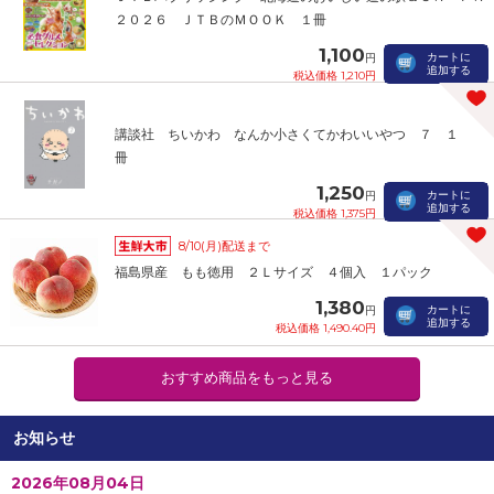
２０２６ ＪＴＢのＭＯＯＫ １冊
1,100
カートに
円
追加する
税込価格 1,210円
講談社 ちいかわ なんか小さくてかわいいやつ ７ １
冊
1,250
カートに
円
追加する
税込価格 1,375円
8/10(月)配送まで
福島県産 もも徳用 ２Ｌサイズ ４個入 １パック
1,380
カートに
円
追加する
税込価格 1,490.40円
おすすめ商品をもっと見る
お知らせ
2026年08月04日