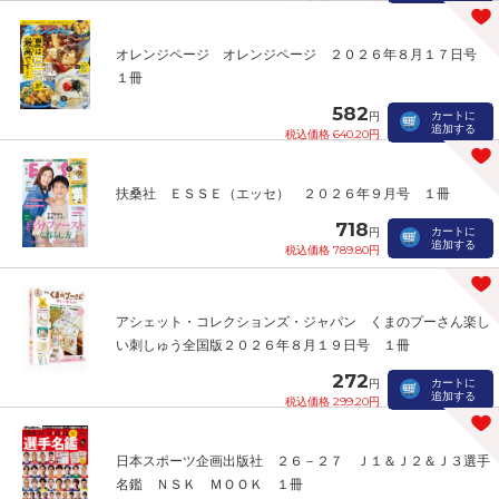
オレンジページ オレンジページ ２０２６年８月１７日号
１冊
582
カートに
円
追加する
税込価格 640.20円
扶桑社 ＥＳＳＥ（エッセ） ２０２６年９月号 １冊
718
カートに
円
追加する
税込価格 789.80円
アシェット・コレクションズ・ジャパン くまのプーさん楽し
い刺しゅう全国版２０２６年８月１９日号 １冊
272
カートに
円
追加する
税込価格 299.20円
日本スポーツ企画出版社 ２６－２７ Ｊ１＆Ｊ２＆Ｊ３選手
名鑑 ＮＳＫ ＭＯＯＫ １冊