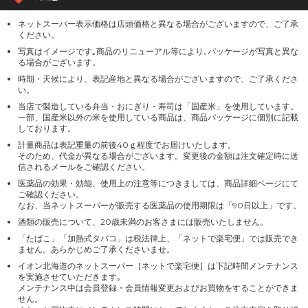
ネットスーパー表示価格は店頭価格と異なる場合がございますので、ご了承
ください。
写真はイメージです｡商品のリニューアル等により､パッケージが写真と異な
る場合がございます。
時期・天候により、表記産地と異なる場合がございますので、ご了承くださ
い。
当店で製造している弁当・おにぎり・寿司は「国産米」を使用しています。
一部、国産米以外の米を使用している商品は、商品パッケージに個別に記載
しております。
計量商品は表記重量の前後40ｇ程度でお届けいたします。
そのため、代金が異なる場合がございます。変更後の金額は注文確定時に送
信されるメールをご確認ください。
医薬品の効果・効能、使用上の注意等につきましては、商品詳細ページにて
ご確認ください。
なお、当ネットスーパーが販売する医薬品の使用期限は「90日以上」です。
酒類の販売について、20歳未満のお客さまには販売いたしません。
「たばこ」「加熱式タバコ」は税法律上、「ネットで楽宅便」では販売でき
ません。あらかじめご了承くださいませ。
イオン北海道のネットスーパー［ネットで楽宅便］は下記時間メンテナンス
を実施させていただきます｡
メンテナンス中は会員登録・会員情報変更およびお買物をすることができま
せん。