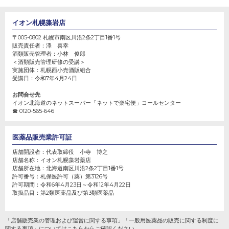
イオン札幌藻岩店
〒005-0802 札幌市南区川沿2条2丁目1番1号
販売責任者：
澤 喜幸
酒類販売管理者：
小林 俊郎
＜酒類販売管理研修の受講＞
実施団体：
札幌西小売酒販組合
受講日：
令和7年4月24日
お問合せ先
イオン北海道のネットスーパー「ネットで楽宅便」コールセンター
☎ 0120-565-646
医薬品販売業許可証
店舗開設者：
代表取締役 小寺 博之
店舗名称：
イオン札幌藻岩薬店
店舗所在地：
北海道南区川沿2条2丁目1番1号
許可番号：
札保医許可（薬）第3126号
許可期間：
令和6年4月23日～令和12年4月22日
取扱品目：第2類医薬品及び第3類医薬品
「店舗販売業の管理および運営に関する事項」「一般用医薬品の販売に関する制度に
関する事項」については
こちら
からご確認ください。