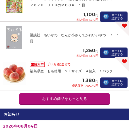
２０２６ ＪＴＢのＭＯＯＫ １冊
1,100
カートに
円
追加する
税込価格 1,210円
講談社 ちいかわ なんか小さくてかわいいやつ ７ １
冊
1,250
カートに
円
追加する
税込価格 1,375円
8/10(月)配送まで
福島県産 もも徳用 ２Ｌサイズ ４個入 １パック
1,380
カートに
円
追加する
税込価格 1,490.40円
おすすめ商品をもっと見る
お知らせ
2026年08月04日