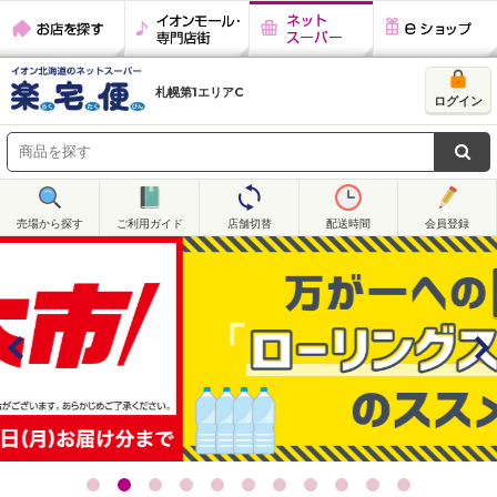
お店を探す
イオンモール・
ネットスーパー
eショップ
専門店街
札幌第1エリアC
ログイン
売場から探す
ご利用ガイド
店舗切替
配送時間
会員登録