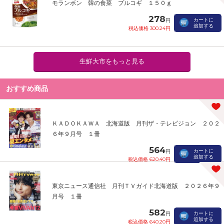
モランボン 韓の食菜 プルコギ １５０ｇ
278
カートに
円
追加する
税込価格 300.24円
生鮮大市をもっと見る
おすすめ商品
ＫＡＤＯＫＡＷＡ 北海道版 月刊ザ・テレビジョン ２０２
６年９月号 １冊
564
カートに
円
追加する
税込価格 620.40円
東京ニュース通信社 月刊ＴＶガイド北海道版 ２０２６年９
月号 １冊
582
カートに
円
追加する
税込価格 640.20円