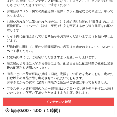
また、お買物中にメンテナンス時間になってしまうと、ご注文内容を取り消
しさせていただきますので、ご注意ください。
お電話やコメント欄での商品追加・削除・グラム指定などの希望は、承って
おりません。
お買い忘れなどに気づかれた場合は、注文締め切り時間の1時間前までに、お
買物画面のマイページ 詳細・変更で注文を変更するから追加修正をお願い
致します。
サイト内に品揃えされている商品からお買物くださいますようお願い申し上
げます。
配送時間に関して、細かい時間指定のご希望は出来かねますので、あらかじ
めご了承ください。
配送時間帯には、ご在宅いただきますようお願い申し上げます。
注文締め切り後にお客さま都合による、配送日または配送時間の変更は変更
後の配送料を適用いたします。
商品ごとに出荷が可能な賞味（消費）期限までの日数を定めており、定めた
日数以上の商品に限り出荷させていただいております。
お客さまからの賞味（消費）期限のご指定やご要望は承っておりません。
プラスチック資材削減のため一部商品はレジ袋やポリ袋を使用せずにお届け
いたします。何卒ご了承いただきますようお願い致します。
メンテナンス時間
毎日0:00～1:00（１時間）