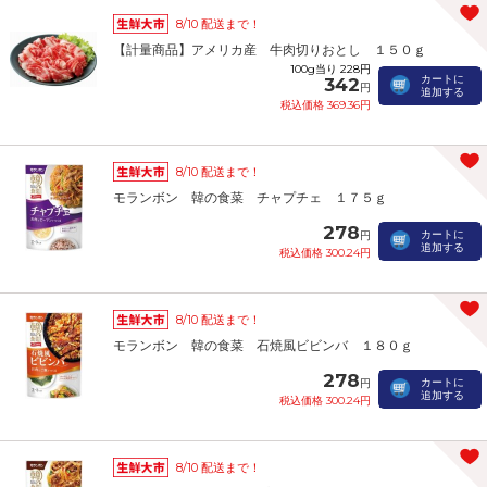
8/10 配送まで！
【計量商品】アメリカ産 牛肉切りおとし １５０ｇ
100g当り 228円
カートに
342
円
追加する
税込価格 369.36円
8/10 配送まで！
モランボン 韓の食菜 チャプチェ １７５ｇ
278
カートに
円
追加する
税込価格 300.24円
8/10 配送まで！
モランボン 韓の食菜 石焼風ビビンバ １８０ｇ
278
カートに
円
追加する
税込価格 300.24円
8/10 配送まで！