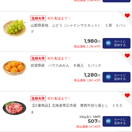
税込価格 1,058.40円
8/10 配送まで！
山梨県産他 ぶどう（シャインマスカット） １房 １パッ
ク
1,980
カートに
円
追加する
税込価格 2,138.40円
8/10 配送まで！
佐賀県産 ハウスみかん ８個入 １パック
1,280
カートに
円
追加する
税込価格 1,382.40円
8/10 配送まで！
【計量商品】北海道帯広市産 豊西牛切り落とし １５０
ｇ
100g当り 338円
カートに
507
円
追加する
税込価格 547.56円