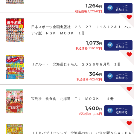
1,264
カートに
円
追加する
税込価格 1,390.40円
日本スポーツ企画出版社 ２６－２７ Ｊ１＆Ｊ２＆Ｊ ハン
ディ版 ＮＳＫ ＭＯＯＫ １冊
1,073
カートに
円
追加する
税込価格 1,180.30円
リクルート 北海道じゃらん ２０２６年８月号 １冊
364
カートに
円
追加する
税込価格 400.40円
宝島社 食食食！北海道 ＴＪ ＭＯＯＫ １冊
1,400
カートに
円
追加する
税込価格 1,540円
ＪＴＢパブリッシング 北海道のおいしい道の駅＆ＳＡ・ＰＡ