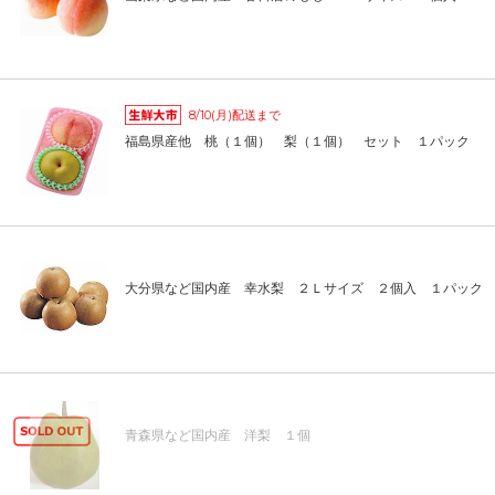
8/10(月)配送まで
福島県産他 桃（１個） 梨（１個） セット １パック
大分県など国内産 幸水梨 ２Ｌサイズ ２個入 １パック
青森県など国内産 洋梨 １個