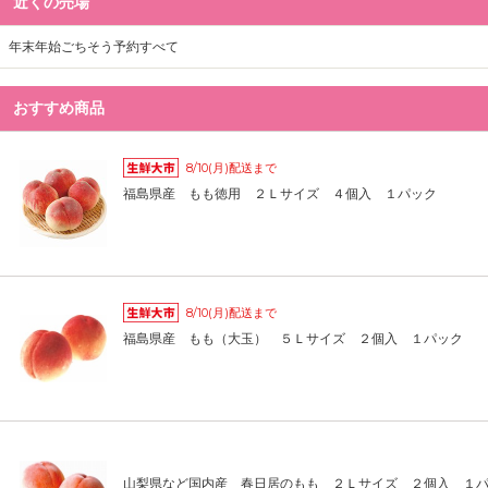
近くの売場
年末年始ごちそう予約すべて
おすすめ商品
8/10(月)配送まで
福島県産 もも徳用 ２Ｌサイズ ４個入 １パック
8/10(月)配送まで
福島県産 もも（大玉） ５Ｌサイズ ２個入 １パック
山梨県など国内産 春日居のもも ２Ｌサイズ ２個入 １