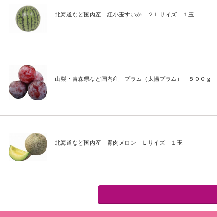
北海道など国内産 紅小玉すいか ２Ｌサイズ １玉
山梨・青森県など国内産 プラム（太陽プラム） ５００ｇ
北海道など国内産 青肉メロン Ｌサイズ １玉