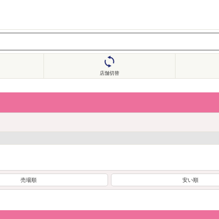
店舗切替
売場順
安い順