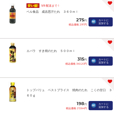
9/8 配送まで！
ベル食品 成吉思汗たれ ３６０ｍｌ
275
カートに
円
追加する
税込価格 297円
エバラ すき焼のたれ ５００ｍｌ
315
カートに
円
追加する
税込価格 340.20円
トップバリュ ベストプライス 焼肉のたれ こくの甘口 ３
６０ｇ
198
カートに
円
追加する
税込価格 213.84円