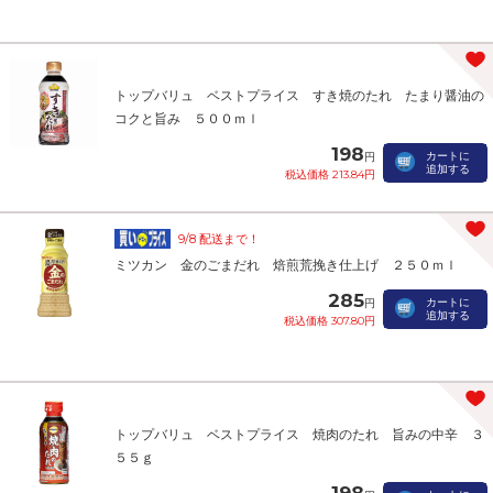
トップバリュ ベストプライス すき焼のたれ たまり醤油の
コクと旨み ５００ｍｌ
198
カートに
円
追加する
税込価格 213.84円
9/8 配送まで！
ミツカン 金のごまだれ 焙煎荒挽き仕上げ ２５０ｍｌ
285
カートに
円
追加する
税込価格 307.80円
トップバリュ ベストプライス 焼肉のたれ 旨みの中辛 ３
５５ｇ