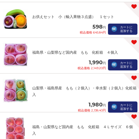
お供えセット 小（輸入果物３点盛） １セット
598
カートに
円
追加する
税込価格 645.84円
福島県・山梨県など国内産 もも 化粧箱 ４個入
1,990
カートに
円
追加する
税込価格 2,149.20円
山梨県・福島県産 もも（２個入）・幸水梨（２個入）化粧箱
入
1,980
カートに
円
追加する
税込価格 2,138.40円
福島・山梨県など国内産 もも 化粧箱 ４Ｌサイズ ６個
入