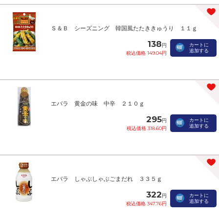
Ｓ＆Ｂ シーズニング 韓国風たたききゅうり １１ｇ
138
カートに
円
追加する
税込価格 149.04円
エバラ 黄金の味 中辛 ２１０ｇ
295
カートに
円
追加する
税込価格 318.60円
エバラ しゃぶしゃぶごまだれ ３３５ｇ
322
カートに
円
追加する
税込価格 347.76円