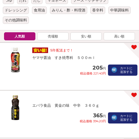
つゆ
たれ
だし
マヨネーズ
ソース・ケチャップ
ドレッシング
食用油
みりん・酢・料理酒
香辛料
中華調味料
その他調味料
人気順
売場順
安い順
高い順
9/8 配送まで！
ヤマサ醤油 すき焼専科 ５００ｍｌ
205
カートに
円
追加する
税込価格 221.40円
エバラ食品 黄金の味 中辛 ３６０ｇ
365
カートに
円
追加する
税込価格 394.20円