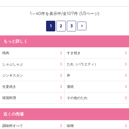
1
～
40
件を表示中/全
107
件 (
1
/
3
ページ)
1
2
3
もっと詳しく
焼肉
すき焼き
しゃぶしゃぶ
たれ（バラエティ）
ジンギスカン
丼
生姜焼き
蒲焼
韓国料理
その他のたれ
近くの売場
調味料すべて
味噌