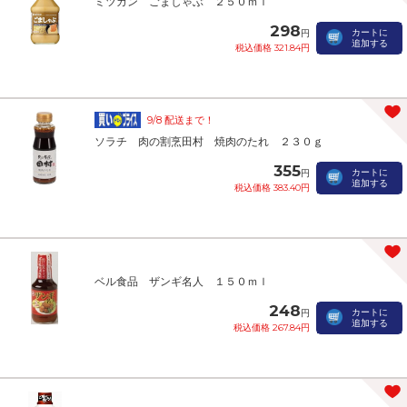
ミツカン ごましゃぶ ２５０ｍｌ
298
カートに
円
追加する
税込価格 321.84円
9/8 配送まで！
ソラチ 肉の割烹田村 焼肉のたれ ２３０ｇ
355
カートに
円
追加する
税込価格 383.40円
ベル食品 ザンギ名人 １５０ｍｌ
248
カートに
円
追加する
税込価格 267.84円