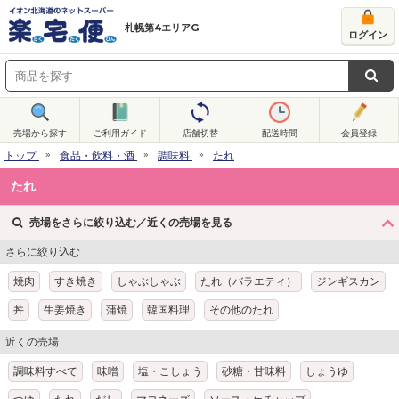
札幌第4エリアG
ログイン
売場から探す
ご利用ガイド
店舗切替
配送時間
会員登録
トップ
食品・飲料・酒
調味料
たれ
たれ
売場をさらに絞り込む／近くの売場を見る
さらに絞り込む
焼肉
すき焼き
しゃぶしゃぶ
たれ（バラエティ）
ジンギスカン
丼
生姜焼き
蒲焼
韓国料理
その他のたれ
近くの売場
調味料すべて
味噌
塩・こしょう
砂糖・甘味料
しょうゆ