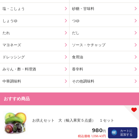
塩・こしょう
砂糖・甘味料
しょうゆ
つゆ
たれ
だし
マヨネーズ
ソース・ケチャップ
ドレッシング
食用油
みりん・酢・料理酒
香辛料
中華調味料
その他調味料
おすすめ商品
お供えセット 大（輸入果実５点盛） １セット
980
カートに
円
追加する
税込価格 1,058.40円