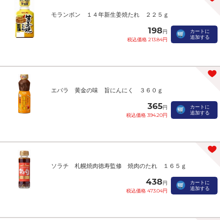
モランボン １４年新生姜焼たれ ２２５ｇ
198
カートに
円
追加する
税込価格 213.84円
エバラ 黄金の味 旨にんにく ３６０ｇ
365
カートに
円
追加する
税込価格 394.20円
ソラチ 札幌焼肉徳寿監修 焼肉のたれ １６５ｇ
438
カートに
円
追加する
税込価格 473.04円