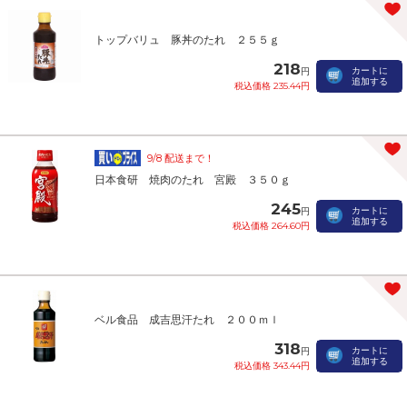
トップバリュ 豚丼のたれ ２５５ｇ
218
カートに
円
追加する
税込価格 235.44円
9/8 配送まで！
日本食研 焼肉のたれ 宮殿 ３５０ｇ
245
カートに
円
追加する
税込価格 264.60円
ベル食品 成吉思汗たれ ２００ｍｌ
318
カートに
円
追加する
税込価格 343.44円