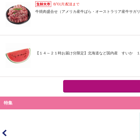
8/10(月)配送まで
牛焼肉盛合せ（アメリカ産牛ばら・オーストラリア産牛サガ
【１４～２１時お届け分限定】北海道など国内産 すいか 
特集