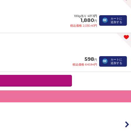
100g当り 437.3円
カートに
1,880
円
追加する
税込価格 2,030.40円
598
カートに
円
追加する
税込価格 645.84円