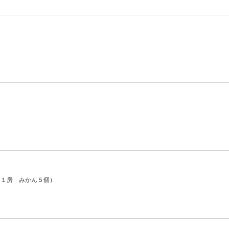
箱
）
ト１房 みかん５個）