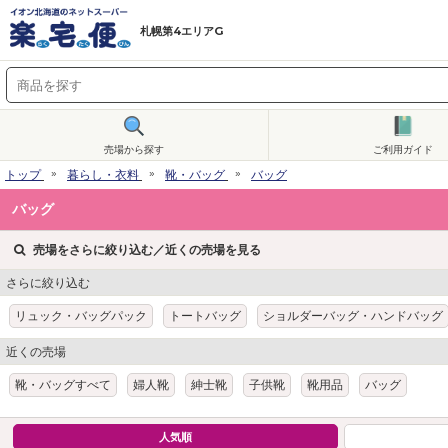
札幌第4エリアG
売場から探す
ご利用ガイド
トップ
暮らし・衣料
靴・バッグ
バッグ
バッグ
売場をさらに絞り込む／近くの売場を見る
さらに絞り込む
リュック・バッグパック
トートバッグ
ショルダーバッグ・ハンドバッグ
近くの売場
靴・バッグすべて
婦人靴
紳士靴
子供靴
靴用品
バッグ
人気順