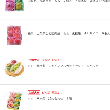
山梨県・福島県産 もも（２個入）・幸水梨（２個入）化粧
福島・山梨県など国内産 もも 化粧箱 ４Ｌサイズ ６個
8/10(月)配送まで
もも・幸水梨・シャインマスカットセット １パック
8/10(月)配送まで
もも・幸水梨 詰め合わせ １箱