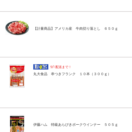
【計量商品】アメリカ産 牛肉切り落とし ６５０ｇ
9/1 配送まで！
丸大食品 串つきフランク １０本（３００ｇ）
伊藤ハム 特級あらびきポークウインナー ５０５ｇ