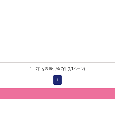
1
～
7
件を表示中/全
7
件 (
1
/
1
ページ)
1