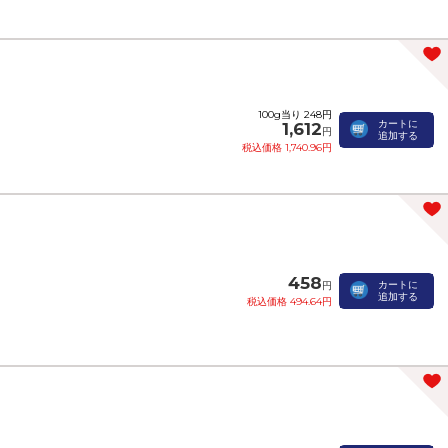
100g当り 248円
カートに
1,612
円
追加する
税込価格 1,740.96円
458
カートに
円
追加する
税込価格 494.64円