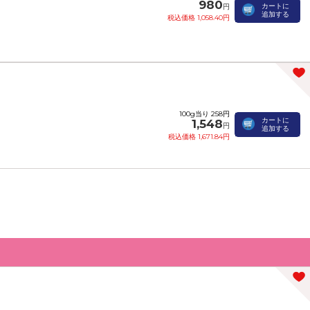
980
カートに
円
追加する
税込価格 1,058.40円
100g当り 258円
カートに
1,548
円
追加する
税込価格 1,671.84円