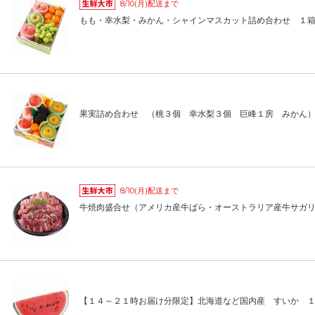
8/10(月)配送まで
もも・幸水梨・みかん・シャインマスカット詰め合わせ １
果実詰め合わせ （桃３個 幸水梨３個 巨峰１房 みかん
8/10(月)配送まで
牛焼肉盛合せ（アメリカ産牛ばら・オーストラリア産牛サガ
【１４～２１時お届け分限定】北海道など国内産 すいか 