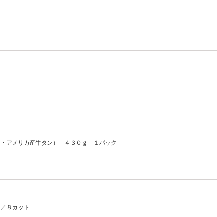
箱
）
リ・アメリカ産牛タン） ４３０ｇ １パック
１／８カット