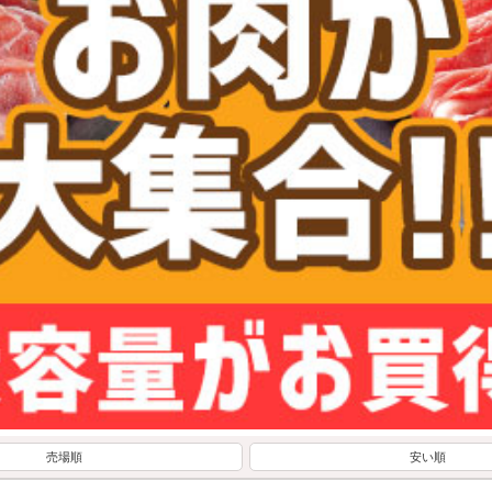
売場順
安い順