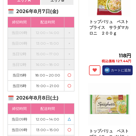
エリアA
エリアB
2026年8月7日(金)
トップバリュ ベスト
締切時間
配送時間
プライス サラダマカ
当日09時
12:00～14:00
×
ロニ ２００ｇ
当日09時
13:00～15:00
×
当日12時
15:00～17:00
×
118円
税込価格 127.44円
当日12時
16:00～18:00
×
カートに追加
当日15時
18:00～20:00
〇
当日15時
19:00～21:00
〇
2026年8月8日(土)
締切時間
配送時間
当日09時
12:00～14:00
△
当日09時
13:00～15:00
〇
トップバリュ ベスト