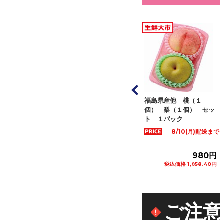
など国内産 春日
福島県産他 桃（１
大分県など国内産 幸水
も ２Ｌサイズ
個） 梨（１個） セッ
梨 ２Ｌサイズ ２個
１パッ...
ト １パック
入 １パック
8/10(月)配送まで
1,280円
980円
798円
税込価格 1,382.40円
税込価格 1,058.40円
税込価格 861.84円
カートに追加
カートに追加
カートに追加
ご注