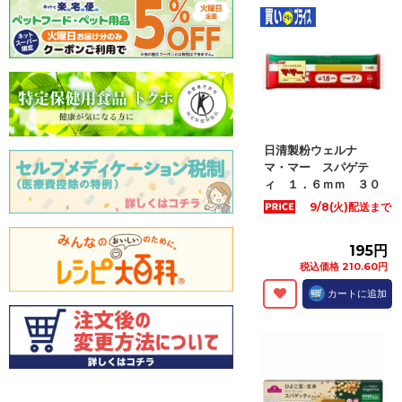
日清製粉ウェルナ
マ・マー スパゲテ
ィ １．６ｍｍ ３０
０...
9/8(火)配送まで
195円
税込価格 210.60円
カートに追加