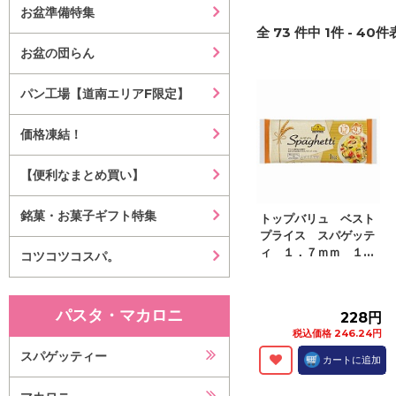
お盆準備特集
全
73
件中
1
件 -
40
件表
お盆の団らん
パン工場【道南エリアF限定】
価格凍結！
【便利なまとめ買い】
銘菓・お菓子ギフト特集
トップバリュ ベスト
プライス スパゲッテ
ィ １．７ｍｍ １...
コツコツコスパ。
パスタ・マカロニ
228円
税込価格 246.24円
スパゲッティー
カートに追加