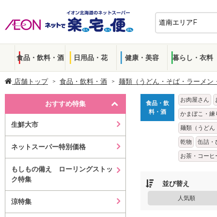
食品・飲料・酒
日用品・花
健康・美容
暮らし・衣料
店舗トップ
食品・飲料・酒
麺類（うどん・そば・ラーメン
お肉屋さん
おすすめ特集
食品・飲
料・酒
かまぼこ・練
生鮮大市
麺類（うどん
乾物
缶詰・
ネットスーパー特別価格
お茶・コーヒ
もしもの備え ローリングストッ
ク特集
並び替え
人気順
涼特集