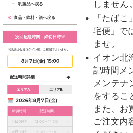
しません
乳製品へ戻る
「たばこ
食品・飲料・酒へ戻る
宅便」で
次回配送時間 締切日時※
ませ。
※詳細は会員ログイン後、ご確認下さいませ。
イオン北
8月7日(金) 15:00
記時間メ
配送時間詳細
メンテナ
エリアA
エリアB
をするこ
2026年8月7日(金)
また、お
締切時間
配送時間
ご注文内
当日09時
12:00～14:00
×
当日09時
13:00～15:00
×