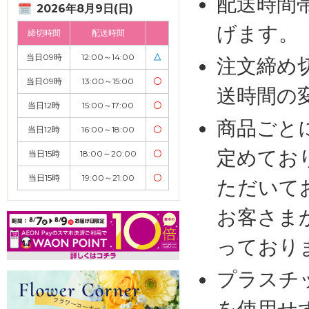
配送時間
2026年8月9日(日)
げます。
締切時間
配送時間
当日09時
12:00～14:00
△
注文締め
当日09時
13:00～15:00
〇
送時間の
当日12時
15:00～17:00
〇
商品ごと
当日12時
16:00～18:00
〇
定めてお
当日15時
18:00～20:00
〇
当日15時
19:00～21:00
〇
ただいて
お客さま
っており
プラスチ
を使用せ