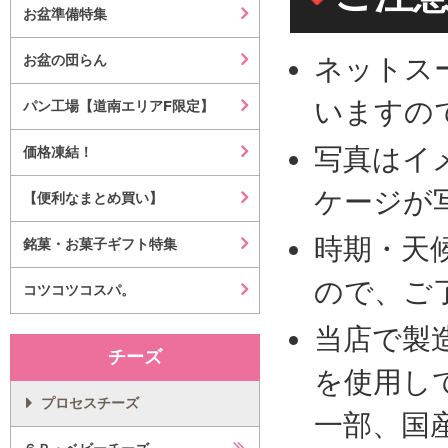
お盆準備特集
お盆の団らん
ネットス
いますの
パン工場【道南エリアF限定】
写真はイ
価格凍結！
ケージが
【便利なまとめ買い】
時期・天
銘菓・お菓子ギフト特集
ので、ご
コツコツコスパ。
当店で製
チーズ
を使用し
プロセスチーズ
一部、国