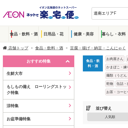
食品・飲料・酒
日用品・花
健康・美容
暮らし・衣料
店舗トップ
食品・飲料・酒
豆腐・揚げ・納豆・こんにゃく
お肉屋さん
おすすめ特集
食品・飲
料・酒
かまぼこ・練
生鮮大市
麺類（うどん
乾物
缶詰・
もしもの備え ローリングストッ
お茶・コーヒ
ク特集
涼特集
並び替え
人気順
お盆準備特集