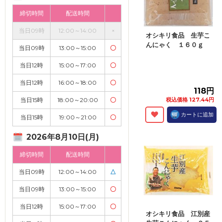
締切時間
配送時間
当日09時
12:00～14:00
×
オシキリ食品 生芋こ
んにゃく １６０ｇ
当日09時
13:00～15:00
〇
当日12時
15:00～17:00
〇
当日12時
16:00～18:00
〇
118円
当日15時
18:00～20:00
〇
税込価格 127.44円
カートに追加
当日15時
19:00～21:00
〇
2026年8月10日(月)
締切時間
配送時間
当日09時
12:00～14:00
△
当日09時
13:00～15:00
〇
当日12時
15:00～17:00
〇
オシキリ食品 江別産