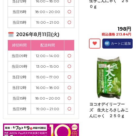
生芋こんにゃく ２５
当日12時
16:00～18:00
〇
０ｇ
当日15時
18:00～20:00
〇
当日15時
19:00～21:00
〇
198円
2026年8月11日(火)
税込価格 213.84円
カートに追加
締切時間
配送時間
当日09時
12:00～14:00
〇
当日09時
13:00～15:00
〇
当日12時
15:00～17:00
〇
当日12時
16:00～18:00
〇
当日15時
18:00～20:00
〇
ヨコオデイリーフー
当日15時
19:00～21:00
〇
ズ 生大とろさしみこ
んにゃく ２５０ｇ