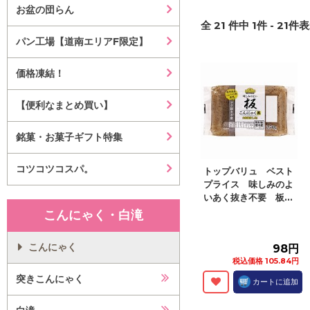
お盆の団らん
全
21
件中
1
件 -
21
件表
パン工場【道南エリアF限定】
価格凍結！
【便利なまとめ買い】
銘菓・お菓子ギフト特集
コツコツコスパ。
トップバリュ ベスト
プライス 味しみのよ
いあく抜き不要 板...
こんにゃく・白滝
こんにゃく
98円
税込価格 105.84円
突きこんにゃく
カートに追加