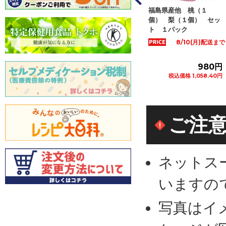
など国内産 春日
福島県産他 桃（１
大分県など国内産 幸水
も ２Ｌサイズ
個） 梨（１個） セッ
梨 ２Ｌサイズ ２個
１パッ...
ト １パック
入 １パック
8/10(月)配送まで
1,280円
980円
798円
税込価格 1,382.40円
税込価格 1,058.40円
税込価格 861.84円
カートに追加
カートに追加
カートに追加
ご注
ネットス
いますの
写真はイ