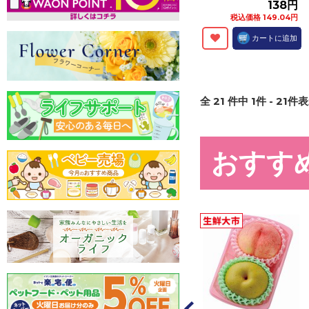
138円
税込価格 149.04円
カートに追加
全
21
件中
1
件 -
21
件表
おすす