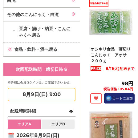
白滝
その他のこんにゃく・白滝
豆腐・揚げ・納豆・こんに
ゃくへ戻る
食品・飲料・酒へ戻る
オシキリ食品 薄切り
こんにゃく アオサ
２００ｇ
8/11(火)配送まで
次回配送時間 締切日時※
※詳細は会員ログイン後、ご確認下さいませ。
98円
税込価格 105.84円
8月9日(日) 9:00
カートに追加
配送時間詳細
エリアA
エリアB
2026年8月9日(日)