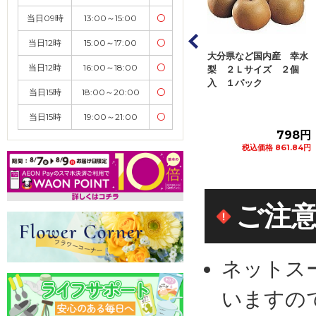
当日09時
13:00～15:00
〇
当日12時
15:00～17:00
〇
など国内産 春日
福島県産他 桃（１
大分県など国内産 幸水
当日12時
16:00～18:00
〇
も ２Ｌサイズ
個） 梨（１個） セッ
梨 ２Ｌサイズ ２個
１パッ...
ト １パック
入 １パック
当日15時
18:00～20:00
〇
8/10(月)配送まで
当日15時
19:00～21:00
〇
1,280円
980円
798円
税込価格 1,382.40円
税込価格 1,058.40円
税込価格 861.84円
カートに追加
カートに追加
カートに追加
ご注
ネットス
いますの