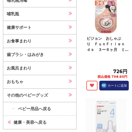
哺乳瓶消毒
哺乳瓶
健康サポート
ピジョン おしゃぶ
お食事まわり
り ＦｕｎＦｒｉｅｎ
ｄｓ ３ー６ヶ月 ミ...
歯ブラシ・はみがき
お風呂まわり
726円
税込価格 798.60円
おもちゃ
カートに追加
その他のベビーグッズ
ベビー用品へ戻る
健康・美容へ戻る