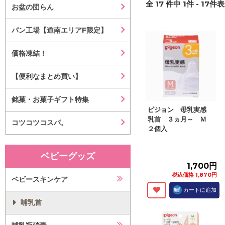
全
17
件中
1
件 -
17
件表
お盆の団らん
パン工場【道南エリアF限定】
価格凍結！
【便利なまとめ買い】
銘菓・お菓子ギフト特集
ピジョン 母乳実感
乳首 ３ヵ月～ Ｍ
コツコツコスパ。
２個入
ベビーグッズ
1,700円
税込価格 1,870円
ベビースキンケア
カートに追加
哺乳首