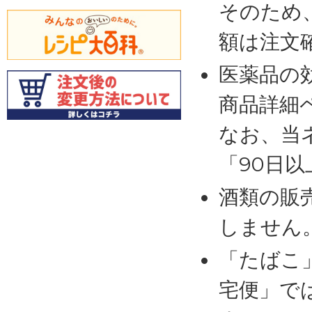
そのため
額は注文
医薬品の
商品詳細
なお、当
「90日
酒類の販
しません
「たばこ
宅便」で