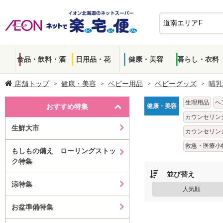
食品・飲料・酒
日用品・花
健康・美容
暮らし・衣料
店舗トップ
健康・美容
ベビー用品
ベビーグッズ
哺乳
生理用品
ヘ
おすすめ特集
健康・美容
カウンセリン
生鮮大市
カウンセリン
救急・医療小
もしもの備え ローリングストッ
ク特集
並び替え
涼特集
人気順
お盆準備特集