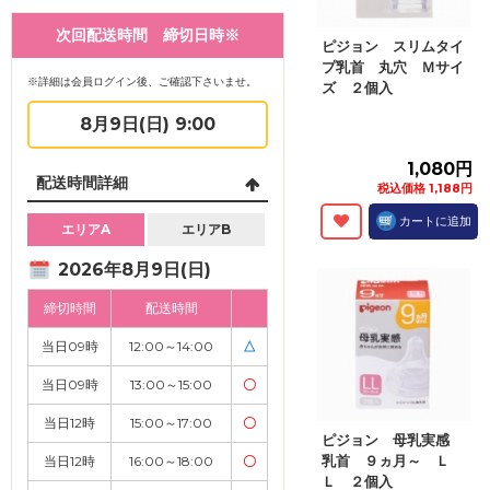
次回配送時間 締切日時※
ピジョン スリムタイ
プ乳首 丸穴 Ｍサイ
※詳細は会員ログイン後、ご確認下さいませ。
ズ ２個入
8月9日(日) 9:00
1,080円
配送時間詳細
税込価格 1,188円
カートに追加
エリアA
エリアB
2026年8月9日(日)
締切時間
配送時間
当日09時
12:00～14:00
△
当日09時
13:00～15:00
〇
当日12時
15:00～17:00
〇
ピジョン 母乳実感
乳首 ９ヵ月～ Ｌ
当日12時
16:00～18:00
〇
Ｌ ２個入