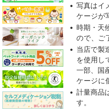
写真はイ
ケージが
時期・天
ので、ご
当店で製
を使用し
一部、国
ケージに
計量商品
す。