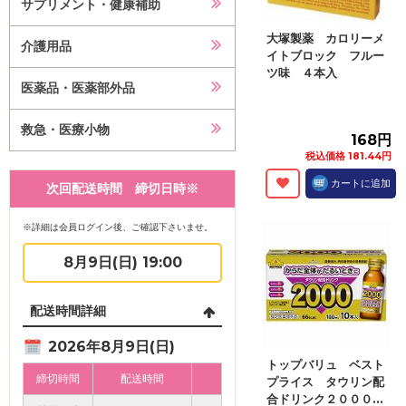
サプリメント・健康補助
大塚製薬 カロリーメ
介護用品
イトブロック フルー
ツ味 ４本入
医薬品・医薬部外品
救急・医療小物
168円
税込価格 181.44円
カートに追加
次回配送時間 締切日時※
※詳細は会員ログイン後、ご確認下さいませ。
8月9日(日) 19:00
配送時間詳細
2026年8月9日(日)
トップバリュ ベスト
締切時間
配送時間
プライス タウリン配
合ドリンク２０００...