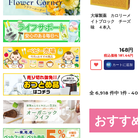
大塚製薬 カロリーメ
イトブロック チーズ
味 ４本入
168円
税込価格 181.44円
カートに追加
全
6,918
件中
1
件 -
40
おすす