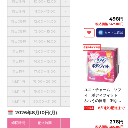
前日19時
10:00～12:00
×
前日19時
11:00～13:00
×
498円
当日08時
12:00～14:00
×
税込価格 547.80円
当日08時
13:00～15:00
×
カートに追加
当日08時
14:00～16:00
×
当日11時
15:00～17:00
×
当日11時
16:00～18:00
×
当日11時
17:00～19:00
×
当日14時
18:00～20:00
×
ユニ・チャーム ソフ
当日14時
19:00～21:00
×
ィ ボディフィット
ふつうの日用 羽な...
当日14時
20:00～21:00
×
8/11(火)配送まで
2026年8月10日(月)
278円
締切時間
配送時間
税込価格 305.80円