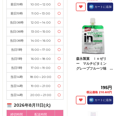
前日19時
10:00～12:00
〇
カートに追加
前日19時
11:00～13:00
〇
当日08時
12:00～14:00
〇
当日08時
13:00～15:00
〇
当日08時
14:00～16:00
〇
当日11時
15:00～17:00
〇
森永製菓 ｉｎゼリ
当日11時
16:00～18:00
〇
ー マルチビタミン
当日11時
17:00～19:00
〇
グレープフルーツ味 ...
当日14時
18:00～20:00
〇
当日14時
19:00～21:00
〇
195円
税込価格 210.60円
当日14時
20:00～21:00
〇
カートに追加
2026年8月11日(火)
締切時間
配送時間