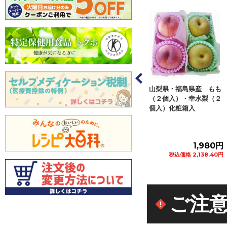
・山梨県など国内
山梨県・福島県産 もも
福島・山梨県など国内
も 化粧箱 ４個
（２個入）・幸水梨（２
産 もも 化粧箱 ４Ｌ
個入）化粧箱入
サイズ ６個入
1,990円
1,980円
2,580円
込価格 2,149.20円
税込価格 2,138.40円
税込価格 2,786.40円
カートに追加
カートに追加
カートに追加
ご注