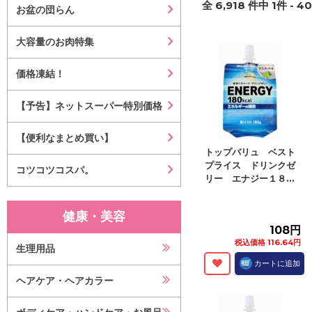
全
6,918
件中
1
件 -
40
お盆の団らん
大容量のお肉特集
価格凍結！
【予告】ネットスーパー特別価格
【便利なまとめ買い】
トップバリュ ベスト
プライス ドリンクゼ
コツコツコスパ。
リー エナジー１８...
健康・美容
108円
税込価格 116.64円
生理用品
カートに追加
ヘアケア・ヘアカラー