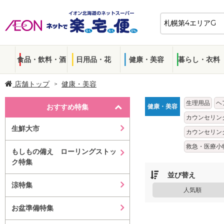
食品・飲料・酒
日用品・花
健康・美容
暮らし・衣料
店舗トップ
健康・美容
生理用品
ヘ
おすすめ特集
健康・美容
カウンセリン
生鮮大市
カウンセリン
救急・医療小
もしもの備え ローリングストッ
ク特集
並び替え
涼特集
人気順
お盆準備特集