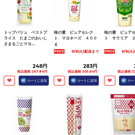
トップバリュ ベストプ
味の素 ピュアセレク
味の素 ピュア
ライス たまごのおいし
ト マヨネーズ ４００
ト サラリア 
さまるごとマヨ...
ｇ
9/8(火)配送まで
9/8(
248円
283円
税込価格 267.84円
税込価格 305.64円
税込価格 3
カートに追加
カートに追加
カー