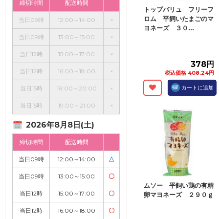
締切時間
配送時間
トップバリュ フリーフ
ロム 平飼いたまごのマ
当日09時
12:00～14:00
×
ヨネーズ ３０...
当日09時
13:00～15:00
×
当日12時
15:00～17:00
×
378円
当日12時
16:00～18:00
×
税込価格 408.24円
カートに追加
当日15時
18:00～20:00
×
当日15時
19:00～21:00
×
2026年8月8日(土)
締切時間
配送時間
当日09時
12:00～14:00
△
当日09時
13:00～15:00
〇
ムソー 平飼い鶏の有精
当日12時
15:00～17:00
〇
卵マヨネーズ ２９０ｇ
当日12時
16:00～18:00
〇