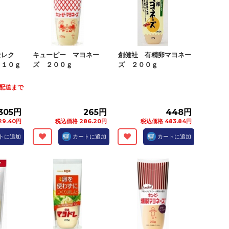
セレク
キューピー マヨネー
創健社 有精卵マヨネー
２１０ｇ
ズ ２００ｇ
ズ ２００ｇ
火)配送まで
305円
265円
448円
29.40円
税込価格 286.20円
税込価格 483.84円
トに追加
カートに追加
カートに追加