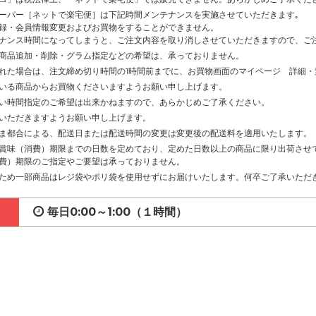
ーパー［ネットで楽宅便］は下記時間メンテナンスを実施させていただきます｡
録・会員情報変更およびお買物をすることができません。
ナンス時間になってしまうと、ご注文内容を取り消しさせていただきますので、ご
商品追加・削除・グラム指定などの希望は、承っておりません。
れた場合は、注文締め切り時間の1時間前までに、お買物画面のマイページ 詳細
いる商品からお買物くださいますようお願い申し上げます。
い時間指定のご希望は出来かねますので、あらかじめご了承ください。
いただきますようお願い申し上げます。
ま都合による、配送日または配送時間の変更は変更後の配送料を適用いたします。
賞味（消費）期限までの日数を定めており、定めた日数以上の商品に限り出荷させ
費）期限のご指定やご要望は承っておりません。
ため一部商品はレジ袋やポリ袋を使用せずにお届けいたします。何卒ご了承いただ
毎日0:00～1:00（１時間）