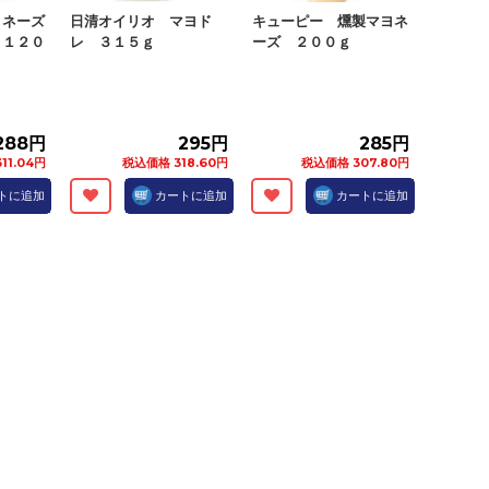
ヨネーズ
日清オイリオ マヨド
キューピー 燻製マヨネ
 １２０
レ ３１５ｇ
ーズ ２００ｇ
288円
295円
285円
11.04円
税込価格 318.60円
税込価格 307.80円
トに追加
カートに追加
カートに追加