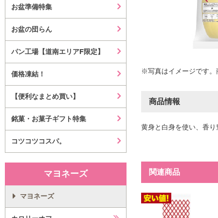
お盆準備特集
お盆の団らん
パン工場【道南エリアF限定】
※写真はイメージです。
価格凍結！
【便利なまとめ買い】
商品情報
銘菓・お菓子ギフト特集
黄身と白身を使い、香り
コツコツコスパ。
関連商品
マヨネーズ
マヨネーズ