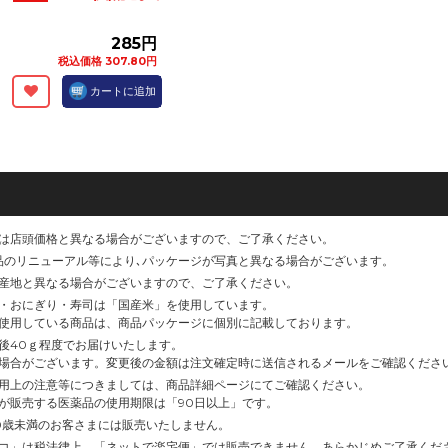
285円
税込価格 307.80円
カートに追加
は店頭価格と異なる場合がございますので、ご了承ください。
品のリニューアル等により､パッケージが写真と異なる場合がございます。
産地と異なる場合がございますので、ご了承ください。
・おにぎり・寿司は「国産米」を使用しています。
使用している商品は、商品パッケージに個別に記載しております。
後40ｇ程度でお届けいたします。
場合がございます。変更後の金額は注文確定時に送信されるメールをご確認くださ
用上の注意等につきましては、商品詳細ページにてご確認ください。
が販売する医薬品の使用期限は「90日以上」です。
0歳未満のお客さまには販売いたしません。
コ」は税法律上、「ネットで楽宅便」では販売できません。あらかじめご了承くだ