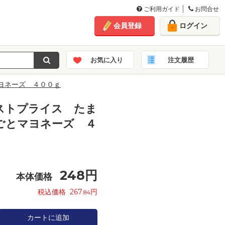
ご利用ガイド
お問合せ
会員登録
ログイン
お気に入り
注文履歴
ヨネーズ ４００ｇ
ストプライス たま
ごとマヨネーズ ４
248
円
本体価格
税込価格
267
円
.84
カートに追加