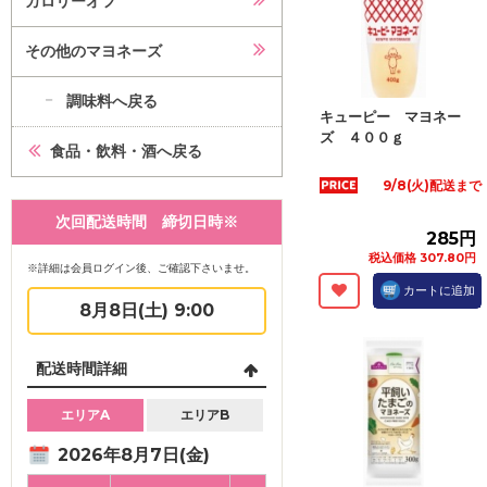
カロリーオフ
その他のマヨネーズ
調味料へ戻る
キューピー マヨネー
ズ ４００ｇ
食品・飲料・酒へ戻る
9/8(火)配送まで
次回配送時間 締切日時※
285円
税込価格 307.80円
※詳細は会員ログイン後、ご確認下さいませ。
カートに追加
8月8日(土) 9:00
配送時間詳細
エリアA
エリアB
2026年8月7日(金)