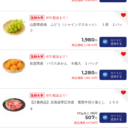
税込価格 1,058.40円
8/10 配送まで！
山梨県産他 ぶどう（シャインマスカット） １房 １パッ
ク
1,980
カートに
円
追加する
税込価格 2,138.40円
8/10 配送まで！
佐賀県産 ハウスみかん ８個入 １パック
1,280
カートに
円
追加する
税込価格 1,382.40円
8/10 配送まで！
【計量商品】北海道帯広市産 豊西牛切り落とし １５０
ｇ
100g当り 338円
カートに
507
円
追加する
税込価格 547.56円