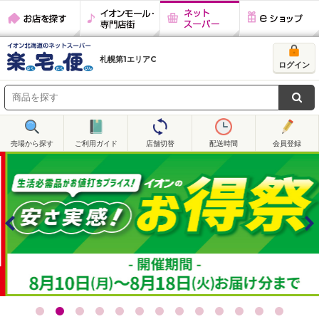
お店を探す
イオンモール・
ネットスーパー
eショップ
専門店街
札幌第1エリアC
ログイン
売場から探す
ご利用ガイド
店舗切替
配送時間
会員登録