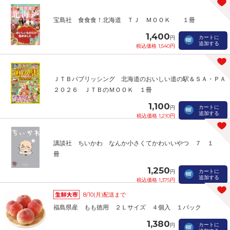
宝島社 食食食！北海道 ＴＪ ＭＯＯＫ １冊
1,400
カートに
円
追加する
税込価格 1,540円
ＪＴＢパブリッシング 北海道のおいしい道の駅＆ＳＡ・ＰＡ
２０２６ ＪＴＢのＭＯＯＫ １冊
1,100
カートに
円
追加する
税込価格 1,210円
講談社 ちいかわ なんか小さくてかわいいやつ ７ １
冊
1,250
カートに
円
追加する
税込価格 1,375円
8/10(月)配送まで
福島県産 もも徳用 ２Ｌサイズ ４個入 １パック
1,380
カートに
円