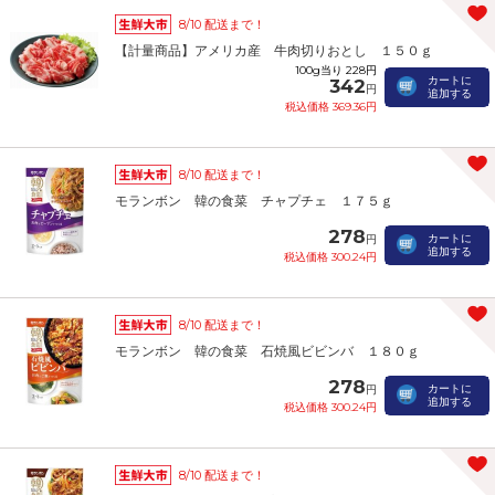
8/10 配送まで！
【計量商品】アメリカ産 牛肉切りおとし １５０ｇ
100g当り 228円
カートに
342
円
追加する
税込価格 369.36円
8/10 配送まで！
モランボン 韓の食菜 チャプチェ １７５ｇ
278
カートに
円
追加する
税込価格 300.24円
8/10 配送まで！
モランボン 韓の食菜 石焼風ビビンバ １８０ｇ
278
カートに
円
追加する
税込価格 300.24円
8/10 配送まで！