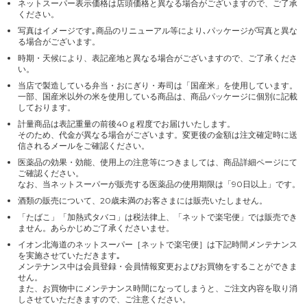
ネットスーパー表示価格は店頭価格と異なる場合がございますので、ご了承
ください。
写真はイメージです｡商品のリニューアル等により､パッケージが写真と異な
る場合がございます。
時期・天候により、表記産地と異なる場合がございますので、ご了承くださ
い。
当店で製造している弁当・おにぎり・寿司は「国産米」を使用しています。
一部、国産米以外の米を使用している商品は、商品パッケージに個別に記載
しております。
計量商品は表記重量の前後40ｇ程度でお届けいたします。
そのため、代金が異なる場合がございます。変更後の金額は注文確定時に送
信されるメールをご確認ください。
医薬品の効果・効能、使用上の注意等につきましては、商品詳細ページにて
ご確認ください。
なお、当ネットスーパーが販売する医薬品の使用期限は「90日以上」です。
酒類の販売について、20歳未満のお客さまには販売いたしません。
「たばこ」「加熱式タバコ」は税法律上、「ネットで楽宅便」では販売でき
ません。あらかじめご了承くださいませ。
イオン北海道のネットスーパー［ネットで楽宅便］は下記時間メンテナンス
を実施させていただきます｡
メンテナンス中は会員登録・会員情報変更およびお買物をすることができま
せん。
また、お買物中にメンテナンス時間になってしまうと、ご注文内容を取り消
しさせていただきますので、ご注意ください。