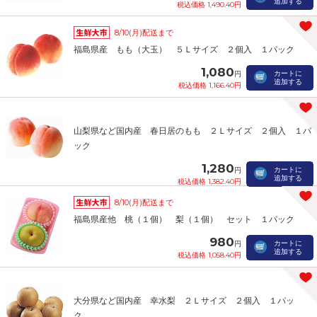
追加する
税込価格 1,490.40円
8/10(月)配送まで
福島県産 もも（大玉） ５Ｌサイズ ２個入 １パック
1,080
カートに
円
追加する
税込価格 1,166.40円
山梨県など国内産 春日居のもも ２Ｌサイズ ２個入 １パ
ック
1,280
カートに
円
追加する
税込価格 1,382.40円
8/10(月)配送まで
福島県産他 桃（１個） 梨（１個） セット １パック
980
カートに
円
追加する
税込価格 1,058.40円
大分県など国内産 幸水梨 ２Ｌサイズ ２個入 １パッ
ク