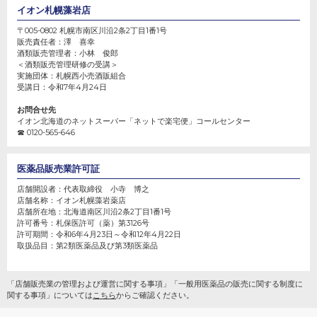
イオン札幌藻岩店
〒005-0802 札幌市南区川沿2条2丁目1番1号
販売責任者：
澤 喜幸
酒類販売管理者：
小林 俊郎
＜酒類販売管理研修の受講＞
実施団体：
札幌西小売酒販組合
受講日：
令和7年4月24日
お問合せ先
イオン北海道のネットスーパー「ネットで楽宅便」コールセンター
☎ 0120-565-646
医薬品販売業許可証
店舗開設者：
代表取締役 小寺 博之
店舗名称：
イオン札幌藻岩薬店
店舗所在地：
北海道南区川沿2条2丁目1番1号
許可番号：
札保医許可（薬）第3126号
許可期間：
令和6年4月23日～令和12年4月22日
取扱品目：第2類医薬品及び第3類医薬品
「店舗販売業の管理および運営に関する事項」「一般用医薬品の販売に関する制度に
関する事項」については
こちら
からご確認ください。