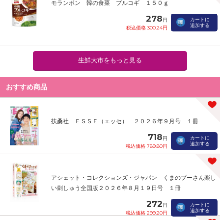
モランボン 韓の食菜 プルコギ １５０ｇ
278
カートに
円
追加する
税込価格 300.24円
生鮮大市をもっと見る
おすすめ商品
扶桑社 ＥＳＳＥ（エッセ） ２０２６年９月号 １冊
718
カートに
円
追加する
税込価格 789.80円
アシェット・コレクションズ・ジャパン くまのプーさん楽し
い刺しゅう全国版２０２６年８月１９日号 １冊
272
カートに
円
追加する
税込価格 299.20円