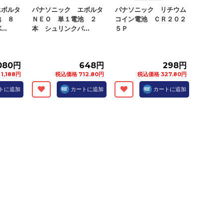
エボルタ
パナソニック エボルタ
パナソニック リチウム
池 ８
ＮＥＯ 単１電池 ２
コイン電池 ＣＲ２０２
..
本 シュリンクパ...
５Ｐ
,080円
648円
298円
1,188円
税込価格 712.80円
税込価格 327.80円
トに追加
カートに追加
カートに追加