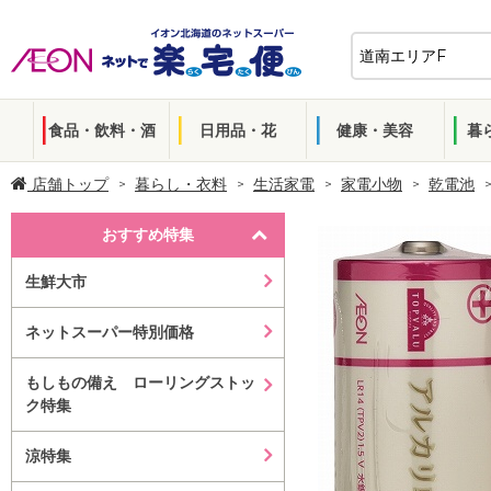
食品・飲料・酒
日用品・花
健康・美容
暮
店舗トップ
暮らし・衣料
生活家電
家電小物
乾電池
おすすめ特集
生鮮大市
ネットスーパー特別価格
もしもの備え ローリングストッ
ク特集
涼特集