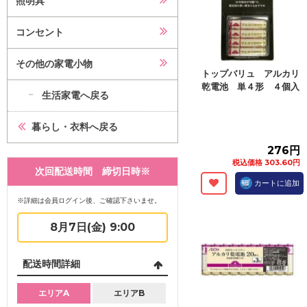
照明具
コンセント
その他の家電小物
トップバリュ アルカリ
乾電池 単４形 ４個入
生活家電へ戻る
暮らし・衣料へ戻る
276円
税込価格 303.60円
次回配送時間 締切日時※
カートに追加
※詳細は会員ログイン後、ご確認下さいませ。
8月7日(金) 9:00
配送時間詳細
エリアA
エリアB