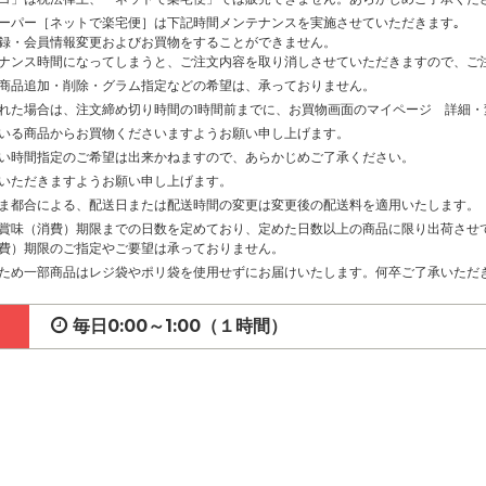
ーパー［ネットで楽宅便］は下記時間メンテナンスを実施させていただきます｡
録・会員情報変更およびお買物をすることができません。
ナンス時間になってしまうと、ご注文内容を取り消しさせていただきますので、ご
商品追加・削除・グラム指定などの希望は、承っておりません。
れた場合は、注文締め切り時間の1時間前までに、お買物画面のマイページ 詳細
いる商品からお買物くださいますようお願い申し上げます。
い時間指定のご希望は出来かねますので、あらかじめご了承ください。
いただきますようお願い申し上げます。
ま都合による、配送日または配送時間の変更は変更後の配送料を適用いたします。
賞味（消費）期限までの日数を定めており、定めた日数以上の商品に限り出荷させ
費）期限のご指定やご要望は承っておりません。
ため一部商品はレジ袋やポリ袋を使用せずにお届けいたします。何卒ご了承いただ
毎日0:00～1:00（１時間）