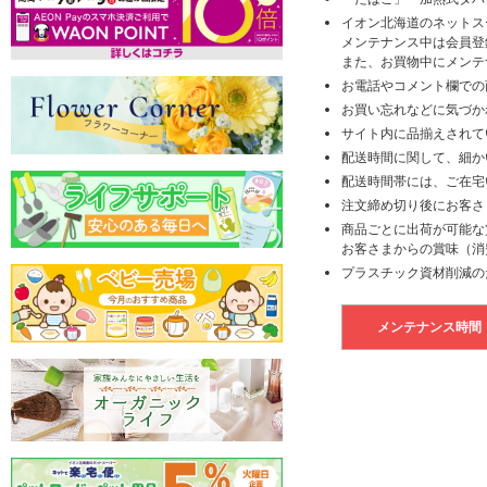
イオン北海道のネットス
メンテナンス中は会員登
また、お買物中にメンテ
お電話やコメント欄での
お買い忘れなどに気づか
サイト内に品揃えされて
配送時間に関して、細か
配送時間帯には、ご在宅
注文締め切り後にお客さ
商品ごとに出荷が可能な
お客さまからの賞味（消
プラスチック資材削減の
メンテナンス時間