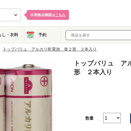
出荷拠点確認は
こちら
らし・衣料
予約
トップバリュ アルカリ乾電池 単２形 ２本入り
トップバリュ ア
形 ２本入り
数量