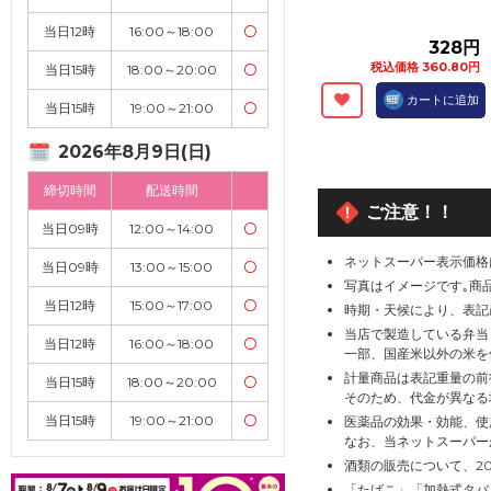
当日12時
16:00～18:00
〇
328円
税込価格 360.80円
当日15時
18:00～20:00
〇
カートに追加
当日15時
19:00～21:00
〇
2026年8月9日(日)
締切時間
配送時間
ご注意！！
当日09時
12:00～14:00
〇
ネットスーパー表示価格
当日09時
13:00～15:00
〇
写真はイメージです｡商
当日12時
15:00～17:00
〇
時期・天候により、表記
当店で製造している弁当
当日12時
16:00～18:00
〇
一部、国産米以外の米を
計量商品は表記重量の前
当日15時
18:00～20:00
〇
そのため、代金が異なる
当日15時
19:00～21:00
〇
医薬品の効果・効能、使
なお、当ネットスーパー
酒類の販売について、2
「たばこ」「加熱式タバ