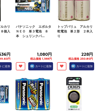
アルカリ
パナソニック エボルタ
トップバリュ アルカリ
 ８個入
ＮＥＯ 単３電池 ８
乾電池 単２形 ２本入
本 シュリンクパ...
り
536円
1,080円
228円
89.60円
税込価格 1,188円
税込価格 250.80円
トに追加
カートに追加
カートに追加