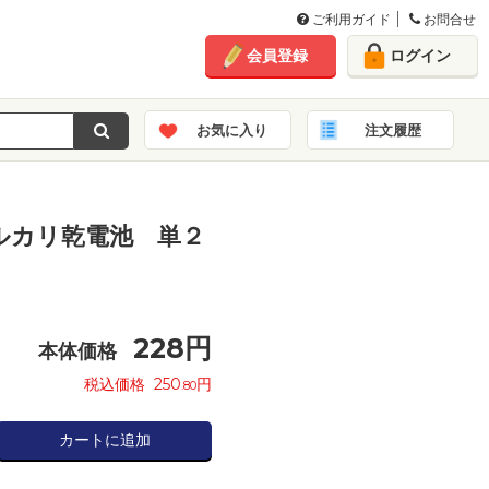
ご利用ガイド
お問合せ
会員登録
ログイン
お気に入り
注文履歴
ルカリ乾電池 単２
228
円
本体価格
税込価格
250
円
.80
カートに追加