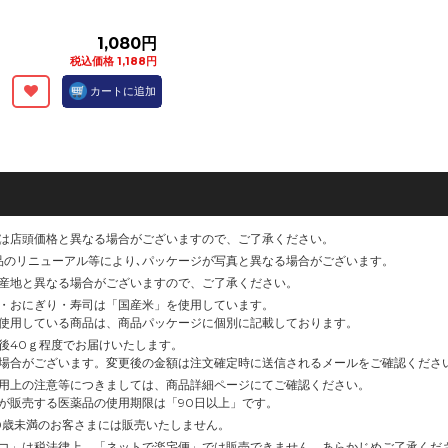
1,080円
税込価格 1,188円
カートに追加
は店頭価格と異なる場合がございますので、ご了承ください。
品のリニューアル等により､パッケージが写真と異なる場合がございます。
産地と異なる場合がございますので、ご了承ください。
・おにぎり・寿司は「国産米」を使用しています。
使用している商品は、商品パッケージに個別に記載しております。
後40ｇ程度でお届けいたします。
場合がございます。変更後の金額は注文確定時に送信されるメールをご確認くださ
用上の注意等につきましては、商品詳細ページにてご確認ください。
が販売する医薬品の使用期限は「90日以上」です。
0歳未満のお客さまには販売いたしません。
コ」は税法律上、「ネットで楽宅便」では販売できません。あらかじめご了承くだ