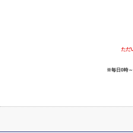
ただ
※毎日0時