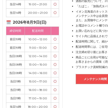
酒類の販売について、2
当日14時
19:00～21:00
〇
「たばこ」「加熱式タバ
イオン北海道のネットス
当日14時
20:00～21:00
〇
メンテナンス中は会員登
また、お買物中にメンテ
2026年8月9日(日)
お電話やコメント欄での
締切時間
配送時間
お買い忘れなどに気づか
サイト内に品揃えされて
前日19時
10:00～12:00
〇
配送時間に関して、細か
配送時間帯には、ご在宅
前日19時
11:00～13:00
〇
注文締め切り後にお客さ
当日08時
12:00～14:00
〇
商品ごとに出荷が可能な
お客さまからの賞味（消
当日08時
13:00～15:00
〇
プラスチック資材削減の
当日08時
14:00～16:00
〇
メンテナンス時間
当日11時
15:00～17:00
〇
当日11時
16:00～18:00
〇
当日11時
17:00～19:00
〇
当日14時
18:00～20:00
〇