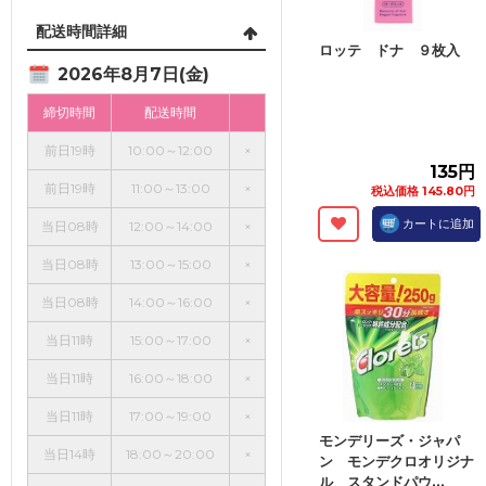
配送時間詳細
ロッテ ドナ ９枚入
2026年8月7日(金)
締切時間
配送時間
前日19時
10:00～12:00
×
135円
前日19時
11:00～13:00
×
税込価格 145.80円
カートに追加
当日08時
12:00～14:00
×
当日08時
13:00～15:00
×
当日08時
14:00～16:00
×
当日11時
15:00～17:00
×
当日11時
16:00～18:00
×
当日11時
17:00～19:00
×
モンデリーズ・ジャパ
当日14時
18:00～20:00
×
ン モンデクロオリジナ
ル スタンドパウ...