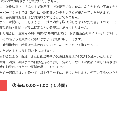
0歳未満のお客さまには販売いたしません。
コ」は税法律上、「ネットで楽宅便」では販売できません。あらかじめご了承くだ
ーパー［ネットで楽宅便］は下記時間メンテナンスを実施させていただきます｡
録・会員情報変更およびお買物をすることができません。
ナンス時間になってしまうと、ご注文内容を取り消しさせていただきますので、ご
商品追加・削除・グラム指定などの希望は、承っておりません。
れた場合は、注文締め切り時間の1時間前までに、お買物画面のマイページ 詳細
いる商品からお買物くださいますようお願い申し上げます。
い時間指定のご希望は出来かねますので、あらかじめご了承ください。
いただきますようお願い申し上げます。
ま都合による、配送日または配送時間の変更は変更後の配送料を適用いたします。
賞味（消費）期限までの日数を定めており、定めた日数以上の商品に限り出荷させ
費）期限のご指定やご要望は承っておりません。
ため一部商品はレジ袋やポリ袋を使用せずにお届けいたします。何卒ご了承いただ
毎日0:00～1:00（１時間）