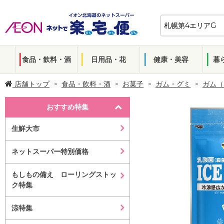
食品・飲料・酒
日用品・花
健康・美容
暮
店舗トップ
食品・飲料・酒
お菓子
ガム・グミ
ガム（
おすすめ特集
生鮮大市
ネットスーパー特別価格
もしもの備え ローリングストッ
ク特集
涼特集