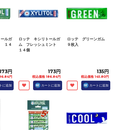
トールガ
ロッテ キシリトールガ
ロッテ グリーンガム
ト １４
ム フレッシュミント
９枚入
１４個
173円
173円
135円
86.84円
税込価格 186.84円
税込価格 145.80円
トに追加
カートに追加
カートに追加