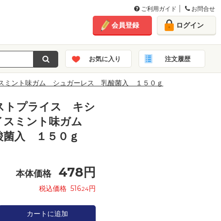
ご利用ガイド
お問合せ
会員登録
ログイン
お気に入り
注文履歴
スミント味ガム シュガーレス 乳酸菌入 １５０ｇ
ストプライス キシ
イスミント味ガム
酸菌入 １５０ｇ
478
円
本体価格
税込価格
516
円
.24
カートに追加