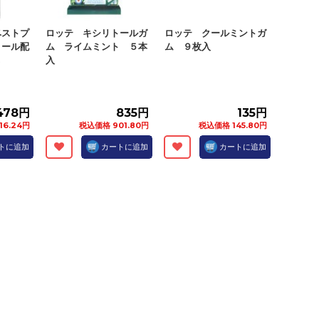
ベストプ
ロッテ キシリトールガ
ロッテ クールミントガ
トール配
ム ライムミント ５本
ム ９枚入
.
入
478円
835円
135円
16.24円
税込価格 901.80円
税込価格 145.80円
トに追加
カートに追加
カートに追加