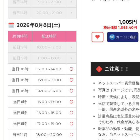
当日14時
19:00～21:00
×
当日14時
20:00～21:00
×
1,005円
2026年8月8日(土)
税込価格 1,085.40円
締切時間
配送時間
カートに追加
前日19時
10:00～12:00
×
前日19時
11:00～13:00
×
ご注意！！
当日08時
12:00～14:00
〇
当日08時
13:00～15:00
〇
ネットスーパー表示価格
写真はイメージです｡商
当日08時
14:00～16:00
〇
時期・天候により、表記
当日11時
15:00～17:00
〇
当店で製造している弁当
一部、国産米以外の米を
当日11時
16:00～18:00
〇
計量商品は表記重量の前
そのため、代金が異なる
当日11時
17:00～19:00
〇
医薬品の効果・効能、使
なお、当ネットスーパー
当日14時
18:00～20:00
〇