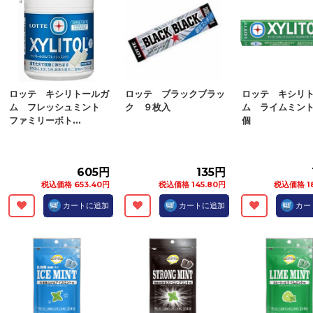
ロッテ キシリトールガ
ロッテ ブラックブラッ
ロッテ キシリ
ム フレッシュミント
ク ９枚入
ム ライムミン
ファミリーボト...
個
605円
135円
税込価格 653.40円
税込価格 145.80円
税込価格 1
カートに追加
カートに追加
カー