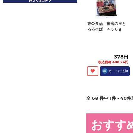
東亞食品 播磨の里と
ろろそば ４５０ｇ
378円
税込価格 408.24円
カートに追加
全
68
件中
1
件 -
40
件
おすす