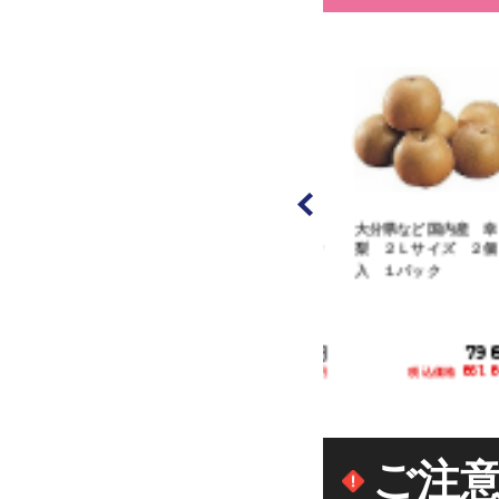
など国内産 春日
福島県産他 桃（１
大分県など国内産 幸水
も ２Ｌサイズ
個） 梨（１個） セッ
梨 ２Ｌサイズ ２個
１パッ...
ト １パック
入 １パック
1,280円
980円
798円
税込価格 1,382.40円
税込価格 1,058.40円
税込価格 861.84円
カートに追加
カートに追加
カートに追加
ご注