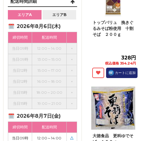
配送時間詳細
エリアA
エリアB
トップバリュ 挽きぐ
2026年8月6日(木)
るみそば粉使用 十割
そば ２００ｇ
締切時間
配送時間
当日09時
12:00～14:00
×
328円
当日09時
13:00～15:00
×
税込価格 354.24円
当日12時
15:00～17:00
×
カートに追加
当日12時
16:00～18:00
×
当日15時
18:00～20:00
×
当日15時
19:00～21:00
×
2026年8月7日(金)
締切時間
配送時間
大徳食品 更科ゆでそ
当日09時
12:00～14:00
△