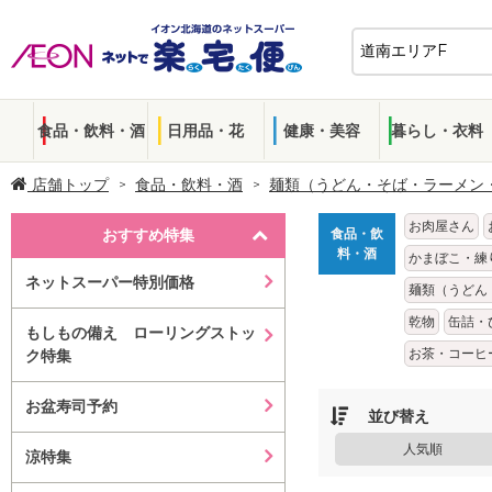
食品・飲料・酒
日用品・花
健康・美容
暮らし・衣料
店舗トップ
食品・飲料・酒
麺類（うどん・そば・ラーメン
お肉屋さん
おすすめ特集
食品・飲
料・酒
かまぼこ・練
ネットスーパー特別価格
麺類（うどん
乾物
缶詰・
もしもの備え ローリングストッ
お茶・コーヒ
ク特集
お盆寿司予約
並び替え
人気順
涼特集