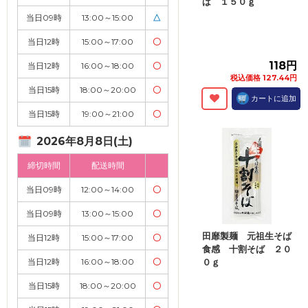
ば １５０ｇ
当日09時
13:00～15:00
△
当日12時
15:00～17:00
〇
118円
当日12時
16:00～18:00
〇
税込価格 127.44円
当日15時
18:00～20:00
〇
カートに追加
当日15時
19:00～21:00
〇
2026年8月8日(土)
締切時間
配送時間
当日09時
12:00～14:00
〇
当日09時
13:00～15:00
〇
田靡製麺 元祖生そば
当日12時
15:00～17:00
〇
食感 十割そば ２０
当日12時
16:00～18:00
〇
０ｇ
当日15時
18:00～20:00
〇