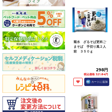
菊水 ざるそば更科ご
まそば 手切り風２人
前 ３５０ｇ
298円
税込価格 321.84円
カートに追加