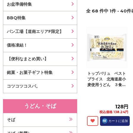
お盆準備特集
全
68
件中
1
件 -
40
件
BBQ特集
パン工場【道南エリアF限定】
価格凍結！
【便利なまとめ買い】
銘菓・お菓子ギフト特集
トップバリュ ベスト
プライス 北海道産小
麦使用うどん ３食...
コツコツコスパ。
うどん・そば
128円
税込価格 138.24円
そば
カートに追加