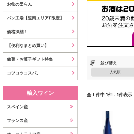
お盆の団らん
パン工場【道南エリアF限定】
価格凍結！
【便利なまとめ買い】
銘菓・お菓子ギフト特集
並び替え
人気順
コツコツコスパ。
輸入ワイン
全
1
件中
1
件 -
1
件表示 
スペイン産
フランス産