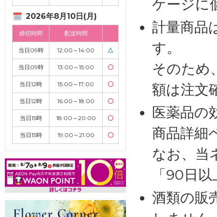
ケージに
2026年8月10日(月)
計量商品
締切時間
配送時間
す。
当日09時
12:00～14:00
△
そのため
当日09時
13:00～15:00
〇
当日12時
15:00～17:00
〇
額は注文
当日12時
16:00～18:00
〇
医薬品の
当日15時
18:00～20:00
〇
商品詳細
当日15時
19:00～21:00
〇
なお、当
「90日
酒類の販