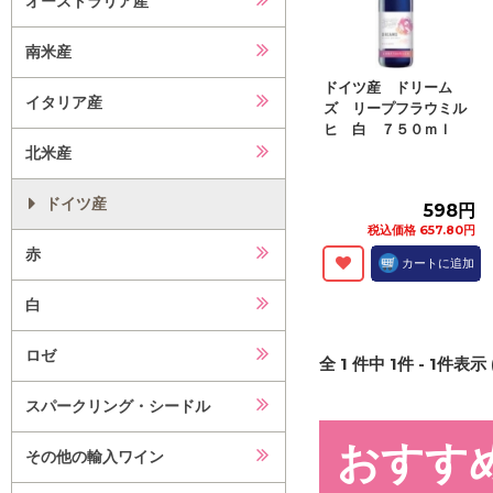
オーストラリア産
南米産
ドイツ産 ドリーム
イタリア産
ズ リープフラウミル
ヒ 白 ７５０ｍｌ
北米産
ドイツ産
598円
税込価格 657.80円
赤
カートに追加
白
ロゼ
全
1
件中
1
件 -
1
件表示 
スパークリング・シードル
おすす
その他の輸入ワイン