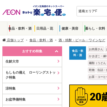
食品・飲料・酒
日用品・花
健康・美容
暮らし・衣料
店舗トップ
食品・飲料・酒
酒・焼酎・ビール・ワインなど
お肉屋さん
おすすめ特集
食品・飲
料・酒
かまぼこ・練
生鮮大市
麺類（うどん
乾物
缶詰・
もしもの備え ローリングストッ
お茶・コーヒ
ク特集
涼特集
お盆準備特集