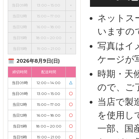
当日09時
13:00～15:00
×
ネットス
当日12時
15:00～17:00
×
当日12時
16:00～18:00
×
いますの
当日15時
18:00～20:00
×
写真はイ
当日15時
19:00～21:00
×
ケージが
2026年8月9日(日)
時期・天
締切時間
配送時間
当日09時
12:00～14:00
△
ので、ご
当日09時
13:00～15:00
〇
当店で製
当日12時
15:00～17:00
〇
を使用し
当日12時
16:00～18:00
〇
一部、国
当日15時
18:00～20:00
〇
当日15時
19:00～21:00
〇