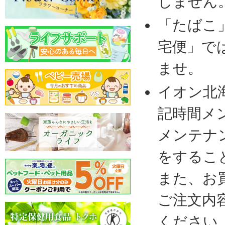
しません
「たばこ
宅便」で
ませ。
イオン北
記時間メ
メンテナ
をするこ
また、お
ご注文内
ください