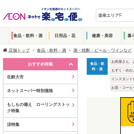
食品・飲料・酒
日用品・花
健康・美容
暮
店舗トップ
食品・飲料・酒
酒・焼酎・ビール・ワインなど
お肉屋さん
おすすめ特集
食品・飲
料・酒
もずく・めか
生鮮大市
インスタント
お茶・コーヒ
ネットスーパー特別価格
もしもの備え ローリングストッ
ク特集
涼特集