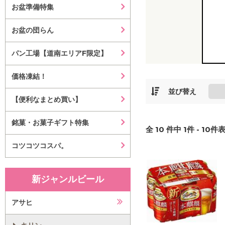
お盆準備特集
お盆の団らん
パン工場【道南エリアF限定】
価格凍結！
並び替え
【便利なまとめ買い】
銘菓・お菓子ギフト特集
全
10
件中
1
件 -
10
件表
コツコツコスパ。
新ジャンルビール
アサヒ