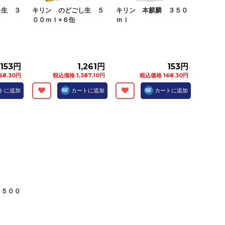
し生 ３
キリン のどごし生 ５
キリン 本麒麟 ３５０
００ｍｌ×６缶
ｍｌ
153円
1,261円
153円
68.30円
税込価格 1,387.10円
税込価格 168.30円
トに追加
カートに追加
カートに追加
 ５００