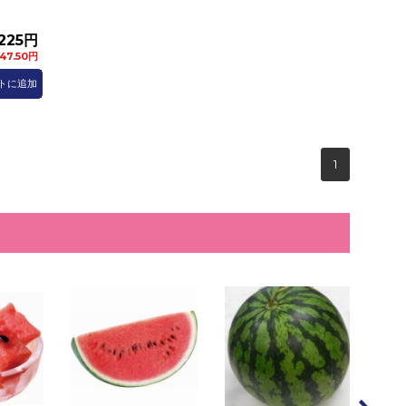
225円
47.50円
トに追加
1