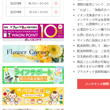
当日15時
18:00～20:00
〇
酒類の販売について、2
「たばこ」「加熱式タバ
当日15時
19:00～21:00
〇
イオン北海道のネットス
メンテナンス中は会員登
また、お買物中にメンテ
お電話やコメント欄での
お買い忘れなどに気づか
サイト内に品揃えされて
配送時間に関して、細か
配送時間帯には、ご在宅
注文締め切り後にお客さ
商品ごとに出荷が可能な
お客さまからの賞味（消
プラスチック資材削減の
メンテナンス時間