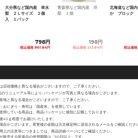
大分県など国内産 幸水
青森県など国内産 洋
北海道など国内
梨 ２Ｌサイズ ２個
梨 １個
か ブロック 
入 １パック
798円
198円
税込価格 861.84円
税込価格 213.84円
税込価格 
カートに追加
カ
は店頭価格と異なる場合がございますので、ご了承ください。
品のリニューアル等により､パッケージが写真と異なる場合がございます。
産地と異なる場合がございますので、ご了承ください。
・おにぎり・寿司は「国産米」を使用しています。
使用している商品は、商品パッケージに個別に記載しております。
後40ｇ程度でお届けいたします。
場合がございます。変更後の金額は注文確定時に送信されるメールをご確認くださ
用上の注意等につきましては、商品詳細ページにてご確認ください。
が販売する医薬品の使用期限は「90日以上」です。