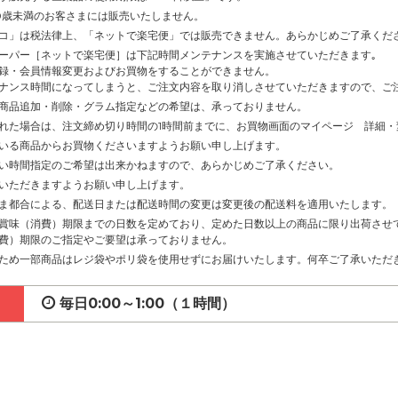
0歳未満のお客さまには販売いたしません。
コ」は税法律上、「ネットで楽宅便」では販売できません。あらかじめご了承くだ
ーパー［ネットで楽宅便］は下記時間メンテナンスを実施させていただきます｡
録・会員情報変更およびお買物をすることができません。
ナンス時間になってしまうと、ご注文内容を取り消しさせていただきますので、ご
商品追加・削除・グラム指定などの希望は、承っておりません。
れた場合は、注文締め切り時間の1時間前までに、お買物画面のマイページ 詳細
いる商品からお買物くださいますようお願い申し上げます。
い時間指定のご希望は出来かねますので、あらかじめご了承ください。
いただきますようお願い申し上げます。
ま都合による、配送日または配送時間の変更は変更後の配送料を適用いたします。
賞味（消費）期限までの日数を定めており、定めた日数以上の商品に限り出荷させ
費）期限のご指定やご要望は承っておりません。
ため一部商品はレジ袋やポリ袋を使用せずにお届けいたします。何卒ご了承いただ
毎日0:00～1:00（１時間）