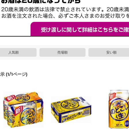
人気順
売場順
安い順
示 (
1
/
1
ページ)