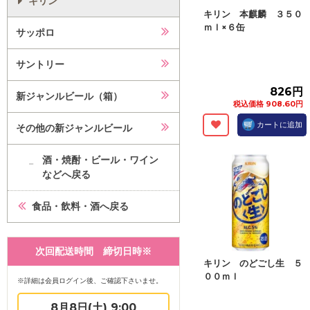
キリン
キリン 本麒麟 ３５０
ｍｌ×６缶
サッポロ
サントリー
826円
新ジャンルビール（箱）
税込価格 908.60円
カートに追加
その他の新ジャンルビール
酒・焼酎・ビール・ワイン
などへ戻る
食品・飲料・酒へ戻る
次回配送時間 締切日時※
キリン のどごし生 ５
００ｍｌ
※詳細は会員ログイン後、ご確認下さいませ。
8月8日(土) 9:00