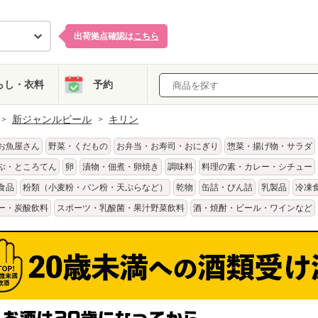
出荷拠点確認は
こちら
らし・衣料
予約
新ジャンルビール
キリン
お魚屋さん
野菜・くだもの
お弁当・お寿司・おにぎり
惣菜・揚げ物・サラダ
ぶ・ところてん
卵
漬物・佃煮・卵焼き
調味料
料理の素・カレー・シチュー
食品
粉類（小麦粉・パン粉・天ぷらなど）
乾物
缶詰・びん詰
乳製品
冷凍
ー・炭酸飲料
スポーツ・乳酸菌・果汁野菜飲料
酒・焼酎・ビール・ワインなど