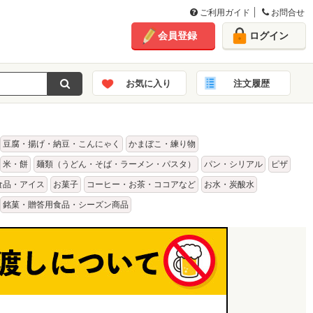
ご利用ガイド
お問合せ
会員登録
ログイン
お気に入り
注文履歴
豆腐・揚げ・納豆・こんにゃく
かまぼこ・練り物
米・餅
麺類（うどん・そば・ラーメン・パスタ）
パン・シリアル
ピザ
食品・アイス
お菓子
コーヒー・お茶・ココアなど
お水・炭酸水
銘菓・贈答用食品・シーズン商品