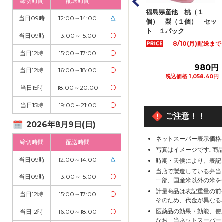
締切時間
配送時間
産 もも（大
山梨県など国内産 春日
福島県産他 桃（１
当日09時
12:00～14:00
△
５Ｌサイズ ２個
居のもも ２Ｌサイズ
個） 梨（１個） セッ
パック
２個入 １パッ...
ト １パック
当日09時
13:00～15:00
〇
8/10(月)配送まで
8/10(月)配送まで
当日12時
15:00～17:00
〇
1,080円
1,280円
980円
当日12時
16:00～18:00
〇
税込価格 1,166.40円
税込価格 1,382.40円
税込価格 1,058.40円
当日15時
18:00～20:00
〇
カートに追加
カートに追加
カートに追加
当日15時
19:00～21:00
〇
ご注意！！
2026年8月9日(日)
ネットスーパー表示価格
締切時間
配送時間
写真はイメージです｡商
当日09時
12:00～14:00
△
時期・天候により、表記
当店で製造している弁当
当日09時
13:00～15:00
〇
一部、国産米以外の米を
計量商品は表記重量の前
当日12時
15:00～17:00
〇
そのため、代金が異なる
医薬品の効果・効能、使
当日12時
16:00～18:00
〇
なお、当ネットスーパー