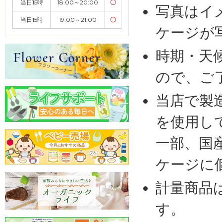
当日15時
18:00～20:00
〇
写真はイ
当日15時
19:00～21:00
〇
ケージが
時期・天
ので、ご
当店で製
を使用し
一部、国
ケージに
計量商品
す。