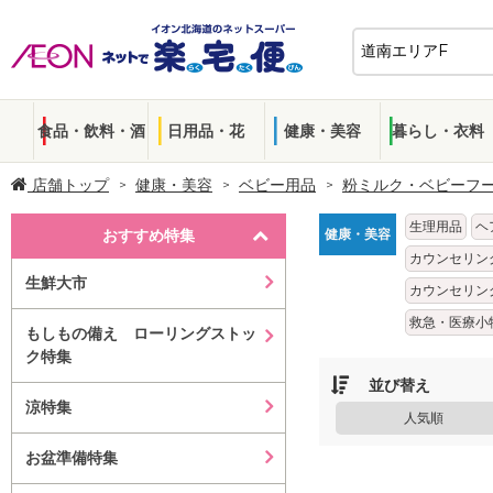
食品・飲料・酒
日用品・花
健康・美容
暮らし・衣料
店舗トップ
健康・美容
ベビー用品
粉ミルク・ベビーフ
生理用品
ヘ
おすすめ特集
健康・美容
カウンセリン
生鮮大市
カウンセリン
救急・医療小
もしもの備え ローリングストッ
ク特集
並び替え
涼特集
人気順
お盆準備特集