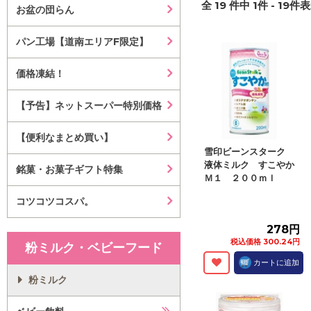
全
19
件中
1
件 -
19
件表
お盆の団らん
パン工場【道南エリアF限定】
価格凍結！
【予告】ネットスーパー特別価格
【便利なまとめ買い】
雪印ビーンスターク
液体ミルク すこやか
銘菓・お菓子ギフト特集
Ｍ１ ２００ｍｌ
コツコツコスパ。
278円
税込価格 300.24円
粉ミルク・ベビーフード
カートに追加
粉ミルク