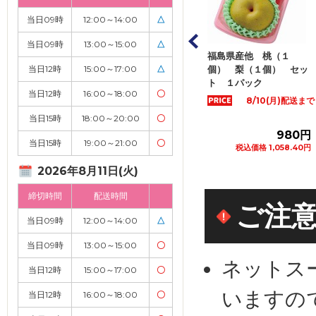
当日09時
12:00～14:00
△
当日09時
13:00～15:00
△
山梨県など国内産 春日
福島県産他 桃（１
大分県など国内
居のもも ２Ｌサイズ
当日12時
15:00～17:00
個） 梨（１個） セッ
△
梨 ２Ｌサイズ
２個入 １パッ...
ト １パック
入 １パック
当日12時
16:00～18:00
〇
8/10(月)配送まで
当日15時
18:00～20:00
〇
1,280円
980円
当日15時
19:00～21:00
〇
税込価格 1,382.40円
税込価格 1,058.40円
税込価格 8
カートに追加
カートに追加
カ
2026年8月11日(火)
締切時間
配送時間
ご注
当日09時
12:00～14:00
△
当日09時
13:00～15:00
〇
ネットス
当日12時
15:00～17:00
〇
いますの
当日12時
16:00～18:00
〇