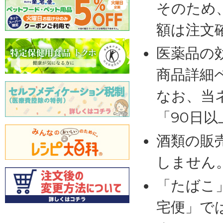
そのため
額は注文
医薬品の
商品詳細
なお、当
「90日
酒類の販
しません
「たばこ
宅便」で