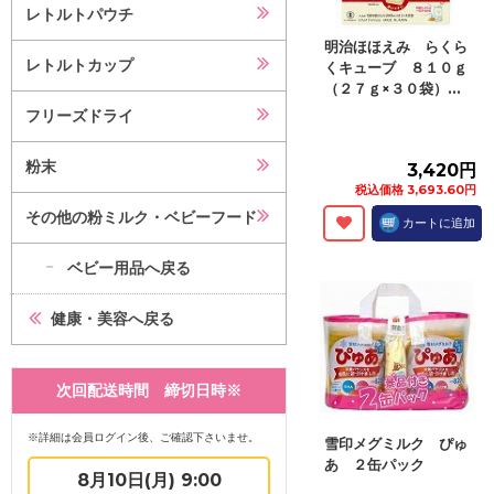
レトルトパウチ
明治ほほえみ らくら
レトルトカップ
くキューブ ８１０ｇ
（２７ｇ×３０袋）...
フリーズドライ
粉末
3,420円
税込価格 3,693.60円
その他の粉ミルク・ベビーフード
カートに追加
ベビー用品へ戻る
健康・美容へ戻る
次回配送時間 締切日時※
※詳細は会員ログイン後、ご確認下さいませ。
雪印メグミルク ぴゅ
あ ２缶パック
8月10日(月) 9:00