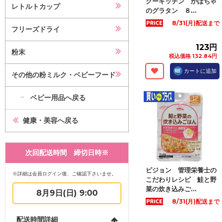
グーキッチン かぼちゃ
レトルトカップ
のグラタン ８...
8/31(月)配送まで
フリーズドライ
123円
粉末
税込価格 132.84円
カートに追加
その他の粉ミルク・ベビーフード
ベビー用品へ戻る
健康・美容へ戻る
次回配送時間 締切日時※
ピジョン 管理栄養士の
※詳細は会員ログイン後、ご確認下さいませ。
こだわりレシピ 鮭と野
菜の炊き込みご...
8月9日(日) 9:00
8/31(月)配送まで
配送時間詳細