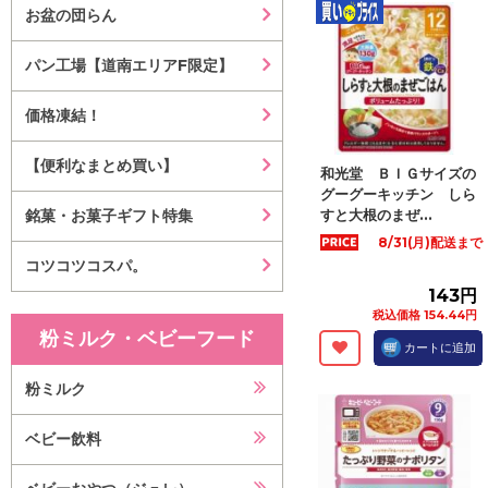
お盆の団らん
パン工場【道南エリアF限定】
価格凍結！
【便利なまとめ買い】
和光堂 ＢＩＧサイズの
グーグーキッチン しら
銘菓・お菓子ギフト特集
すと大根のまぜ...
8/31(月)配送まで
コツコツコスパ。
143円
税込価格 154.44円
粉ミルク・ベビーフード
カートに追加
粉ミルク
ベビー飲料