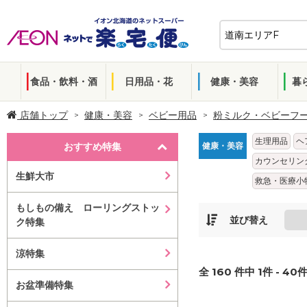
食品・飲料・酒
日用品・花
健康・美容
暮
店舗トップ
健康・美容
ベビー用品
粉ミルク・ベビーフ
生理用品
ヘ
おすすめ特集
健康・美容
カウンセリン
生鮮大市
救急・医療小
もしもの備え ローリングストッ
並び替え
ク特集
涼特集
全
160
件中
1
件 -
40
件
お盆準備特集