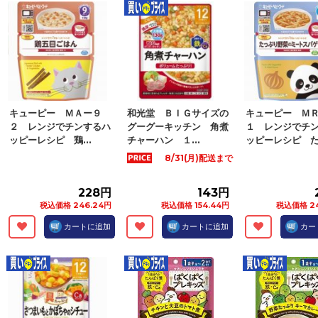
キューピー ＭＡー９
和光堂 ＢＩＧサイズの
キューピー Ｍ
２ レンジでチンするハ
グーグーキッチン 角煮
１ レンジでチ
ッピーレシピ 鶏...
チャーハン １...
ッピーレシピ た.
8/31(月)配送まで
228円
143円
税込価格 246.24円
税込価格 154.44円
税込価格 24
カートに追加
カートに追加
カー