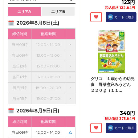
123円
税込価格 132.84円
エリアA
エリアB
カートに追加
2026年8月8日(土)
締切時間
配送時間
当日09時
12:00～14:00
×
当日09時
13:00～15:00
×
当日12時
15:00～17:00
×
当日12時
16:00～18:00
×
グリコ １歳からの幼児
食 野菜煮込みうどん
当日15時
18:00～20:00
×
２２０ｇ（１１...
当日15時
19:00～21:00
×
2026年8月9日(日)
348円
税込価格 375.84円
締切時間
配送時間
カートに追加
当日09時
12:00～14:00
△