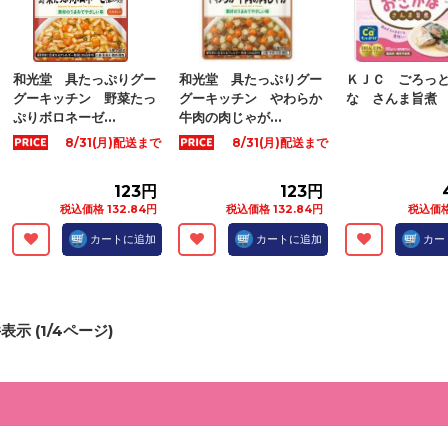
和光堂 具たっぷりグー
和光堂 具たっぷりグー
ＫＪＣ ごろっ
グーキッチン 野菜たっ
グーキッチン やわらか
な さんま旨煮
ぷりボロネーゼ...
牛肉の肉じゃが...
8/31(月)配送まで
8/31(月)配送まで
123円
123円
税込価格 132.84円
税込価格 132.84円
税込価格
カートに追加
カートに追加
カー
表示 (
1
/
4
ページ)