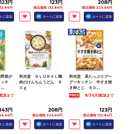
123円
123円
208円
32.84円
税込価格 132.84円
税込価格 224.64円
トに追加
カートに追加
カートに追加
の野菜が
和光堂 ＧＬＯＢＡＬ鶏
和光堂 具たっぷりグー
キッチ
肉のけんちんうどん ８
グーキッチン 牛すき焼
..
０ｇ
き卵とじ ８０...
月)配送まで
8/31(月)配送まで
143円
208円
123円
54.44円
税込価格 224.64円
税込価格 132.84円
トに追加
カートに追加
カートに追加