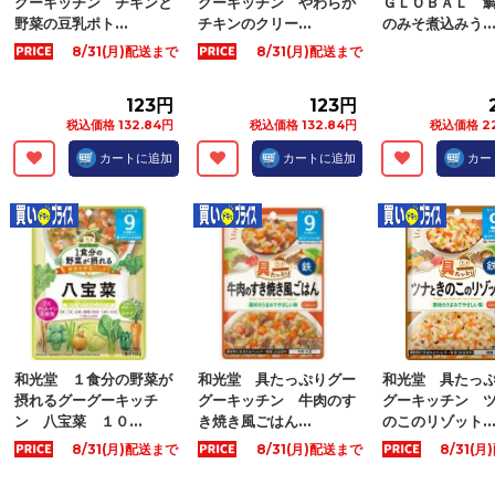
グーキッチン チキンと
グーキッチン やわらか
ＧＬＯＢＡＬ 
野菜の豆乳ポト...
チキンのクリー...
のみそ煮込みう..
8/31(月)配送まで
8/31(月)配送まで
123円
123円
税込価格 132.84円
税込価格 132.84円
税込価格 22
カートに追加
カートに追加
カー
和光堂 １食分の野菜が
和光堂 具たっぷりグー
和光堂 具たっ
摂れるグーグーキッチ
グーキッチン 牛肉のす
グーキッチン 
ン 八宝菜 １０...
き焼き風ごはん...
のこのリゾット..
8/31(月)配送まで
8/31(月)配送まで
8/31(