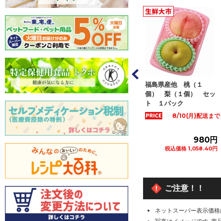
県など国内産 春日
福島県産他 桃（１
大分県など国内産 幸
もも ２Ｌサイズ
個） 梨（１個） セッ
梨 ２Ｌサイズ ２個
 １パッ...
ト １パック
入 １パック
8/10(月)配送まで
1,280円
980円
798
税込価格 1,382.40円
税込価格 1,058.40円
税込価格 861.84
カートに追加
カートに追加
カートに追
ご注意！！
ネットスーパー表示価格