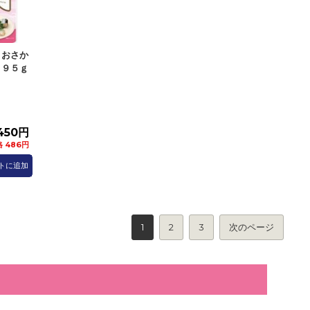
とおさか
 ９５ｇ
450円
 486円
トに追加
1
2
3
次のページ