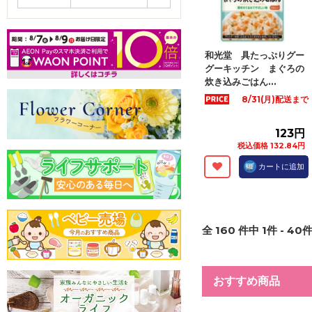
和光堂 具たっぷりグー
グーキッチン まぐろの
炊き込みごはん...
8/31(月)配送まで
123円
税込価格 132.84円
カートに追加
全
160
件中
1
件 -
40
件
おすすめ商品