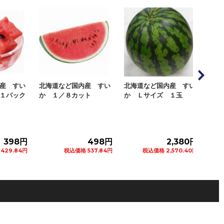
内産 すい
北海道など国内産 すい
北海道など国内産 紅小
山
ット
か Ｌサイズ １玉
玉すいか ２Ｌサイズ
産
１玉
ム
498円
2,380円
1,480円
格 537.84円
税込価格 2,570.40円
税込価格 1,598.40円
カートに追加
カートに追加
カートに追加