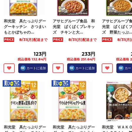
和光堂 具たっぷりグー
アサヒグループ食品 和
アサヒグループ
グーキッチン さつまい
光堂 ぱくぱくプレキッ
光堂 ぱくぱく
もとかぼちゃの...
ズ チキンと大...
ズ 野菜たっぷ..
8/31(月)配送まで
8/31(月)配送まで
8/31(
123円
233円
税込価格 132.84円
税込価格 251.64円
税込価格 2
カートに追加
カートに追加
カー
和光堂 具たっぷりグー
和光堂 具たっぷりグー
和光堂 ＷＡＫ