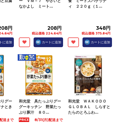
鯛と豆腐
ー ＶＭ－７ やさいと
食 ミートスパゲッテ
.
なかよし ミート...
ィ ２２０ｇ（１...
208円
208円
348円
4.64円
税込価格 224.64円
税込価格 375.84円
トに追加
カートに追加
カートに追加
ぷりグー
和光堂 具たっぷりグー
和光堂 ＷＡＫＯＤＯ
ツナとき
グーキッチン 野菜たっ
ＧＬＯＢＡＬ しらすと
.
ぷり豚汁 ８０...
たらのとろふわ...
月)配送まで
8/31(月)配送まで