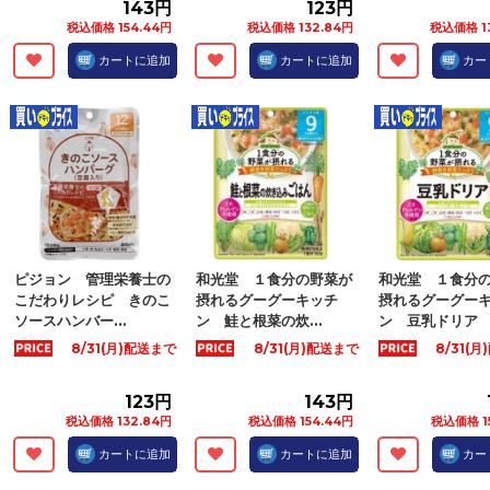
143円
123円
税込価格 154.44円
税込価格 132.84円
税込価格 1
カートに追加
カートに追加
カー
ピジョン 管理栄養士の
和光堂 １食分の野菜が
和光堂 １食分
こだわりレシピ きのこ
摂れるグーグーキッチ
摂れるグーグー
ソースハンバー...
ン 鮭と根菜の炊...
ン 豆乳ドリア .
8/31(月)配送まで
8/31(月)配送まで
8/31(
123円
143円
税込価格 132.84円
税込価格 154.44円
税込価格 1
カートに追加
カートに追加
カー