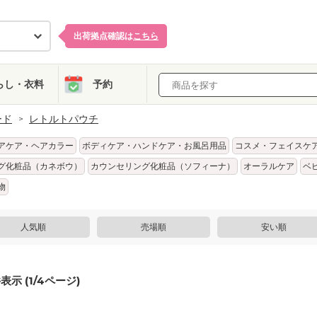
出荷拠点確認は
こちら
らし・衣料
予約
ード
レトルトパウチ
アケア・ヘアカラー
ボディケア・ハンドケア・お風呂用品
コスメ・フェイスケ
グ化粧品（カネボウ）
カウンセリング化粧品（ソフィーナ）
オーラルケア
ベ
物
人気順
売場順
安い順
表示 (
1
/
4
ページ)