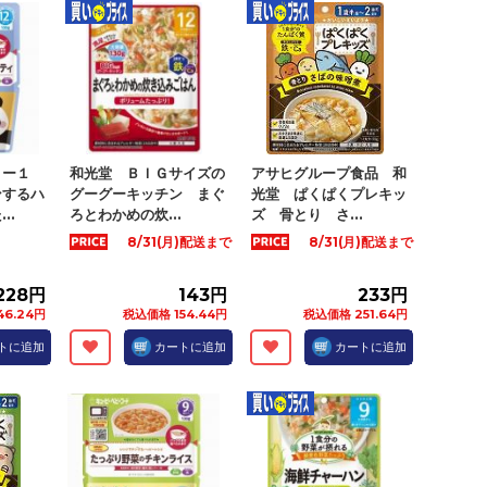
Ｒー１
和光堂 ＢＩＧサイズの
アサヒグループ食品 和
ンするハ
グーグーキッチン まぐ
光堂 ぱくぱくプレキッ
..
ろとわかめの炊...
ズ 骨とり さ...
8/31(月)配送まで
8/31(月)配送まで
228円
143円
233円
6.24円
税込価格 154.44円
税込価格 251.64円
トに追加
カートに追加
カートに追加