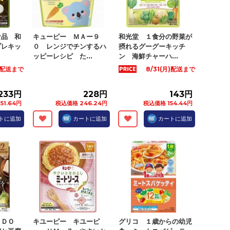
食品 和
キューピー ＭＡー９
和光堂 １食分の野菜が
プレキッ
０ レンジでチンするハ
摂れるグーグーキッチ
.
ッピーレシピ た...
ン 海鮮チャーハ...
月)配送まで
8/31(月)配送まで
233円
228円
143円
51.64円
税込価格 246.24円
税込価格 154.44円
トに追加
カートに追加
カートに追加
ＯＤＯ
キユーピー キユーピ
グリコ １歳からの幼児