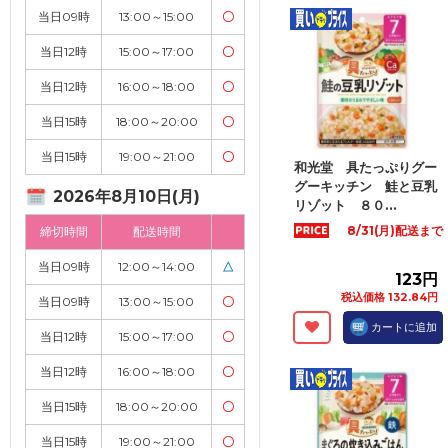
当日09時
13:00～15:00
〇
当日12時
15:00～17:00
〇
当日12時
16:00～18:00
〇
当日15時
18:00～20:00
〇
当日15時
19:00～21:00
〇
和光堂 具たっぷりグー
グーキッチン 鮭と豆乳
2026年8月10日(月)
リゾット ８０...
8/31(月)配送まで
締切時間
配送時間
当日09時
12:00～14:00
△
123円
税込価格 132.84円
当日09時
13:00～15:00
〇
カートに追加
当日12時
15:00～17:00
〇
当日12時
16:00～18:00
〇
当日15時
18:00～20:00
〇
当日15時
19:00～21:00
〇