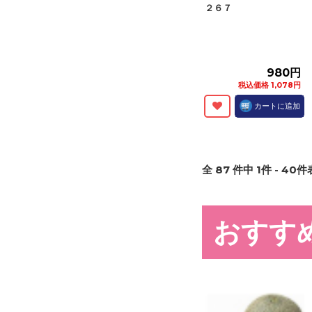
２６７
980円
税込価格 1,078円
カートに追加
全
87
件中
1
件 -
40
件表
おすす