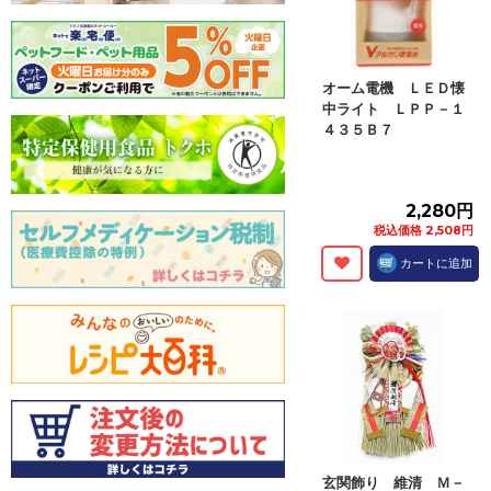
オーム電機 ＬＥＤ懐
中ライト ＬＰＰ－１
４３５Ｂ７
2,280円
税込価格 2,508円
カートに追加
玄関飾り 維清 Ｍ－