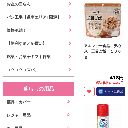
お盆の団らん
パン工場【道南エリアF限定】
価格凍結！
【便利なまとめ買い】
アルファー食品 安心
米 五目ご飯 １００
銘菓・お菓子ギフト特集
ｇ
コツコツコスパ。
478円
税込価格 516.24円
暮らしの用品
カートに追加
寝具・カバー
レジャー用品