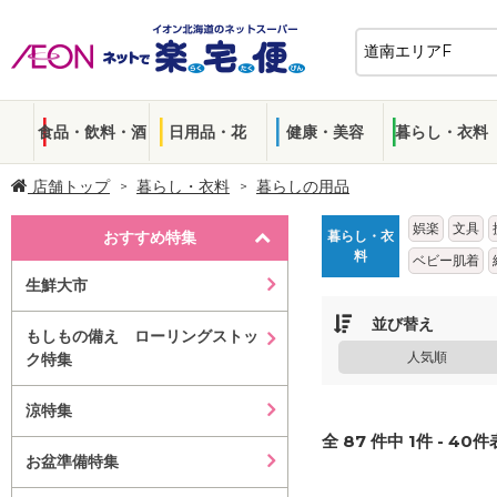
食品・飲料・酒
日用品・花
健康・美容
暮らし・衣料
店舗トップ
暮らし・衣料
暮らしの用品
娯楽
文具
おすすめ特集
暮らし・衣
料
ベビー肌着
生鮮大市
並び替え
もしもの備え ローリングストッ
人気順
ク特集
涼特集
全
87
件中
1
件 -
40
件表
お盆準備特集