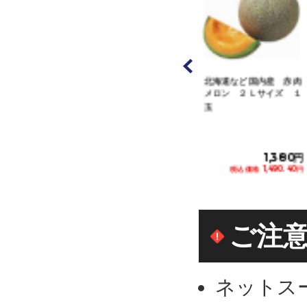
青森県など国内
北海道など国内産 青肉
北海道など国内産 赤肉
ラム（太陽プラ
メロン Ｌサイズ １玉
メロン ２Ｌサイズ １
００ｇ １...
玉
798円
1,280円
1,380円
税込価格 861.84円
税込価格 1,382.40円
税込価格 1,490.40円
カートに追加
カートに追加
カートに追加
ご注
ネットス