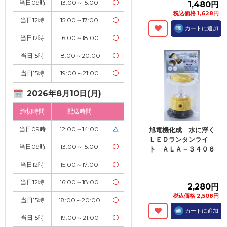
当日09時
13:00～15:00
〇
1,480円
税込価格 1,628円
当日12時
15:00～17:00
〇
カートに追加
当日12時
16:00～18:00
〇
当日15時
18:00～20:00
〇
当日15時
19:00～21:00
〇
2026年8月10日(月)
締切時間
配送時間
当日09時
12:00～14:00
△
旭電機化成 水に浮く
ＬＥＤランタンライ
当日09時
13:00～15:00
〇
ト ＡＬＡ－３４０６
当日12時
15:00～17:00
〇
当日12時
16:00～18:00
〇
2,280円
税込価格 2,508円
当日15時
18:00～20:00
〇
カートに追加
当日15時
19:00～21:00
〇