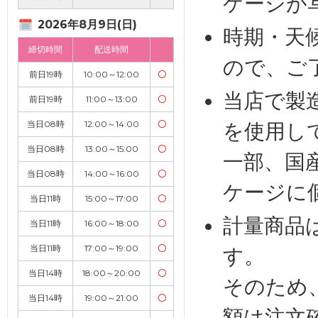
ケージが
2026年8月9日(日)
時期・天
締切時間
配送時間
ので、ご
前日19時
10:00～12:00
〇
当店で製
前日19時
11:00～13:00
〇
当日08時
12:00～14:00
〇
を使用し
当日08時
13:00～15:00
〇
一部、国
当日08時
14:00～16:00
〇
ケージに
当日11時
15:00～17:00
〇
計量商品
当日11時
16:00～18:00
〇
当日11時
17:00～19:00
〇
す。
当日14時
18:00～20:00
〇
そのため
当日14時
19:00～21:00
〇
額は注文