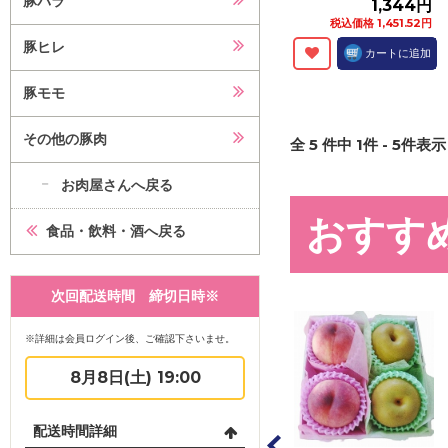
豚バラ
1,344円
税込価格 1,451.52円
豚ヒレ
カートに追加
豚モモ
その他の豚肉
全
5
件中
1
件 -
5
件表示 
お肉屋さんへ戻る
おすす
食品・飲料・酒へ戻る
次回配送時間 締切日時※
※詳細は会員ログイン後、ご確認下さいませ。
8月8日(土) 19:00
配送時間詳細