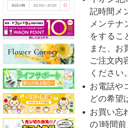
当日14時
20:00～21:00
〇
記時間メ
メンテナ
をするこ
また、お
ご注文内
ください
お電話や
どの希望
お買い忘
の1時間