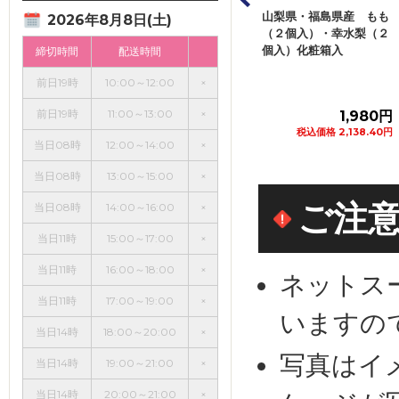
セット 小（輸入
福島県・山梨県など国内
山梨県・福島県産 もも
2026年8月8日(土)
点盛） １セット
産 もも 化粧箱 ４個
（２個入）・幸水梨（２
入
個入）化粧箱入
締切時間
配送時間
前日19時
10:00～12:00
×
前日19時
11:00～13:00
×
598円
1,990円
1,980円
税込価格 645.84円
税込価格 2,149.20円
税込価格 2,138.40円
当日08時
12:00～14:00
×
カートに追加
カートに追加
カートに追加
当日08時
13:00～15:00
×
ご注
当日08時
14:00～16:00
×
当日11時
15:00～17:00
×
当日11時
16:00～18:00
×
ネットス
当日11時
17:00～19:00
×
いますの
当日14時
18:00～20:00
×
写真はイ
当日14時
19:00～21:00
×
当日14時
20:00～21:00
×