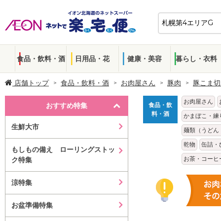
食品・飲料・酒
日用品・花
健康・美容
暮らし・衣料
店舗トップ
食品・飲料・酒
お肉屋さん
豚肉
豚こま切
お肉屋さん
おすすめ特集
食品・飲
料・酒
かまぼこ・練
生鮮大市
麺類（うどん
乾物
缶詰・
もしもの備え ローリングストッ
お茶・コーヒ
ク特集
涼特集
お盆準備特集