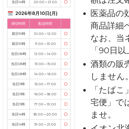
当日14時
20:00～21:00
〇
医薬品の
2026年8月10日(月)
商品詳細
締切時間
配送時間
前日19時
10:00～12:00
〇
なお、当
前日19時
11:00～13:00
〇
「90日
当日08時
12:00～14:00
〇
酒類の販
当日08時
13:00～15:00
〇
しません
当日08時
14:00～16:00
〇
当日11時
15:00～17:00
〇
「たばこ
当日11時
16:00～18:00
〇
宅便」で
当日11時
17:00～19:00
〇
ませ。
当日14時
18:00～20:00
〇
当日14時
19:00～21:00
〇
イオン北