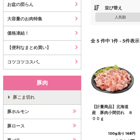
お盆の団らん
並び替え
人気順
大容量のお肉特集
価格凍結！
全
5
件中
1
件 -
5
件表示 
【便利なまとめ買い】
コツコツコスパ。
豚肉
豚こま切れ
【計量商品】北海道
豚ホルモン
産 豚肉小間切れ ８
００ｇ
豚ロース
100g当り 168円