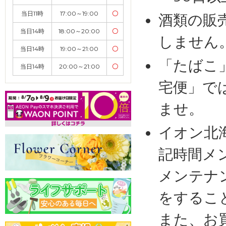
当日11時
17:00～19:00
〇
酒類の販
当日14時
18:00～20:00
〇
しません
当日14時
19:00～21:00
〇
「たばこ
当日14時
20:00～21:00
〇
宅便」で
ませ。
イオン北
記時間メ
メンテナ
をするこ
また、お