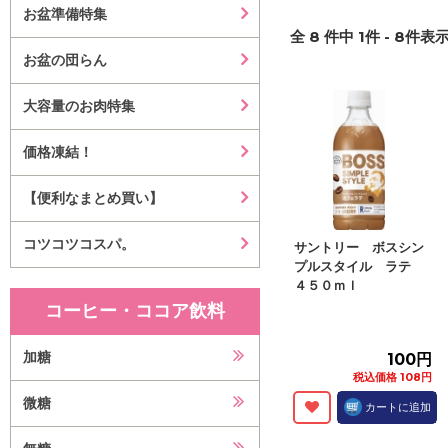
お盆準備特集
全
8
件中
1
件 -
8
件表示
お盆の団らん
大容量のお肉特集
価格凍結！
【便利なまとめ買い】
コツコツコスパ。
サントリー ボスシン
プルスタイル ラテ
４５０ｍｌ
コーヒー・ココア飲料
加糖
100円
税込価格 108円
微糖
カートに追加