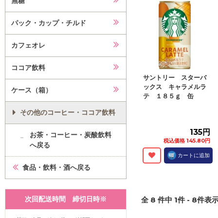
無糖
パック・カップ・チルド
カフェオレ
ココア飲料
サントリー スターバ
ックス キャラメルラ
ケース（箱）
テ １８５ｇ 缶
その他のコーヒー・ココア飲料
135円
お茶・コーヒー・炭酸飲料
税込価格 145.80円
へ戻る
カートに追加
食品・飲料・酒へ戻る
次回配送時間 締切日時※
全
8
件中
1
件 -
8
件表示