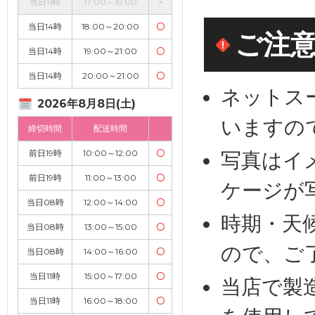
当日11時
17:00～19:00
×
当日14時
18:00～20:00
〇
ご注
当日14時
19:00～21:00
〇
当日14時
20:00～21:00
〇
ネットス
2026年8月8日(土)
いますの
締切時間
配送時間
前日19時
10:00～12:00
〇
写真はイ
前日19時
11:00～13:00
〇
ケージが
当日08時
12:00～14:00
〇
時期・天
当日08時
13:00～15:00
〇
ので、ご
当日08時
14:00～16:00
〇
当日11時
15:00～17:00
〇
当店で製
当日11時
16:00～18:00
〇