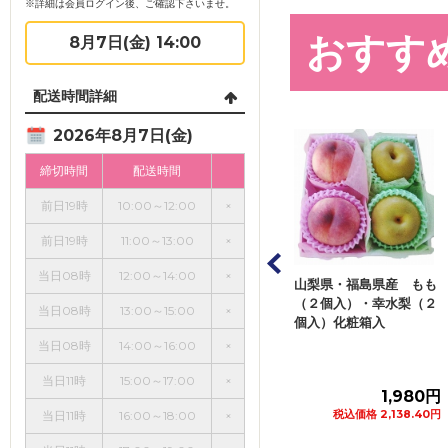
※詳細は会員ログイン後、ご確認下さいませ。
おすす
8月7日(金) 14:00
配送時間詳細
2026年8月7日(金)
締切時間
配送時間
前日19時
10:00～12:00
×
前日19時
11:00～13:00
×
当日08時
12:00～14:00
×
・山梨県など国内
山梨県・福島県産 もも
福島・山梨県など国内
も 化粧箱 ４個
（２個入）・幸水梨（２
産 もも 化粧箱 ４Ｌ
当日08時
13:00～15:00
×
個入）化粧箱入
サイズ ６個入
当日08時
14:00～16:00
×
当日11時
15:00～17:00
×
1,990円
1,980円
2,580円
込価格 2,149.20円
税込価格 2,138.40円
税込価格 2,786.40円
当日11時
16:00～18:00
×
カートに追加
カートに追加
カートに追加