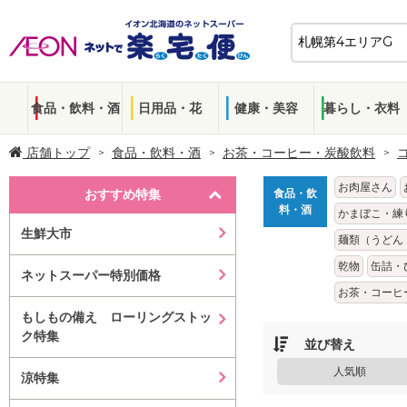
食品・飲料・酒
日用品・花
健康・美容
暮らし・衣料
店舗トップ
食品・飲料・酒
お茶・コーヒー・炭酸飲料
お肉屋さん
おすすめ特集
食品・飲
料・酒
かまぼこ・練
生鮮大市
麺類（うどん
乾物
缶詰・
ネットスーパー特別価格
お茶・コーヒ
もしもの備え ローリングストッ
ク特集
並び替え
人気順
涼特集