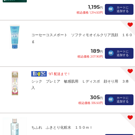
1,195
カートに
円
追加する
税込価格 1,314.50円
コーセーコスメポート ソフティモオイルクリア洗顔 １６０
ｇ
189
カートに
円
追加する
税込価格 207.90円
9/1 配送まで！
シック プレミア 敏感肌用 Ｌディスポ 顔そり用 ３本
入
305
カートに
円
追加する
税込価格 335.50円
ちふれ ふきとり化粧水 １５０ｍｌ