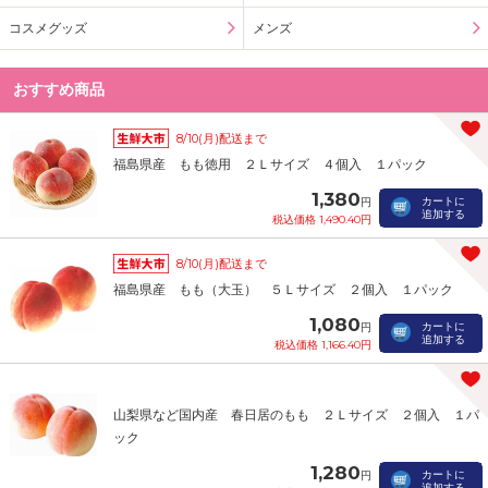
コスメグッズ
メンズ
おすすめ商品
8/10(月)配送まで
福島県産 もも徳用 ２Ｌサイズ ４個入 １パック
1,380
カートに
円
追加する
税込価格 1,490.40円
8/10(月)配送まで
福島県産 もも（大玉） ５Ｌサイズ ２個入 １パック
1,080
カートに
円
追加する
税込価格 1,166.40円
山梨県など国内産 春日居のもも ２Ｌサイズ ２個入 １パ
ック
1,280
カートに
円
追加する