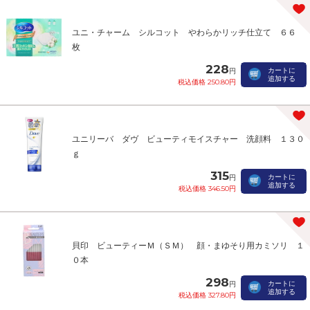
ユニ・チャーム シルコット やわらかリッチ仕立て ６６
枚
228
カートに
円
追加する
税込価格 250.80円
ユニリーバ ダヴ ビューティモイスチャー 洗顔料 １３０
ｇ
315
カートに
円
追加する
税込価格 346.50円
貝印 ビューティーＭ（ＳＭ） 顔・まゆそり用カミソリ １
０本
298
カートに
円
追加する
税込価格 327.80円