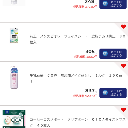
248
カートに
円
追加する
税込価格 272.80円
花王 メンズビオレ フェイスシート 皮脂テカリ防止 ３０
枚入
305
カートに
円
追加する
税込価格 335.50円
牛乳石鹸 ＣＯＷ 無添加メイク落とし ミルク １５０ｍ
ｌ
837
カートに
円
追加する
税込価格 920.70円
コーセーコスメポート クリアターン ＣＩＣＡモイストマス
ク ４０枚入