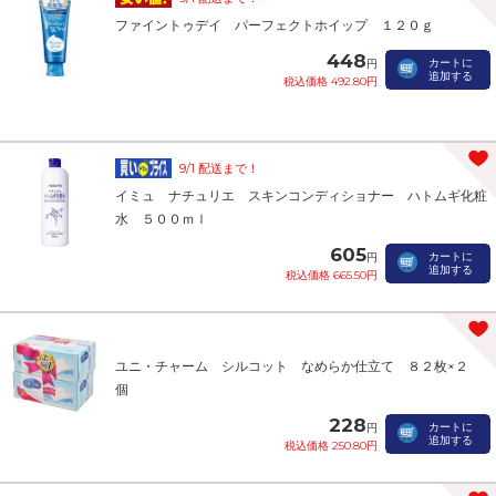
ファイントゥデイ パーフェクトホイップ １２０ｇ
448
カートに
円
追加する
税込価格 492.80円
9/1 配送まで！
イミュ ナチュリエ スキンコンディショナー ハトムギ化粧
水 ５００ｍｌ
605
カートに
円
追加する
税込価格 665.50円
ユニ・チャーム シルコット なめらか仕立て ８２枚×２
個
228
カートに
円
追加する
税込価格 250.80円