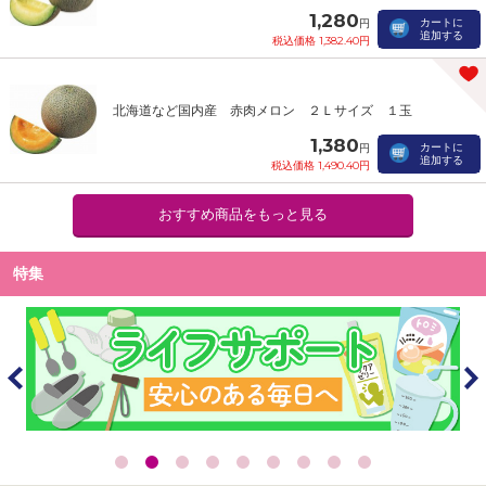
1,280
カートに
円
追加する
税込価格 1,382.40円
北海道など国内産 赤肉メロン ２Ｌサイズ １玉
1,380
カートに
円
追加する
税込価格 1,490.40円
おすすめ商品をもっと見る
特集