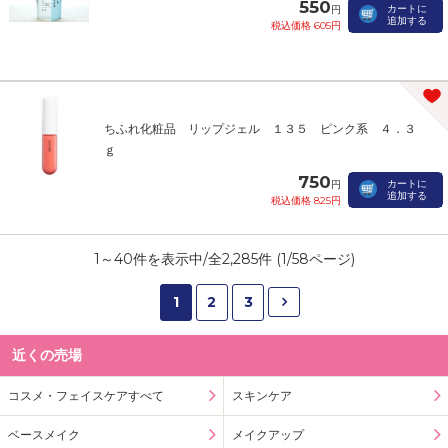
550
カートに
円
追加する
税込価格 605円
ちふれ化粧品 リップジェル １３５ ピンク系 ４．３
ｇ
750
カートに
円
追加する
税込価格 825円
1
～
40
件を表示中/全
2,285
件 (
1
/
58
ページ)
1
2
3
近くの売場
コスメ・フェイスケアすべて
スキンケア
ベースメイク
メイクアップ