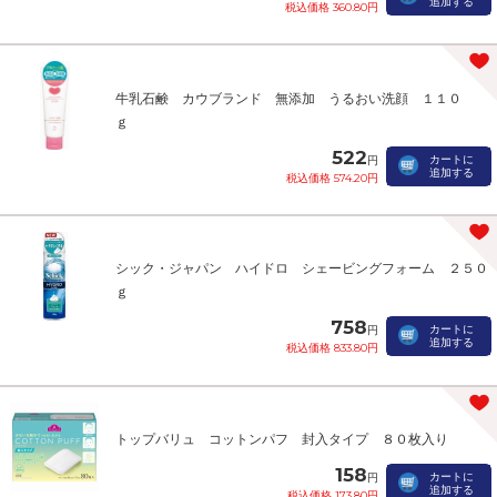
追加する
税込価格 360.80円
牛乳石鹸 カウブランド 無添加 うるおい洗顔 １１０
ｇ
522
カートに
円
追加する
税込価格 574.20円
シック・ジャパン ハイドロ シェービングフォーム ２５０
ｇ
758
カートに
円
追加する
税込価格 833.80円
トップバリュ コットンパフ 封入タイプ ８０枚入り
158
カートに
円
追加する
税込価格 173.80円