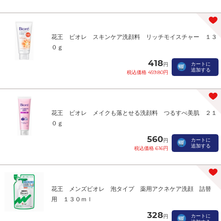
花王 ビオレ スキンケア洗顔料 リッチモイスチャー １３
０ｇ
418
カートに
円
追加する
税込価格 459.80円
花王 ビオレ メイクも落とせる洗顔料 つるすべ美肌 ２１
０ｇ
560
カートに
円
追加する
税込価格 616円
花王 メンズビオレ 泡タイプ 薬用アクネケア洗顔 詰替
用 １３０ｍｌ
328
カートに
円