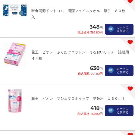
医食同源ドットコム 清潔フェイスタオル 厚手 ８０枚
入
348
カートに
円
追加する
税込価格 382.80円
花王 ビオレ ふくだけコットン うるおいリッチ 詰替用
４４枚
638
カートに
円
追加する
税込価格 701.80円
花王 ビオレ マシュマロホイップ 詰替用 １３０ｍｌ
418
カートに
円
追加する
税込価格 459.80円