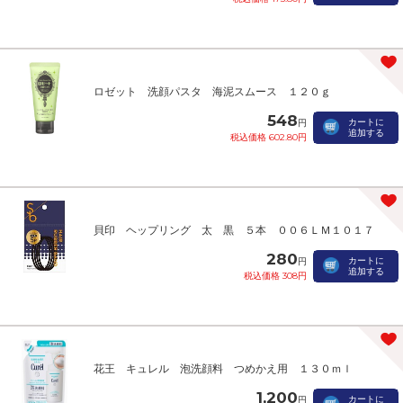
ロゼット 洗顔パスタ 海泥スムース １２０ｇ
548
カートに
円
追加する
税込価格 602.80円
貝印 ヘップリング 太 黒 ５本 ００６ＬＭ１０１７
280
カートに
円
追加する
税込価格 308円
花王 キュレル 泡洗顔料 つめかえ用 １３０ｍｌ
1,200
カートに
円