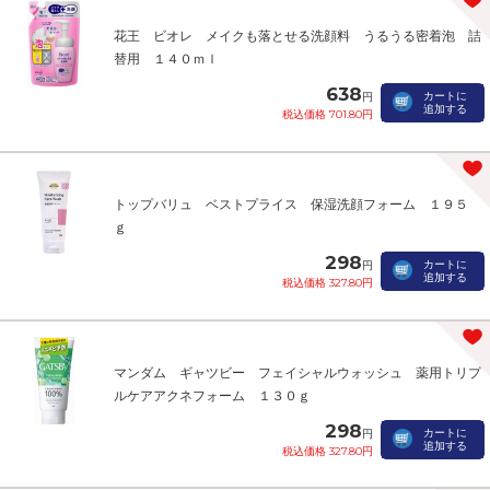
花王 ビオレ メイクも落とせる洗顔料 うるうる密着泡 詰
替用 １４０ｍｌ
638
カートに
円
追加する
税込価格 701.80円
トップバリュ ベストプライス 保湿洗顔フォーム １９５
ｇ
298
カートに
円
追加する
税込価格 327.80円
マンダム ギャツビー フェイシャルウォッシュ 薬用トリプ
ルケアアクネフォーム １３０ｇ
298
カートに
円
追加する
税込価格 327.80円