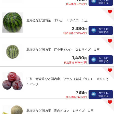
追加する
税込価格 537.84円
北海道など国内産 すいか Ｌサイズ １玉
2,380
カートに
円
追加する
税込価格 2,570.40円
北海道など国内産 紅小玉すいか ２Ｌサイズ １玉
1,480
カートに
円
追加する
税込価格 1,598.40円
山梨・青森県など国内産 プラム（太陽プラム） ５００ｇ
１パック
798
カートに
円
追加する
税込価格 861.84円
北海道など国内産 青肉メロン Ｌサイズ １玉