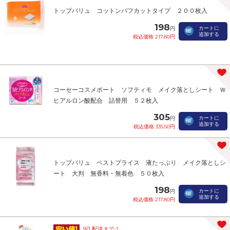
トップバリュ コットンパフカットタイプ ２００枚入
198
カートに
円
追加する
税込価格 217.80円
コーセーコスメポート ソフティモ メイク落としシート Ｗ
ヒアルロン酸配合 詰替用 ５２枚入
305
カートに
円
追加する
税込価格 335.50円
トップバリュ ベストプライス 液たっぷり メイク落としシ
ート 大判 無香料・無着色 ５０枚入
198
カートに
円
追加する
税込価格 217.80円
9/1 配送まで！