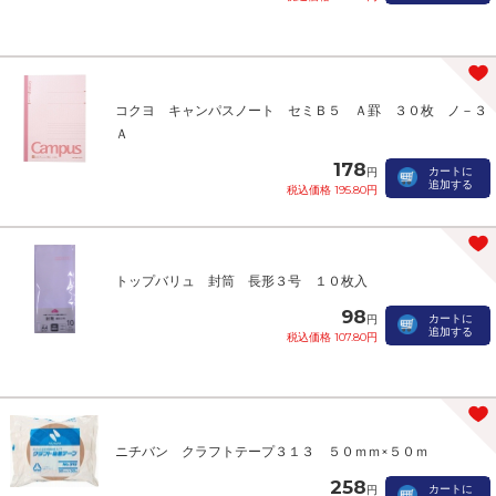
コクヨ キャンパスノート セミＢ５ Ａ罫 ３０枚 ノ－３
Ａ
178
カートに
円
追加する
税込価格 195.80円
トップバリュ 封筒 長形３号 １０枚入
98
カートに
円
追加する
税込価格 107.80円
ニチバン クラフトテープ３１３ ５０ｍｍ×５０ｍ
258
カートに
円