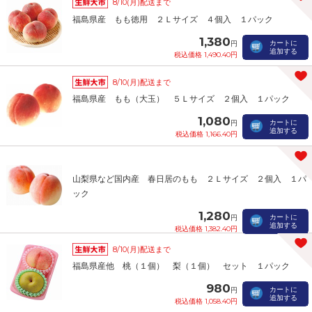
8/10(月)配送まで
福島県産 もも徳用 ２Ｌサイズ ４個入 １パック
1,380
カートに
円
追加する
税込価格 1,490.40円
8/10(月)配送まで
福島県産 もも（大玉） ５Ｌサイズ ２個入 １パック
1,080
カートに
円
追加する
税込価格 1,166.40円
山梨県など国内産 春日居のもも ２Ｌサイズ ２個入 １パ
ック
1,280
カートに
円
追加する
税込価格 1,382.40円
8/10(月)配送まで
福島県産他 桃（１個） 梨（１個） セット １パック
980
カートに
円
追加する
税込価格 1,058.40円