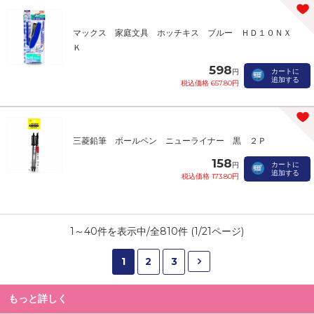
マックス 家庭文具 ホッチキス ブルー ＨＤ１０ＮＸ
Ｋ
598
カートに
円
追加する
税込価格 657.80円
三菱鉛筆 ボールペン ニューライナー 黒 ２Ｐ
158
カートに
円
追加する
税込価格 173.80円
1
～
40
件を表示中/全
810
件 (
1
/
21
ページ)
1
2
3
もっと詳しく