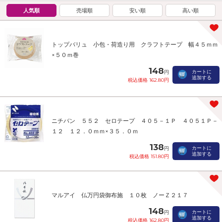
人気順
売場順
安い順
高い順
トップバリュ 小包・荷造り用 クラフトテープ 幅４５ｍｍ
×５０ｍ巻
148
カートに
円
追加する
税込価格 162.80円
ニチバン ５５２ セロテープ ４０５－１Ｐ ４０５１Ｐ－
１２ １２．０ｍｍ×３５．０ｍ
138
カートに
円
追加する
税込価格 151.80円
マルアイ 仏万円袋御布施 １０枚 ノーＺ２１７
148
カートに
円
追加する
税込価格 162.80円