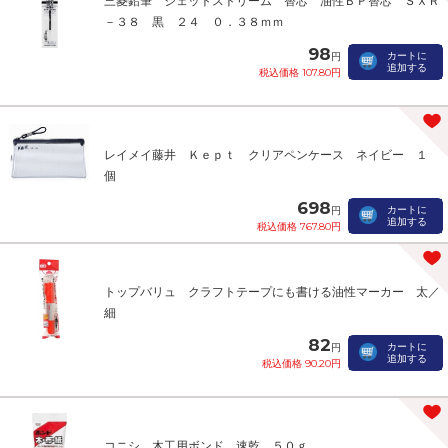
三菱鉛筆 ジェットストリーム 替芯 油性ＢＰ替芯 ＳＸＲ
－３８ 黒 ２４ ０．３８ｍｍ
98
カートに
円
追加する
税込価格 107.80円
レイメイ藤井 Ｋｅｐｔ クリアペンケース ネイビー １
個
698
カートに
円
追加する
税込価格 767.80円
トップバリュ クラフトテープにも書ける油性マーカー 太／
細
82
カートに
円
追加する
税込価格 90.20円
コニシ 木工用ボンド 速乾 ５０ｇ