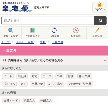
道南エリアF
ログイン
売場から探す
ご利用ガイド
店舗切替
配送時間
会員登録
トップ
暮らし・衣料
文具
一般文具
一般文具
売場をさらに絞り込む／近くの売場を見る
さらに絞り込む
ノート
筆記具
封筒
テープ
のり
付箋
修正文具
消しゴム
メモ
文具小物
のし・水引
その他の一般文具
近くの売場
文具すべて
学童文具
一般文具