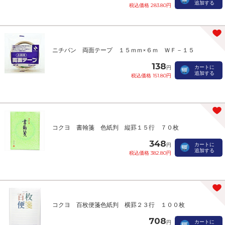
追加する
税込価格 283.80円
ニチバン 両面テープ １５ｍｍ×６ｍ ＷＦ－１５
138
カートに
円
追加する
税込価格 151.80円
コクヨ 書翰箋 色紙判 縦罫１５行 ７０枚
348
カートに
円
追加する
税込価格 382.80円
コクヨ 百枚便箋色紙判 横罫２３行 １００枚
708
カートに
円