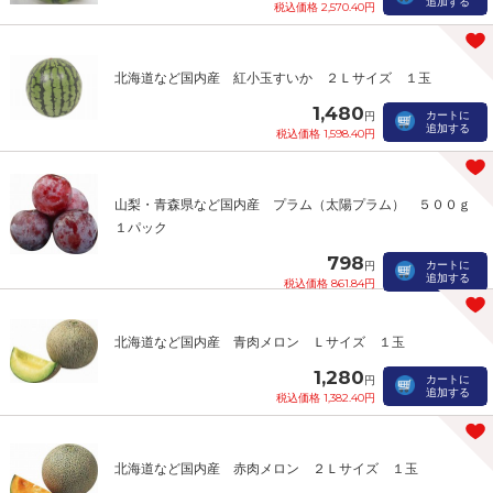
追加する
税込価格 2,570.40円
北海道など国内産 紅小玉すいか ２Ｌサイズ １玉
1,480
カートに
円
追加する
税込価格 1,598.40円
山梨・青森県など国内産 プラム（太陽プラム） ５００ｇ
１パック
798
カートに
円
追加する
税込価格 861.84円
北海道など国内産 青肉メロン Ｌサイズ １玉
1,280
カートに
円
追加する
税込価格 1,382.40円
北海道など国内産 赤肉メロン ２Ｌサイズ １玉