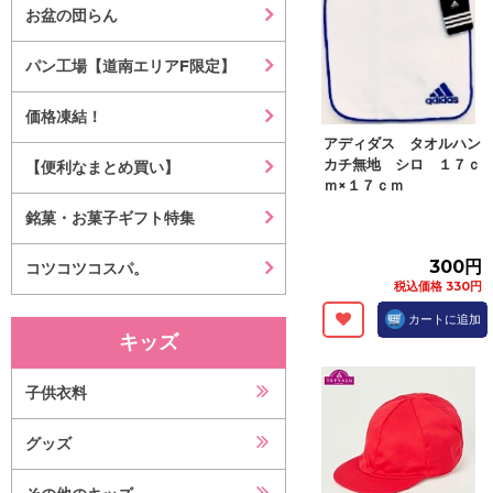
お盆の団らん
パン工場【道南エリアF限定】
価格凍結！
アディダス タオルハン
カチ無地 シロ １７ｃ
【便利なまとめ買い】
ｍ×１７ｃｍ
銘菓・お菓子ギフト特集
300円
コツコツコスパ。
税込価格 330円
カートに追加
キッズ
子供衣料
グッズ