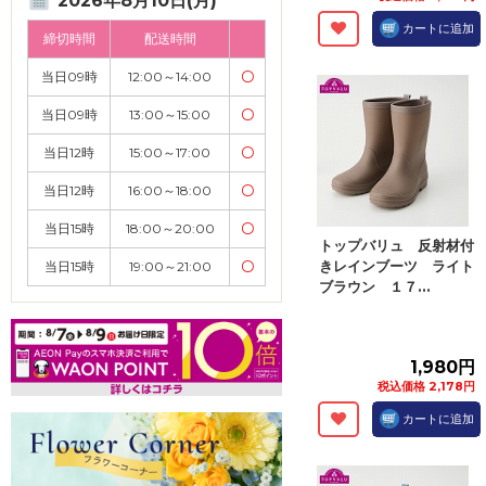
2026年8月10日(月)
カートに追加
締切時間
配送時間
当日09時
12:00～14:00
〇
当日09時
13:00～15:00
〇
当日12時
15:00～17:00
〇
当日12時
16:00～18:00
〇
当日15時
18:00～20:00
〇
トップバリュ 反射材付
きレインブーツ ライト
当日15時
19:00～21:00
〇
ブラウン １７...
1,980円
税込価格 2,178円
カートに追加