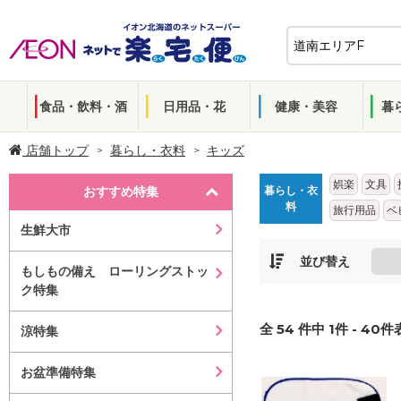
食品・飲料・酒
日用品・花
健康・美容
暮
店舗トップ
暮らし・衣料
キッズ
娯楽
文具
おすすめ特集
暮らし・衣
料
旅行用品
ベ
生鮮大市
並び替え
もしもの備え ローリングストッ
ク特集
全
54
件中
1
件 -
40
件表
涼特集
お盆準備特集