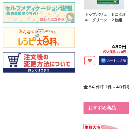
トップバリュ ミニタオ
ル グリーン ２枚組
480円
税込価格 528円
カートに追加
全
54
件中
1
件 -
40
件表
おすすめ商品