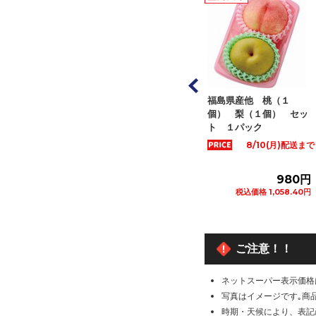
など国内産 春日
福島県産他 桃（１
大分県など国内産 幸水
も ２Ｌサイズ
個） 梨（１個） セッ
梨 ２Ｌサイズ ２個
１パッ...
ト １パック
入 １パック
8/10(月)配送まで
1,280円
980円
798円
税込価格 1,382.40円
税込価格 1,058.40円
税込価格 861.84円
カートに追加
カートに追加
カートに追加
ご注意！！
ネットスーパー表示価格
写真はイメージです｡商
時期・天候により、表記