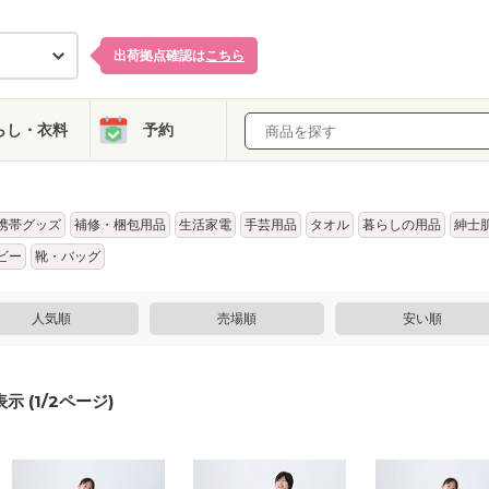
出荷拠点確認は
こちら
らし・衣料
予約
携帯グッズ
補修・梱包用品
生活家電
手芸用品
タオル
暮らしの用品
紳士
ビー
靴・バッグ
人気順
売場順
安い順
示 (
1
/
2
ページ)