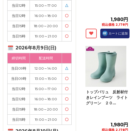
当日12時
15:00～17:00
△
当日12時
16:00～18:00
〇
1,980円
税込価格 2,178円
当日15時
18:00～20:00
〇
カートに追加
当日15時
19:00～21:00
〇
2026年8月9日(日)
締切時間
配送時間
当日09時
12:00～14:00
△
当日09時
13:00～15:00
〇
当日12時
15:00～17:00
〇
トップバリュ 反射材付
きレインブーツ ライト
当日12時
16:00～18:00
〇
グリーン ２０...
当日15時
18:00～20:00
〇
当日15時
19:00～21:00
〇
1,980円
税込価格 2,178円