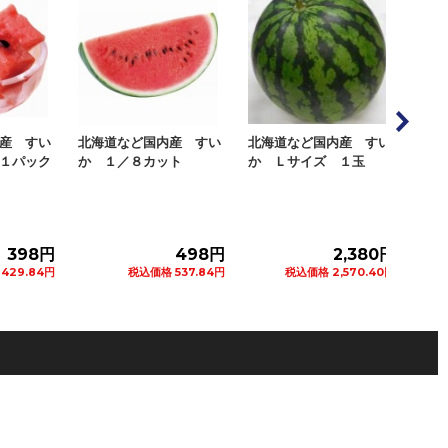
産 すい
北海道など国内産 すい
北海道など国内産 紅小
山梨
ト
か Ｌサイズ １玉
玉すいか ２Ｌサイズ
産 
１玉
ム）
498円
2,380円
1,480円
537.84円
税込価格 2,570.40円
税込価格 1,598.40円
ートに追加
カートに追加
カートに追加