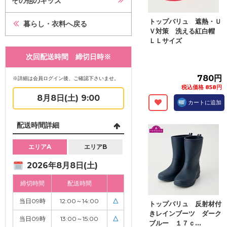
その他のキッズ
トップバリュ 遮熱・Ｕ
暮らし・衣料へ戻る
Ｖ対策 洗える紅白帽
ＬＬサイズ
次回配送時間 締切日時※
780円
※詳細は会員ログイン後、ご確認下さいませ。
税込価格 858円
8月8日(土) 9:00
カートに追加
配送時間詳細
エリアA
エリアB
2026年8月8日(土)
締切時間
配送時間
当日09時
12:00～14:00
△
トップバリュ 反射材付
きレインブーツ ダーク
当日09時
13:00～15:00
△
ブルー １７ｃ...