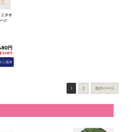
ミニタオ
ージ
480円
 528円
トに追加
1
2
次のページ