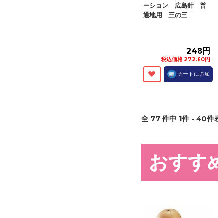
ーション 広島針 普
通地用 三の三
248円
税込価格 272.80円
カートに追加
全
77
件中
1
件 -
40
件表
おすす