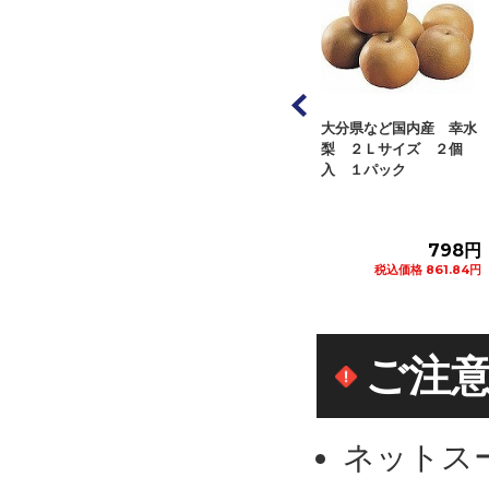
産他 桃（１
大分県など国内産 幸水
青森県など国内産 洋
梨（１個） セッ
梨 ２Ｌサイズ ２個
梨 １個
パック
入 １パック
8/10(月)配送まで
980円
798円
198円
税込価格 1,058.40円
税込価格 861.84円
税込価格 213.84円
カートに追加
カートに追加
カートに追加
ご注
ネットス