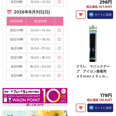
当日15時
19:00～21:00
〇
298円
税込価格 327.80円
2026年8月9日(日)
カートに追加
締切時間
配送時間
当日09時
12:00～14:00
〇
当日09時
13:00～15:00
〇
当日12時
15:00～17:00
〇
当日12時
16:00～18:00
〇
クラレ マジックテー
当日15時
18:00～20:00
〇
プ アイロン接着用
当日15時
19:00～21:00
〇
２５ｍｍ×１５ｃｍ...
178円
税込価格 195.80円
カートに追加