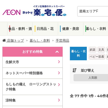
食品・飲料・酒
日用品・花
健康・美容
暮らし・衣料
店舗トップ
暮らし・衣料
手芸用品
娯楽
文具
おすすめ特集
暮らし・衣
料
ベビー肌着
生鮮大市
並び替え
ネットスーパー特別価格
人気順
もしもの備え ローリングストッ
ク特集
全
77
件中
1
件 -
40
件表
涼特集