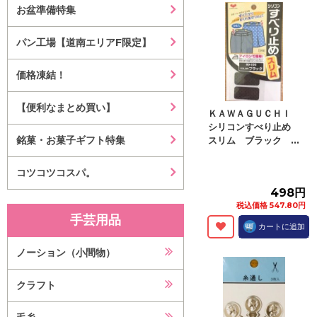
お盆準備特集
パン工場【道南エリアF限定】
価格凍結！
【便利なまとめ買い】
ＫＡＷＡＧＵＣＨＩ
シリコンすべり止め
銘菓・お菓子ギフト特集
スリム ブラック ...
コツコツコスパ。
498円
税込価格 547.80円
手芸用品
カートに追加
ノーション（小間物）
クラフト