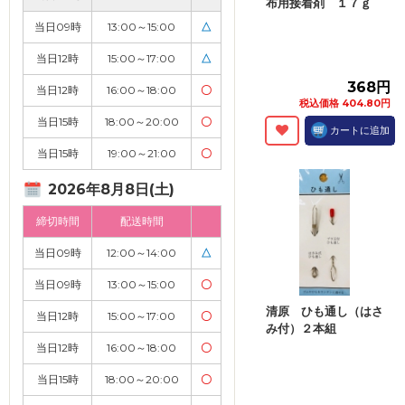
布用接着剤 １７ｇ
当日09時
13:00～15:00
△
当日12時
15:00～17:00
△
368円
当日12時
16:00～18:00
〇
税込価格 404.80円
当日15時
18:00～20:00
〇
カートに追加
当日15時
19:00～21:00
〇
2026年8月8日(土)
締切時間
配送時間
当日09時
12:00～14:00
△
当日09時
13:00～15:00
〇
清原 ひも通し（はさ
当日12時
15:00～17:00
〇
み付）２本組
当日12時
16:00～18:00
〇
当日15時
18:00～20:00
〇