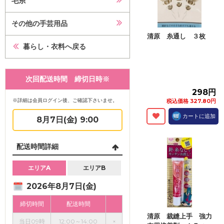
毛糸
その他の手芸用品
清原 糸通し ３枚
暮らし・衣料へ戻る
次回配送時間 締切日時※
298円
※詳細は会員ログイン後、ご確認下さいませ。
税込価格 327.80円
カートに追加
8月7日(金) 9:00
配送時間詳細
エリアA
エリアB
2026年8月7日(金)
締切時間
配送時間
清原 裁縫上手 強力
当日09時
12:00～14:00
×