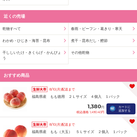
近くの売場
乾物すべて
春雨・ビーフン・葛きり・寒天
わかめ・ひじき・海苔・昆布
煮干・昆布だし・鰹節
干ししいたけ・きくらげ・かんぴょ
その他乾物
う
おすすめ商品
8/10(月)配送まで
福島県産 もも徳用 ２Ｌサイズ ４個入 １パック
1,380
カートに
円
追加する
税込価格 1,490.40円
8/10(月)配送まで
福島県産 もも（大玉） ５Ｌサイズ ２個入 １パック