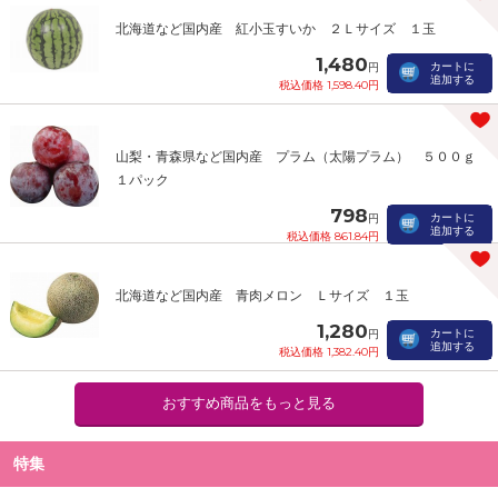
北海道など国内産 紅小玉すいか ２Ｌサイズ １玉
1,480
カートに
円
追加する
税込価格 1,598.40円
山梨・青森県など国内産 プラム（太陽プラム） ５００ｇ
１パック
798
カートに
円
追加する
税込価格 861.84円
北海道など国内産 青肉メロン Ｌサイズ １玉
1,280
カートに
円
追加する
税込価格 1,382.40円
おすすめ商品をもっと見る
特集