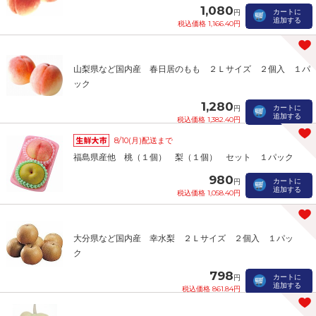
1,080
カートに
円
追加する
税込価格 1,166.40円
山梨県など国内産 春日居のもも ２Ｌサイズ ２個入 １パ
ック
1,280
カートに
円
追加する
税込価格 1,382.40円
8/10(月)配送まで
福島県産他 桃（１個） 梨（１個） セット １パック
980
カートに
円
追加する
税込価格 1,058.40円
大分県など国内産 幸水梨 ２Ｌサイズ ２個入 １パッ
ク
798
カートに
円
追加する
税込価格 861.84円