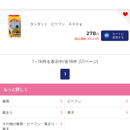
タンダット ビーフン ４００ｇ
278
カートに
円
追加する
税込価格 300.24円
1
～
18
件を表示中/全
18
件 (
1
/
1
ページ)
1
もっと詳しく
春雨
ビーフン
葛きり
寒天
その他の春雨・ビーフン・葛きり・
寒天