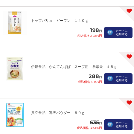
トップバリュ ビーフン １４０ｇ
198
カートに
円
追加する
税込価格 213.84円
伊那食品 かんてんぱぱ スープ用 糸寒天 １５ｇ
288
カートに
円
追加する
税込価格 311.04円
共立食品 寒天パウダー ５０ｇ
635
カートに
円
追加する
税込価格 685.80円