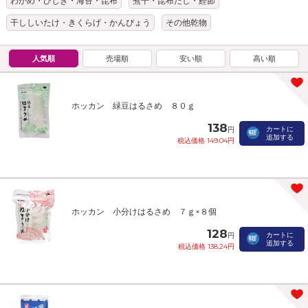
わかめ・ひじき・海苔・昆布
煮干・昆布だし・鰹節
干ししいたけ・きくらげ・かんぴょう
その他乾物
人気順
売場順
安い順
高い順
ホッカン 緑豆はるさめ ８０ｇ
138
カートに
円
追加する
税込価格 149.04円
ホッカン 小分けはるさめ ７ｇ×８個
128
カートに
円
追加する
税込価格 138.24円