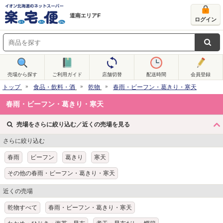
道南エリアF
ログイン
売場から探す
ご利用ガイド
店舗切替
配送時間
会員登録
トップ
食品・飲料・酒
乾物
春雨・ビーフン・葛きり・寒天
春雨・ビーフン・葛きり・寒天
売場をさらに絞り込む／近くの売場を見る
さらに絞り込む
春雨
ビーフン
葛きり
寒天
その他の春雨・ビーフン・葛きり・寒天
近くの売場
乾物すべて
春雨・ビーフン・葛きり・寒天