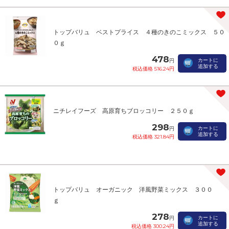
トップバリュ ベストプライス ４種のきのこミックス ５０
０ｇ
478
カートに
円
追加する
税込価格 516.24円
ニチレイフーズ 高原育ちブロッコリー ２５０ｇ
298
カートに
円
追加する
税込価格 321.84円
トップバリュ オーガニック 洋風野菜ミックス ３００
ｇ
278
カートに
円
追加する
税込価格 300.24円