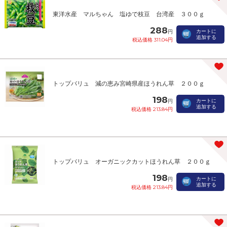
東洋水産 マルちゃん 塩ゆで枝豆 台湾産 ３００ｇ
288
カートに
円
追加する
税込価格 311.04円
トップバリュ 減の恵み宮崎県産ほうれん草 ２００ｇ
198
カートに
円
追加する
税込価格 213.84円
トップバリュ オーガニックカットほうれん草 ２００ｇ
198
カートに
円
追加する
税込価格 213.84円