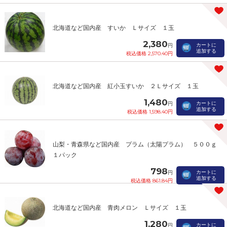
北海道など国内産 すいか Ｌサイズ １玉
2,380
カートに
円
追加する
税込価格 2,570.40円
北海道など国内産 紅小玉すいか ２Ｌサイズ １玉
1,480
カートに
円
追加する
税込価格 1,598.40円
山梨・青森県など国内産 プラム（太陽プラム） ５００ｇ
１パック
798
カートに
円
追加する
税込価格 861.84円
北海道など国内産 青肉メロン Ｌサイズ １玉
1,280
カートに
円