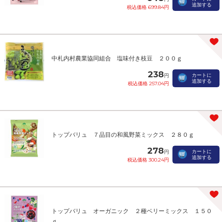
追加する
税込価格 699.84円
中札内村農業協同組合 塩味付き枝豆 ２００ｇ
238
カートに
円
追加する
税込価格 257.04円
トップバリュ ７品目の和風野菜ミックス ２８０ｇ
278
カートに
円
追加する
税込価格 300.24円
トップバリュ オーガニック ２種ベリーミックス １５０
ｇ