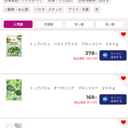
冷凍食品・アイスすべて
野菜・くだもの
お弁当材料・おかず
ご飯類・めん類
パスタ・スナック
アイス・氷菓
氷
人気順
売場順
安い順
高い順
トップバリュ ベストプライス ブロッコリー ５００ｇ
378
カートに
円
追加する
税込価格 408.24円
トップバリュ オーガニック ブロッコリー ２００ｇ
168
カートに
円
追加する
税込価格 181.44円