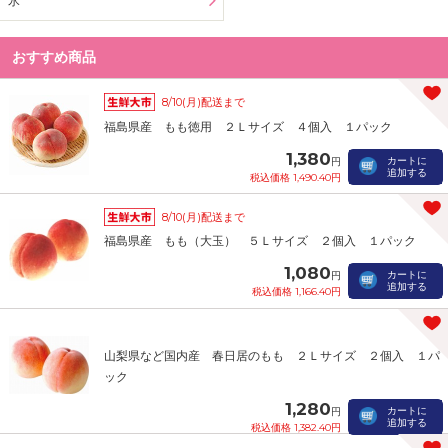
氷
おすすめ商品
8/10(月)配送まで
福島県産 もも徳用 ２Ｌサイズ ４個入 １パック
1,380
カートに
円
追加する
税込価格 1,490.40円
8/10(月)配送まで
福島県産 もも（大玉） ５Ｌサイズ ２個入 １パック
1,080
カートに
円
追加する
税込価格 1,166.40円
山梨県など国内産 春日居のもも ２Ｌサイズ ２個入 １パ
ック
1,280
カートに
円
追加する
税込価格 1,382.40円