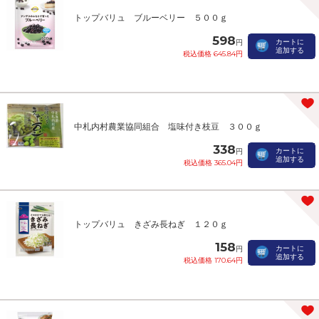
トップバリュ ブルーベリー ５００ｇ
598
カートに
円
追加する
税込価格 645.84円
中札内村農業協同組合 塩味付き枝豆 ３００ｇ
338
カートに
円
追加する
税込価格 365.04円
トップバリュ きざみ長ねぎ １２０ｇ
158
カートに
円
追加する
税込価格 170.64円