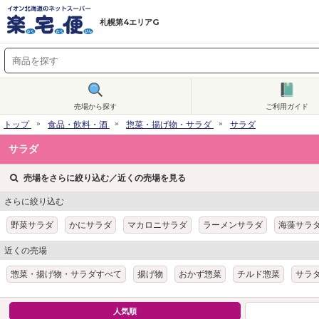
札幌第4エリアG
売場から探す
ご利用ガイド
トップ
食品・飲料・酒
惣菜・揚げ物・サラダ
サラダ
サラダ
売場をさらに絞り込む／近くの売場を見る
さらに絞り込む
野菜サラダ
かにサラダ
マカロニサラダ
ラーメンサラダ
海藻サラ
近くの売場
惣菜・揚げ物・サラダすべて
揚げ物
おかず惣菜
チルド惣菜
サラ
人気順