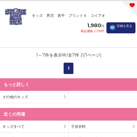
キッズ 男児 甚平 プリントＡ コイアオ
1,980
詳細を見る
円
税込価格 2,178円
1
～
7
件を表示中/全
7
件 (
1
/
1
ページ)
1
もっと詳しく
その他のキッズ
近くの売場
キッズすべて
子供衣料