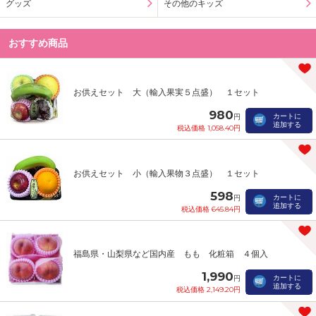
グッズ
その他のキッズ
おすすめ商品
お供えセット 大（輸入果実５点盛） １セット
980
カートに
円
追加する
税込価格 1,058.40円
お供えセット 小（輸入果物３点盛） １セット
598
カートに
円
追加する
税込価格 645.84円
福島県・山梨県など国内産 もも 化粧箱 ４個入
1,990
カートに
円
追加する
税込価格 2,149.20円