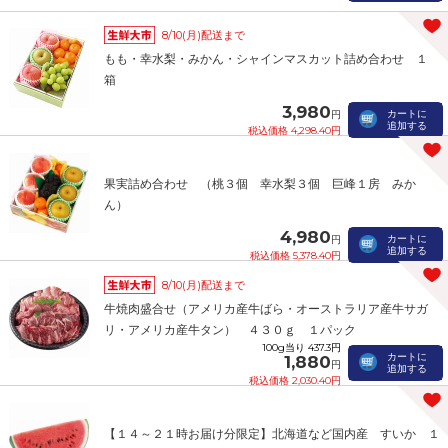
8/10(月)配送まで
もも・幸水梨・みかん・シャインマスカット詰め合わせ １
箱
3,980
カートに
円
追加する
税込価格 4,298.40円
果実詰め合わせ （桃３個 幸水梨３個 巨峰１房 みか
ん）
4,980
カートに
円
追加する
税込価格 5,378.40円
8/10(月)配送まで
牛焼肉盛合せ（アメリカ産牛ばら・オーストラリア産牛サガ
リ・アメリカ産牛タン） ４３０ｇ １パック
100g当り 437.3円
カートに
1,880
円
追加する
税込価格 2,030.40円
【１４～２１時お届け分限定】北海道など国内産 すいか １