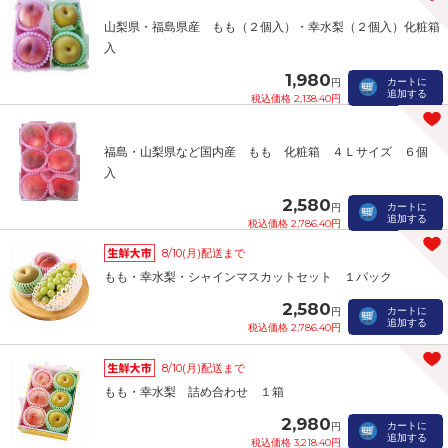
山梨県・福島県産 もも（２個入）・幸水梨（２個入）化粧箱
入
1,980
カートに
円
追加する
税込価格 2,138.40円
福島・山梨県など国内産 もも 化粧箱 ４Ｌサイズ ６個
入
2,580
カートに
円
追加する
税込価格 2,786.40円
8/10(月)配送まで
もも・幸水梨・シャインマスカットセット １パック
2,580
カートに
円
追加する
税込価格 2,786.40円
8/10(月)配送まで
もも・幸水梨 詰め合わせ １箱
2,980
カートに
円
追加する
税込価格 3,218.40円