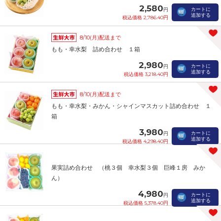
2,580
カートに
円
追加する
税込価格 2,786.40円
8/10(月)配送まで
もも・幸水梨 詰め合わせ １箱
2,980
カートに
円
追加する
税込価格 3,218.40円
8/10(月)配送まで
もも・幸水梨・みかん・シャインマスカット詰め合わせ １
箱
3,980
カートに
円
追加する
税込価格 4,298.40円
果実詰め合わせ （桃３個 幸水梨３個 巨峰１房 みか
ん）
4,980
カートに
円
追加する
税込価格 5,378.40円