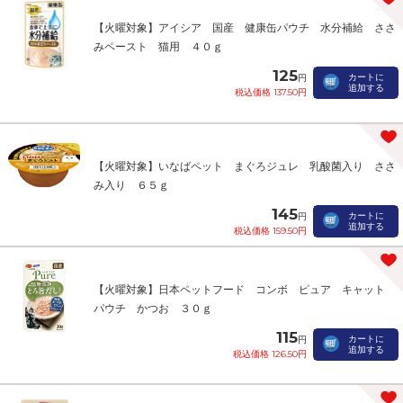
【火曜対象】アイシア 国産 健康缶パウチ 水分補給 ささ
みペースト 猫用 ４０ｇ
125
カートに
円
追加する
税込価格 137.50円
【火曜対象】いなばペット まぐろジュレ 乳酸菌入り ささ
み入り ６５ｇ
145
カートに
円
追加する
税込価格 159.50円
【火曜対象】日本ペットフード コンボ ピュア キャット
パウチ かつお ３０ｇ
115
カートに
円
追加する
税込価格 126.50円