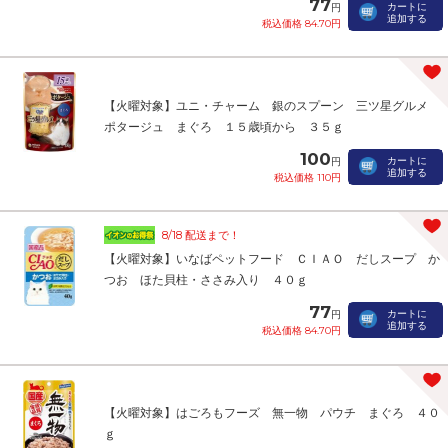
77
カートに
円
追加する
税込価格 84.70円
【火曜対象】ユニ・チャーム 銀のスプーン 三ツ星グルメ
ポタージュ まぐろ １５歳頃から ３５ｇ
100
カートに
円
追加する
税込価格 110円
8/18 配送まで！
【火曜対象】いなばペットフード ＣＩＡＯ だしスープ か
つお ほた貝柱・ささみ入り ４０ｇ
77
カートに
円
追加する
税込価格 84.70円
【火曜対象】はごろもフーズ 無一物 パウチ まぐろ ４０
ｇ