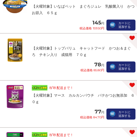
【火曜対象】いなばペット まぐろジュレ 乳酸菌入り かつ
お節入 ６５ｇ
145
カートに
円
追加する
税込価格 159.50円
【火曜対象】トップバリュ キャットフード かつお＆まぐ
ろ チキン入り 成猫用 ７０ｇ
78
カートに
円
追加する
税込価格 85.80円
8/18 配送まで！
【火曜対象】マース カルカンパウチ パテかつお無添加 ６
０ｇ
77
カートに
円
追加する
税込価格 84.70円
8/18 配送まで！