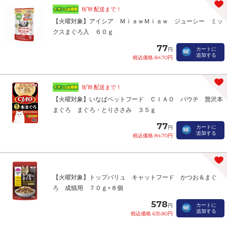
8/18 配送まで！
【火曜対象】アイシア ＭｉａｗＭｉａｗ ジューシー ミッ
クスまぐろ入 ６０ｇ
77
カートに
円
追加する
税込価格 84.70円
8/18 配送まで！
【火曜対象】いなばペットフード ＣＩＡＯ パウチ 贅沢本
まぐろ まぐろ・とりささみ ３５ｇ
77
カートに
円
追加する
税込価格 84.70円
【火曜対象】トップバリュ キャットフード かつお＆まぐ
ろ 成猫用 ７０ｇ×８個
578
カートに
円
追加する
税込価格 635.80円