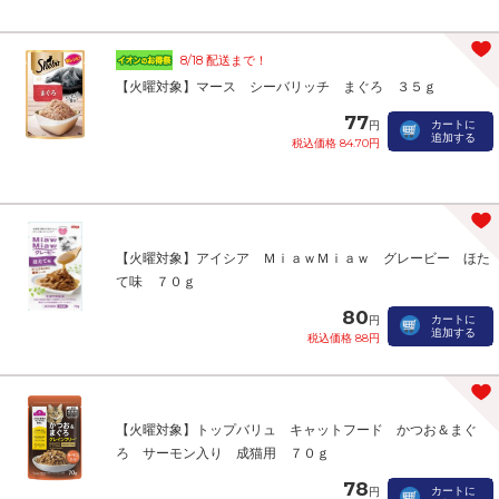
8/18 配送まで！
【火曜対象】マース シーバリッチ まぐろ ３５ｇ
77
カートに
円
追加する
税込価格 84.70円
【火曜対象】アイシア ＭｉａｗＭｉａｗ グレービー ほた
て味 ７０ｇ
80
カートに
円
追加する
税込価格 88円
【火曜対象】トップバリュ キャットフード かつお＆まぐ
ろ サーモン入り 成猫用 ７０ｇ
78
カートに
円