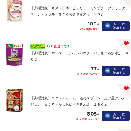
【火曜対象】ネスレ日本 ピュリナ モンプチ プチリュク
ス ナチュラル まぐろのささみ添え ３０ｇ
100
カートに
円
追加する
税込価格 110円
8/18 配送まで！
【火曜対象】マース カルカンパウチ パテまぐろ無添加 ６
０ｇ
77
カートに
円
追加する
税込価格 84.70円
【火曜対象】ユニ・チャーム 銀のスプーン 三ツ星グルメ
ジュレ まぐろ・かつおにささみ添え ２８０ｇ
805
カートに
円
追加する
税込価格 885.50円