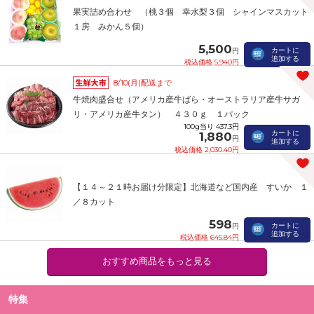
果実詰め合わせ （桃３個 幸水梨３個 シャインマスカット
１房 みかん５個）
5,500
カートに
円
追加する
税込価格 5,940円
8/10(月)配送まで
牛焼肉盛合せ（アメリカ産牛ばら・オーストラリア産牛サガ
リ・アメリカ産牛タン） ４３０ｇ １パック
100g当り 437.3円
カートに
1,880
円
追加する
税込価格 2,030.40円
【１４～２１時お届け分限定】北海道など国内産 すいか １
／８カット
598
カートに
円
追加する
税込価格 645.84円
おすすめ商品をもっと見る
特集