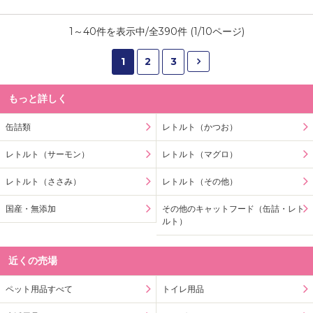
1
～
40
件を表示中/全
390
件 (
1
/
10
ページ)
1
2
3
もっと詳しく
缶詰類
レトルト（かつお）
レトルト（サーモン）
レトルト（マグロ）
レトルト（ささみ）
レトルト（その他）
国産・無添加
その他のキャットフード（缶詰・レト
ルト）
近くの売場
ペット用品すべて
トイレ用品