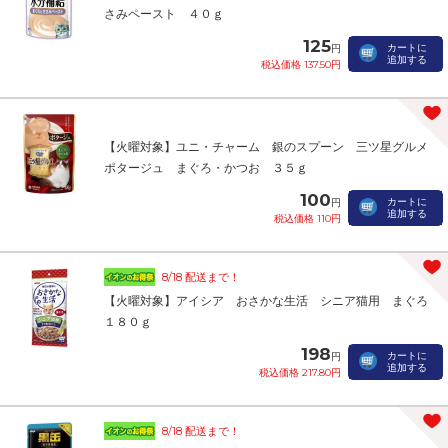
さみペースト ４０ｇ
125
カートに
円
追加する
税込価格 137.50円
【火曜対象】ユニ・チャーム 銀のスプーン 三ツ星グルメ
ポタージュ まぐろ・かつお ３５ｇ
100
カートに
円
追加する
税込価格 110円
8/18 配送まで！
【火曜対象】アイシア おさかな生活 シニア猫用 まぐろ
１８０ｇ
198
カートに
円
追加する
税込価格 217.80円
8/18 配送まで！