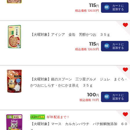
115
カートに
円
追加する
税込価格 126.50円
【火曜対象】アイシア 金缶 芳醇かつお ３５ｇ
115
カートに
円
追加する
税込価格 126.50円
【火曜対象】銀のスプーン 三ツ星グルメ ジュレ まぐろ・
かつおにしらす・かにかま添え ３５ｇ
100
カートに
円
追加する
税込価格 110円
8/18 配送まで！
【火曜対象】マース カルカンパウチ パテ鮪鯛無添加 ６０
ｇ