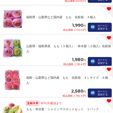
税込価格 645.84円
福島県・山梨県など国内産 もも 化粧箱 ４個入
1,990
カートに
円
追加する
税込価格 2,149.20円
山梨県・福島県産 もも（２個入）・幸水梨（２個入）化粧箱
入
1,980
カートに
円
追加する
税込価格 2,138.40円
福島・山梨県など国内産 もも 化粧箱 ４Ｌサイズ ６個
入
2,580
カートに
円
追加する
税込価格 2,786.40円
8/10(月)配送まで
もも・幸水梨・シャインマスカットセット １パック