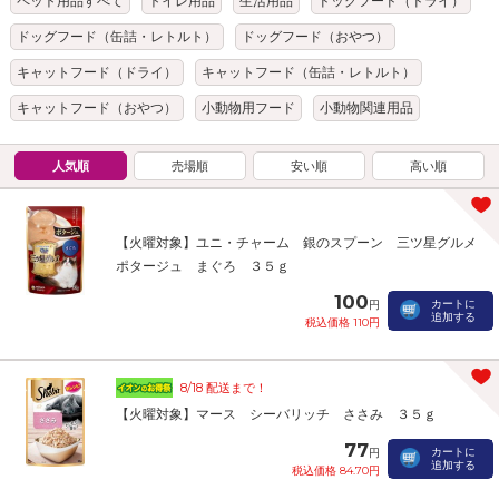
ペット用品すべて
トイレ用品
生活用品
ドッグフード（ドライ）
ドッグフード（缶詰・レトルト）
ドッグフード（おやつ）
キャットフード（ドライ）
キャットフード（缶詰・レトルト）
キャットフード（おやつ）
小動物用フード
小動物関連用品
人気順
売場順
安い順
高い順
【火曜対象】ユニ・チャーム 銀のスプーン 三ツ星グルメ
ポタージュ まぐろ ３５ｇ
100
カートに
円
追加する
税込価格 110円
8/18 配送まで！
【火曜対象】マース シーバリッチ ささみ ３５ｇ
77
カートに
円
追加する
税込価格 84.70円