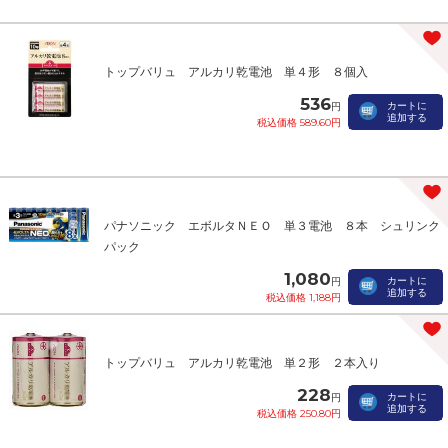
トップバリュ アルカリ乾電池 単４形 ８個入
536
カートに
円
追加する
税込価格 589.60円
パナソニック エボルタＮＥＯ 単３電池 ８本 シュリンク
パック
1,080
カートに
円
追加する
税込価格 1,188円
トップバリュ アルカリ乾電池 単２形 ２本入り
228
カートに
円
追加する
税込価格 250.80円