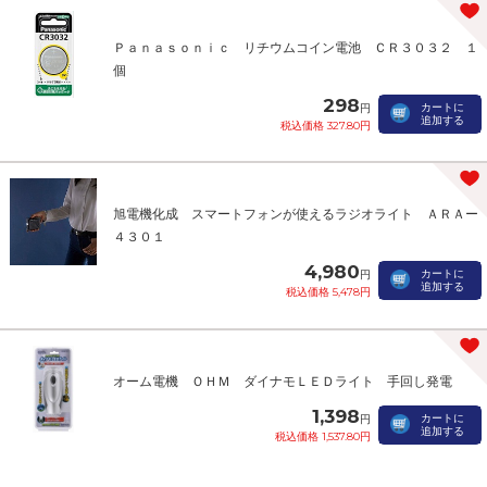
Ｐａｎａｓｏｎｉｃ リチウムコイン電池 ＣＲ３０３２ １
個
298
カートに
円
追加する
税込価格 327.80円
旭電機化成 スマートフォンが使えるラジオライト ＡＲＡー
４３０１
4,980
カートに
円
追加する
税込価格 5,478円
オーム電機 ＯＨＭ ダイナモＬＥＤライト 手回し発電
1,398
カートに
円
追加する
税込価格 1,537.80円