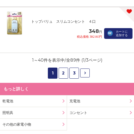
トップバリュ スリムコンセント ４口
348
カートに
円
追加する
税込価格 382.80円
1
～
40
件を表示中/全
89
件 (
1
/
3
ページ)
1
2
3
もっと詳しく
乾電池
充電池
照明具
コンセント
その他の家電小物