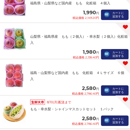
福島県・山梨県など国内産 もも 化粧箱 ４個入
1,990
カートに
円
追加する
税込価格 2,149.20円
山梨県・福島県産 もも（２個入）・幸水梨（２個入）化粧箱
入
1,980
カートに
円
追加する
税込価格 2,138.40円
福島・山梨県など国内産 もも 化粧箱 ４Ｌサイズ ６個
入
2,580
カートに
円
追加する
税込価格 2,786.40円
8/10(月)配送まで
もも・幸水梨・シャインマスカットセット １パック
2,580
カートに
円
追加する
税込価格 2,786.40円