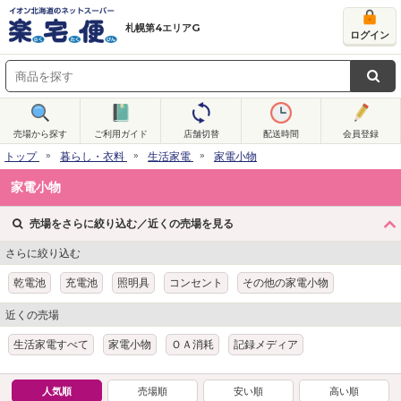
札幌第4エリアG
ログイン
売場から探す
ご利用ガイド
店舗切替
配送時間
会員登録
トップ
暮らし・衣料
生活家電
家電小物
家電小物
売場をさらに絞り込む／近くの売場を見る
さらに絞り込む
乾電池
充電池
照明具
コンセント
その他の家電小物
近くの売場
生活家電すべて
家電小物
ＯＡ消耗
記録メディア
人気順
売場順
安い順
高い順