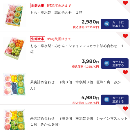
8/10(月)配送まで
もも・幸水梨 詰め合わせ １箱
2,980
カートに
円
追加する
税込価格 3,218.40円
8/10(月)配送まで
もも・幸水梨・みかん・シャインマスカット詰め合わせ １
箱
3,980
カートに
円
追加する
税込価格 4,298.40円
果実詰め合わせ （桃３個 幸水梨３個 巨峰１房 みか
ん）
4,980
カートに
円
追加する
税込価格 5,378.40円
果実詰め合わせ （桃３個 幸水梨３個 シャインマスカット
１房 みかん５個）