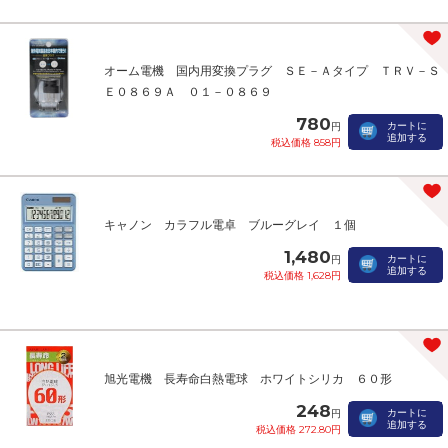
オーム電機 国内用変換プラグ ＳＥ－Ａタイプ ＴＲＶ－Ｓ
Ｅ０８６９Ａ ０１－０８６９
780
カートに
円
追加する
税込価格 858円
キャノン カラフル電卓 ブルーグレイ １個
1,480
カートに
円
追加する
税込価格 1,628円
旭光電機 長寿命白熱電球 ホワイトシリカ ６０形
248
カートに
円
追加する
税込価格 272.80円