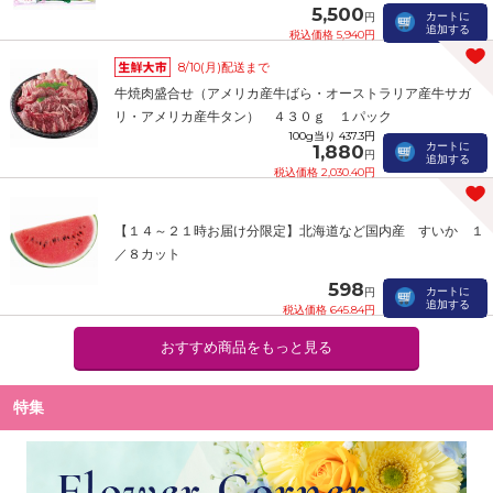
5,500
カートに
円
追加する
税込価格 5,940円
8/10(月)配送まで
牛焼肉盛合せ（アメリカ産牛ばら・オーストラリア産牛サガ
リ・アメリカ産牛タン） ４３０ｇ １パック
100g当り 437.3円
カートに
1,880
円
追加する
税込価格 2,030.40円
【１４～２１時お届け分限定】北海道など国内産 すいか １
／８カット
598
カートに
円
追加する
税込価格 645.84円
おすすめ商品をもっと見る
特集