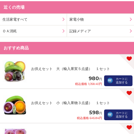
近くの売場
生活家電すべて
家電小物
ＯＡ消耗
記録メディア
おすすめ商品
お供えセット 大（輸入果実５点盛） １セット
980
カートに
円
追加する
税込価格 1,058.40円
お供えセット 小（輸入果物３点盛） １セット
598
カートに
円
追加する
税込価格 645.84円