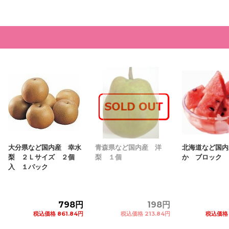
大分県など国内産 幸水
青森県など国内産 洋
北海道など国内産
梨 ２Ｌサイズ ２個
梨 １個
か ブロック １
入 １パック
798円
198円
税込価格 861.84円
税込価格 213.84円
税込価格 42