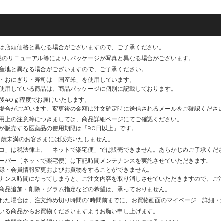
カートに追加
カー
は店頭価格と異なる場合がございますので、ご了承ください。
品のリニューアル等により､パッケージが写真と異なる場合がございます。
産地と異なる場合がございますので、ご了承ください。
・おにぎり・寿司は「国産米」を使用しています。
使用している商品は、商品パッケージに個別に記載しております。
後40ｇ程度でお届けいたします。
場合がございます。変更後の金額は注文確定時に送信されるメールをご確認くださ
用上の注意等につきましては、商品詳細ページにてご確認ください。
が販売する医薬品の使用期限は「90日以上」です。
0歳未満のお客さまには販売いたしません。
コ」は税法律上、「ネットで楽宅便」では販売できません。あらかじめご了承くだ
ーパー［ネットで楽宅便］は下記時間メンテナンスを実施させていただきます｡
録・会員情報変更およびお買物をすることができません。
ナンス時間になってしまうと、ご注文内容を取り消しさせていただきますので、ご
商品追加・削除・グラム指定などの希望は、承っておりません。
れた場合は、注文締め切り時間の1時間前までに、お買物画面のマイページ 詳細
いる商品からお買物くださいますようお願い申し上げます。