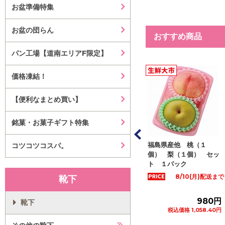
お盆準備特集
お盆の団らん
おすすめ商品
パン工場【道南エリアF限定】
価格凍結！
【便利なまとめ買い】
銘菓・お菓子ギフト特集
 もも（大
山梨県など国内産 春日
福島県産他 桃（１
コツコツコスパ。
Ｌサイズ ２個
居のもも ２Ｌサイズ
個） 梨（１個） セッ
ック
２個入 １パッ...
ト １パック
8/10(月)配送まで
8/10(月)配送まで
靴下
1,080円
1,280円
980円
靴下
価格 1,166.40円
税込価格 1,382.40円
税込価格 1,058.40円