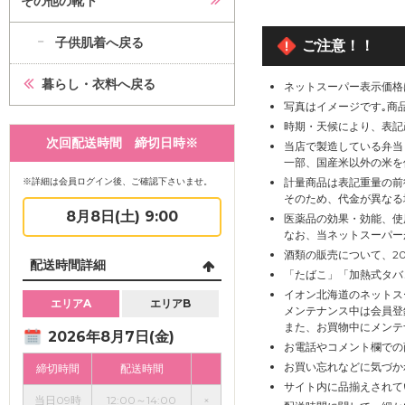
その他の靴下
カートに追加
カートに追加
カートに追加
子供肌着へ戻る
ご注意！！
暮らし・衣料へ戻る
ネットスーパー表示価格
写真はイメージです｡商
時期・天候により、表記
次回配送時間 締切日時※
当店で製造している弁当
一部、国産米以外の米を
※詳細は会員ログイン後、ご確認下さいませ。
計量商品は表記重量の前
そのため、代金が異なる
8月8日(土) 9:00
医薬品の効果・効能、使
なお、当ネットスーパー
酒類の販売について、2
配送時間詳細
「たばこ」「加熱式タバ
イオン北海道のネットス
エリアA
エリアB
メンテナンス中は会員登
また、お買物中にメンテ
2026年8月7日(金)
お電話やコメント欄での
お買い忘れなどに気づか
締切時間
配送時間
サイト内に品揃えされて
当日09時
12:00～14:00
×