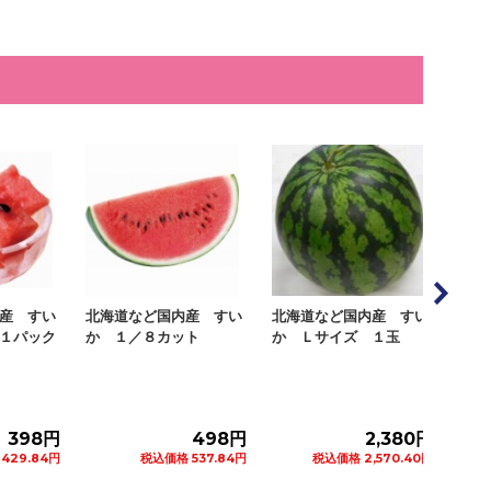
 すい
北海道など国内産 すい
北海道など国内産 すい
北海道
パック
か １／８カット
か Ｌサイズ １玉
玉すい
１玉
398円
498円
2,380円
9.84円
税込価格 537.84円
税込価格 2,570.40円