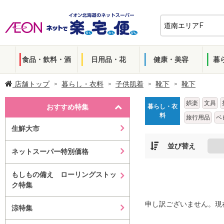
食品・飲料・酒
日用品・花
健康・美容
暮
店舗トップ
暮らし・衣料
子供肌着
靴下
靴下
娯楽
文具
おすすめ特集
暮らし・衣
料
旅行用品
ベ
生鮮大市
並び替え
ネットスーパー特別価格
もしもの備え ローリングストッ
ク特集
申し訳ございません。現
涼特集