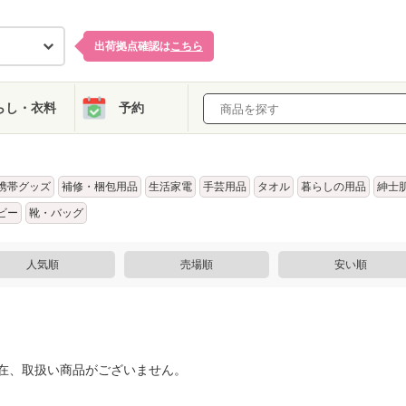
出荷拠点確認は
こちら
らし・衣料
予約
携帯グッズ
補修・梱包用品
生活家電
手芸用品
タオル
暮らしの用品
紳士
ビー
靴・バッグ
人気順
売場順
安い順
在、取扱い商品がございません。