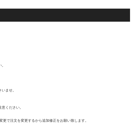
トに追加
カートに追加
カートに追加
い。
さいませ。
注意ください。
・変更で注文を変更するから追加修正をお願い致します。