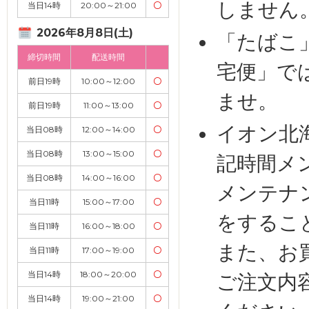
しません
当日14時
20:00～21:00
〇
2026年8月8日(土)
「たばこ
締切時間
配送時間
宅便」で
前日19時
10:00～12:00
〇
ませ。
前日19時
11:00～13:00
〇
イオン北
当日08時
12:00～14:00
〇
当日08時
13:00～15:00
〇
記時間メ
当日08時
14:00～16:00
〇
メンテナ
当日11時
15:00～17:00
〇
をするこ
当日11時
16:00～18:00
〇
また、お
当日11時
17:00～19:00
〇
当日14時
18:00～20:00
〇
ご注文内
当日14時
19:00～21:00
〇