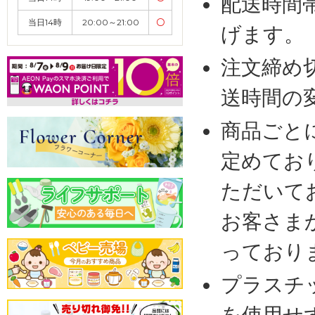
配送時間
当日14時
20:00～21:00
〇
げます。
注文締め
送時間の
商品ごと
定めてお
ただいて
お客さま
っており
プラスチ
を使用せ