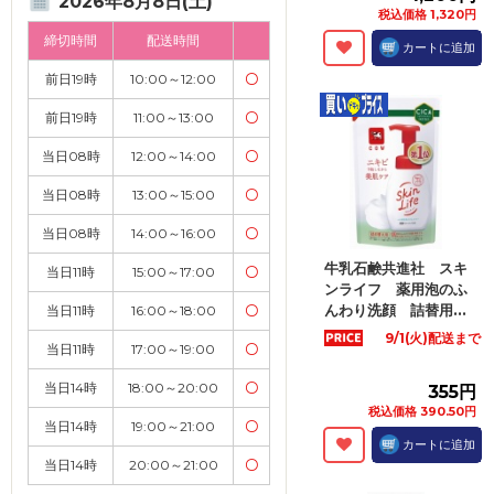
2026年8月8日(土)
税込価格 1,320円
締切時間
配送時間
カートに追加
前日19時
10:00～12:00
〇
前日19時
11:00～13:00
〇
当日08時
12:00～14:00
〇
当日08時
13:00～15:00
〇
当日08時
14:00～16:00
〇
牛乳石鹸共進社 スキ
当日11時
15:00～17:00
〇
ンライフ 薬用泡のふ
んわり洗顔 詰替用...
当日11時
16:00～18:00
〇
9/1(火)配送まで
当日11時
17:00～19:00
〇
当日14時
18:00～20:00
〇
355円
税込価格 390.50円
当日14時
19:00～21:00
〇
カートに追加
当日14時
20:00～21:00
〇