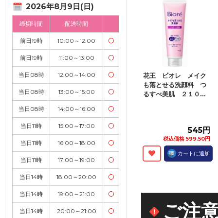
2026年8月9日(日)
締切時間
配送時間
前日19時
10:00～12:00
〇
前日19時
11:00～13:00
〇
当日08時
12:00～14:00
〇
花王 ビオレ メイク
も落とせる洗顔料 つ
当日08時
13:00～15:00
〇
るすべ美肌 ２１０...
当日08時
14:00～16:00
〇
当日11時
15:00～17:00
〇
545円
税込価格 599.50円
当日11時
16:00～18:00
〇
カートに追加
当日11時
17:00～19:00
〇
当日14時
18:00～20:00
〇
当日14時
19:00～21:00
〇
ご注
当日14時
20:00～21:00
〇