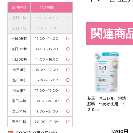
締切時間
配送時間
前日19時
10:00～12:00
×
前日19時
11:00～13:00
×
関連商
当日08時
12:00～14:00
〇
当日08時
13:00～15:00
〇
当日08時
14:00～16:00
〇
当日11時
15:00～17:00
〇
当日11時
16:00～18:00
〇
当日11時
17:00～19:00
〇
花王 キュレル 泡洗
当日14時
18:00～20:00
〇
顔料 つめかえ用 １
３０ｍｌ
当日14時
19:00～21:00
〇
当日14時
20:00～21:00
〇
1,200円