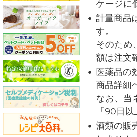
ケージに
計量商品
す。
そのため
額は注文
医薬品の
商品詳細
なお、当
「90日
酒類の販